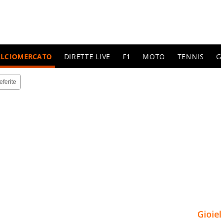
ALCIOMERCATO
DIRETTE LIVE
F1
MOTO
TENNIS
G
eferite
Gioie