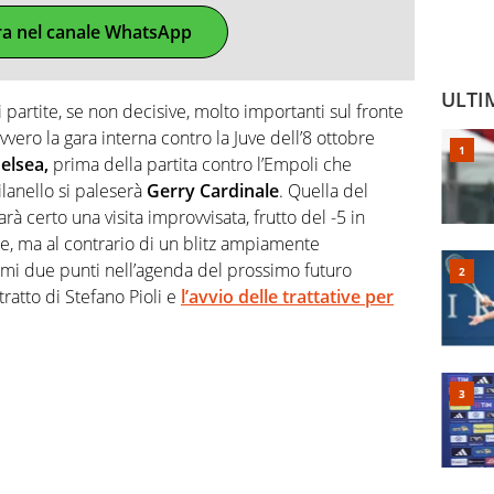
ra nel canale WhatsApp
ULTI
di partite, se non decisive, molto importanti sul fronte
ro la gara interna contro la Juve dell’8 ottobre
elsea,
prima della partita contro l’Empoli che
ilanello si paleserà
Gerry Cardinale
. Quella del
rà certo una visita improvvisata, frutto del -5 in
one, ma al contrario di un blitz ampiamente
imi due punti nell’agenda del prossimo futuro
tratto di Stefano Pioli e
l’avvio delle trattative per