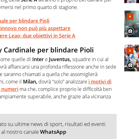
 emersi nel primo quarto di stagione.
inale per blindare Pioli
l rinnovo non può più aspettare
re Leao: due obiettivi in Serie A
rry Cardinale per blindare Pioli
 come quelle di
Inter
e
Juventus,
squadre in cui al
vrà affiancarsi una profonda riflessione anche in sede
che saranno chiamati a quella che assomiglierà
hi, come il
Milan,
dovrà “solo” analizzare
i motivi di
ei numeri
ma che, complice proprio le difficoltà ben
ampiamente superabile, anche grazie alla vicinanza
o su ultime news di sport, risultati ed eventi
ti al nostro canale
WhatsApp