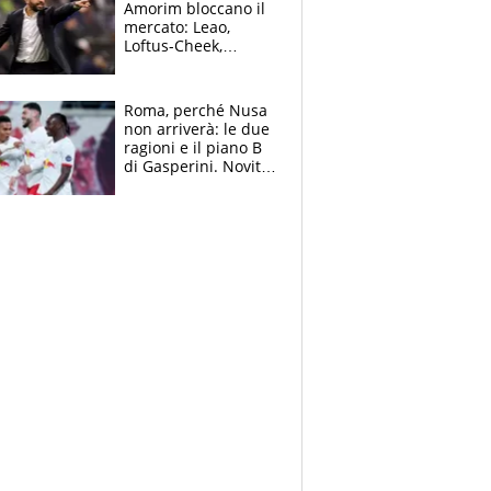
Amorim bloccano il
mercato: Leao,
Loftus-Cheek,
Estupinian e
Gimenez in bilico,
Soulè e Osorio nel
Roma, perché Nusa
mirino
non arriverà: le due
ragioni e il piano B
di Gasperini. Novità
su Pellegrini e
Cacciamani