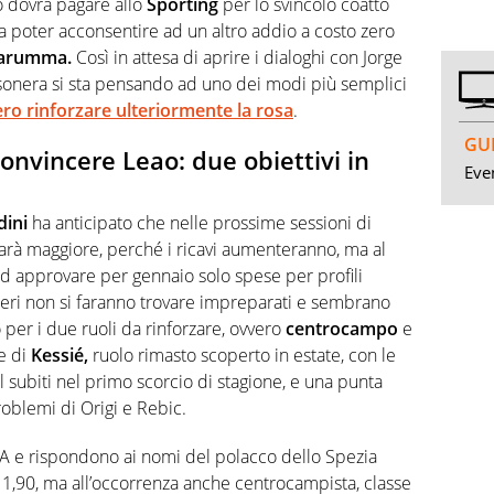
o dovrà pagare allo
Sporting
per lo svincolo coatto
poter acconsentire ad un altro addio a costo zero
arumma.
Così in attesa di aprire i dialoghi con Jorge
ssonera si sta pensando ad uno dei modi più semplici
ro rinforzare ulteriormente la rosa
.
GUI
onvincere Leao: due obiettivi in
Even
dini
ha anticipato che nelle prossime sessioni di
arà maggiore, perché i ricavi aumenteranno, ma al
approvare per gennaio solo spese per profili
soneri non si faranno trovare impreparati e sembrano
 per i due ruoli da rinforzare, ovvero
centrocampo
e
e di
Kessié,
ruolo rimasto scoperto in estate, con le
l subiti nel primo scorcio di stagione, e una punta
problemi di Origi e Rebic.
rie A e rispondono ai nomi del polacco dello Spezia
i 1,90, ma all’occorrenza anche centrocampista, classe