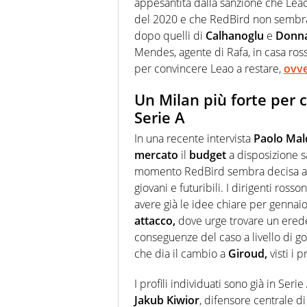
appesantita dalla sanzione che Lea
del 2020 e che RedBird non sembra 
dopo quelli di
Calhanoglu
e
Donn
Mendes, agente di Rafa, in casa ro
per convincere Leao a restare,
ovve
Un Milan più forte per c
Serie A
In una recente intervista
Paolo Mal
mercato
il
budget
a disposizione s
momento RedBird sembra decisa ad 
giovani e futuribili. I dirigenti ros
avere già le idee chiare per gennaio
attacco,
dove urge trovare un ered
conseguenze del caso a livello di go
che dia il cambio a
Giroud,
visti i 
I profili individuati sono già in Se
Jakub Kiwior
, difensore centrale d