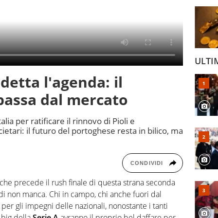
ULTI
detta l'agenda: il
passa dal mercato
lia per ratificare il rinnovo di Pioli e
tari: il futuro del portoghese resta in bilico, ma
CONDIVIDI
che precede il rush finale di questa strana seconda
ndi non manca. Chi in campo, chi anche fuori dal
 per gli impegni delle nazionali, nonostante i tanti
 big della
Serie A
avranno il proprio bel daffare per