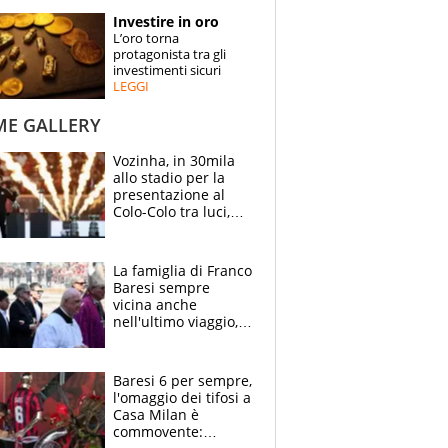
STORIE
Investire in oro
L’oro torna
SPECIALI
protagonista tra gli
investimenti sicuri
LEGGI
ESPERTI
ME GALLERY
CONTATTI
Vozinha, in 30mila
allo stadio per la
presentazione al
Colo-Colo tra luci,
spettacolo, elicotteri
e paracadutisti
La famiglia di Franco
Baresi sempre
vicina anche
nell'ultimo viaggio,
la moglie Maura, i
figli e i suoi cari
circondati
Baresi 6 per sempre,
dall'affetto dei tifosi
l'omaggio dei tifosi a
Casa Milan è
commovente: