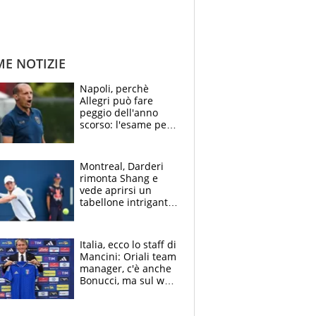
ME NOTIZIE
Napoli, perchè
Allegri può fare
peggio dell'anno
scorso: l'esame per
Manna, le colpe di
Conte e il gioco del
Monopoly
Montreal, Darderi
rimonta Shang e
vede aprirsi un
tabellone intrigante:
"Penso solo a
Borges, ma sono
felice del mio livello"
Italia, ecco lo staff di
Mancini: Oriali team
manager, c'è anche
Bonucci, ma sul web
infuria la polemica