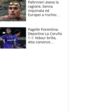
Paltrinieri aveva la
ragione, Senna
inquinata ed
Europei a rischio:
allenamenti fermi,
cosa succede
adesso
Pagelle Fiorentina-
Deportivo La Coruña
1-1: Ndour brilla,
Atta convince.
Pongracic rovina
tutto nel finale