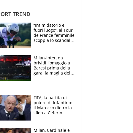
ORT TREND
“Intimidatorio e
fuori luogo”, al Tour
de France femminile
scoppia lo scandalo:
un uomo controlla i
reggiseni delle
atlete
Milan-Inter, da
brividi l'omaggio a
Baresi prima della
gara: la maglia del
capitano a
centrocampo
FIFA, la partita di
potere di Infantino:
il Marocco dietro la
sfida a Ceferin.
Scontro sul
Mondiale a 64
squadre, l’ira di Figo
Milan, Cardinale e