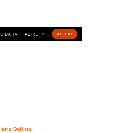
UIDA TV
ALTRO
ACCEDI
CALENDARI E CLASSIFICHE
ALTRI SPORT
MONDIALI 2026
OLIMPIADI
GOSSIP
LIFESTYLE
lleria Delfino