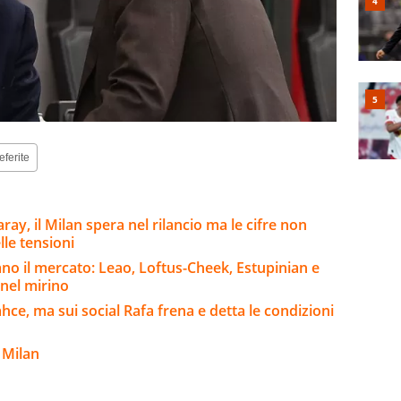
eferite
ay, il Milan spera nel rilancio ma le cifre non
lle tensioni
no il mercato: Leao, Loftus-Cheek, Estupinian e
 nel mirino
hce, ma sui social Rafa frena e detta le condizioni
 Milan