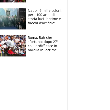
maglie, bandiere,
sciarpe, lacrime e
bigliettini
Napoli è mille colori:
per i 100 anni di
storia luci, lacrime e
fuochi d'artificio: De
Laurentiis salta al
coro anti-Juve
Roma, Bah che
sfortuna: dopo 27'
col Cardiff esce in
barella in lacrime,
Dybala rigore da
schiaffi, i giallorossi
prendono 3 gol in
45'