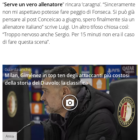
“
Serve un vero allenatore
” rincara ‘caragna’. “Sinceramente
non mi aspettavo potesse fare peggio di Fonseca. Si può già
pensare al post Conceicao a giugno, spero finalmente sia un
allenatore italiano” scrive Luigi. Un altro tifoso chiosa così:
“Troppo nervoso anche Sergio. Per 15 minuti non era il caso
di fare questa scena”.
Milan, Giménez in top ten degli attaccanti più costosi
della storia del Diavolo: la classifica
Ansa