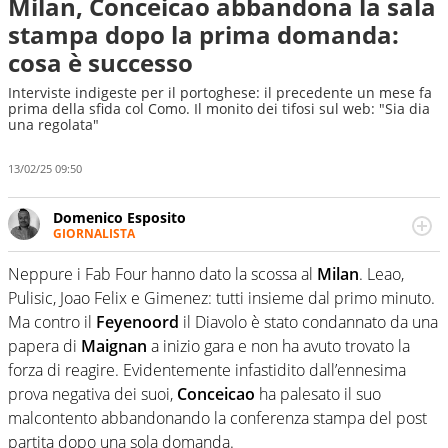
Milan, Conceicao abbandona la sala
stampa dopo la prima domanda:
cosa è successo
Interviste indigeste per il portoghese: il precedente un mese fa
prima della sfida col Como. Il monito dei tifosi sul web: "Sia dia
una regolata"
13/02/25 09:50
Domenico Esposito
GIORNALISTA
Da vent’anni in campo e sul campo per vivere ogni evento
in tutte le sue sfaccettature. Passione smisurata per il
Neppure i Fab Four hanno dato la scossa al
Milan
. Leao,
calcio e per la sfera di cuoio. Il pallone è una cosa
Pulisic, Joao Felix e Gimenez: tutti insieme dal primo minuto.
serissima, guai a dirgli di no
Ma contro il
Feyenoord
il Diavolo è stato condannato da una
papera di
Maignan
a inizio gara e non ha avuto trovato la
forza di reagire. Evidentemente infastidito dall’ennesima
prova negativa dei suoi,
Conceicao
ha palesato il suo
malcontento abbandonando la conferenza stampa del post
partita dopo una sola domanda.