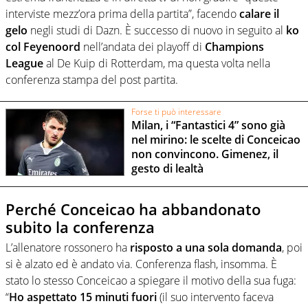
interviste mezz’ora prima della partita”, facendo
calare il
gelo
negli studi di Dazn. È successo di nuovo in seguito al
ko
col Feyenoord
nell’andata dei playoff di
Champions
League
al De Kuip di Rotterdam, ma questa volta nella
conferenza stampa del post partita.
Forse ti può interessare
Milan, i “Fantastici 4” sono già
nel mirino: le scelte di Conceicao
non convincono. Gimenez, il
gesto di lealtà
Perché Conceicao ha abbandonato
subito la conferenza
L’allenatore rossonero ha
risposto a una sola domanda
, poi
si è alzato ed è andato via. Conferenza flash, insomma. È
stato lo stesso Conceicao a spiegare il motivo della sua fuga:
“
Ho aspettato 15 minuti fuori
(il suo intervento faceva