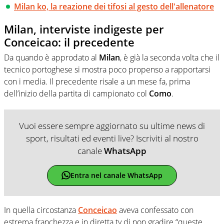
Milan ko, la reazione dei tifosi al gesto dell'allenatore
Milan, interviste indigeste per
Conceicao: il precedente
Da quando è approdato al
Milan
, è già la seconda volta che il
tecnico portoghese si mostra poco propenso a rapportarsi
con i media. Il precedente risale a un mese fa, prima
dell’inizio della partita di campionato col
Como
.
Vuoi essere sempre aggiornato su ultime news di
sport, risultati ed eventi live? Iscriviti al nostro
canale
WhatsApp
Entra nel canale WhatsApp
In quella circostanza
Conceicao
aveva confessato con
estrema franchezza e in diretta tv di non gradire “queste