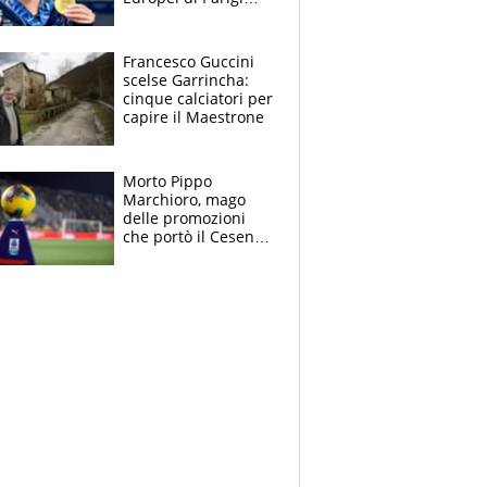
2026: papà
Giampaolo
giornalista, mamma
Francesco Guccini
Francesca
scelse Garrincha:
Insegnante e il
cinque calciatori per
fratello calciatore
capire il Maestrone
Morto Pippo
Marchioro, mago
delle promozioni
che portò il Cesena
in Europa e scoprì
per primo la classe
di Baresi