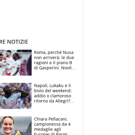
ME NOTIZIE
Roma, perché Nusa
non arriverà: le due
ragioni e il piano B
di Gasperini. Novità
su Pellegrini e
Cacciamani
Napoli, Lukaku e il
bivio del weekend:
addio o clamoroso
ritorno da Allegri?
Gli scenari
Chiara Pellacani,
campionessa da 4
medaglie agli
Europei di Parigi