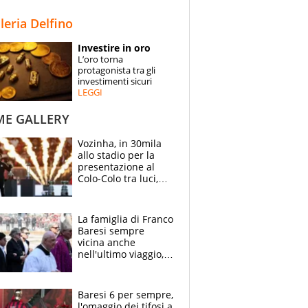
STORIE
lleria Delfino
SPECIALI
Investire in oro
L’oro torna
ESPERTI
protagonista tra gli
investimenti sicuri
LEGGI
CONTATTI
ME GALLERY
Vozinha, in 30mila
allo stadio per la
presentazione al
Colo-Colo tra luci,
spettacolo, elicotteri
e paracadutisti
La famiglia di Franco
Baresi sempre
vicina anche
nell'ultimo viaggio,
la moglie Maura, i
figli e i suoi cari
circondati
Baresi 6 per sempre,
dall'affetto dei tifosi
l'omaggio dei tifosi a