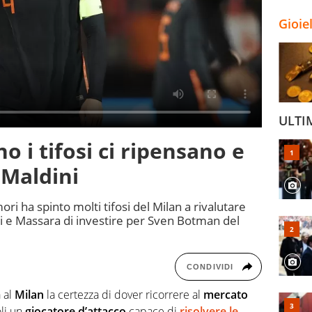
Gioie
ULTI
o i tifosi ci ripensano e
 Maldini
mori ha spinto molti tifosi del Milan a rivalutare
ni e Massara di investire per Sven Botman del
CONDIVIDI
 al
Milan
la certezza di dover ricorrere al
mercato
oli un
giocatore d’attacco
capace di
risolvere le