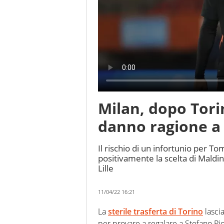
Milan, dopo Torin
danno ragione a
Il rischio di un infortunio per To
positivamente la scelta di Maldi
Lille
11/04/22 16:21
La
sterile trasferta di Torino
lascia
per provare a regalare a Stefano Pi