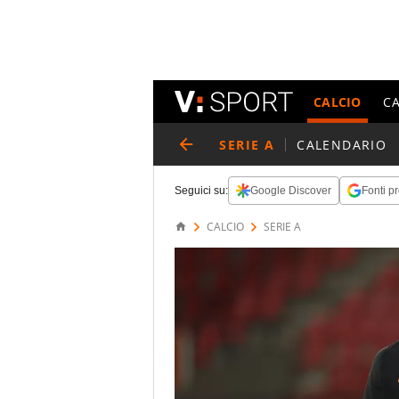
CALCIO
C
SERIE A
CALENDARIO
Seguici su:
Google Discover
Fonti pr
CALCIO
SERIE A