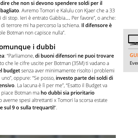
a
dire che non si devono spendere soldi per il
sbagliato
. Avremo Tomori e Kalulu con Kjaer che a 33
 di stop. Ieri è entrato Gabbia… Per favore”, o anche:
 di terrore mi ha percorso la schiena.
Il difensore è
uole Botman non capisce nulla”.
 comunque i dubbi
GUI
ea
: “
Parliamone,
di buoni difensori ne puoi trovare
Even
to che le cifre uscite per
Botman
(35M) ti vadano a
el budget
senza aver minimamente risolto i problemi
 uno”, oppure: “Se posso,
investo parte dei soldi di
fensivo
. La lacuna è lì per me”, “Esatto il Budget va
e piace
Botman
ma
ho dubbi sia prioritario
averne spesi altrettanti x Tomori la scorsa estate
e sul 9 o sulla trequarti!
“.