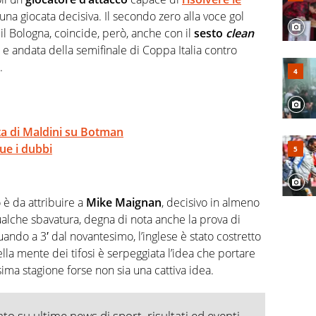
na giocata decisiva. Il secondo zero alla voce gol
il Bologna, coincide, però, anche con il
sesto
clean
 e andata della semifinale di Coppa Italia contro
.
elta di Maldini su Botman
ue i dubbi
 è da attribuire a
Mike Maignan
, decisivo in almeno
alche sbavatura, degna di nota anche la prova di
ando a 3′ dal novantesimo, l’inglese è stato costretto
la mente dei tifosi è serpeggiata l’idea che portare
ima stagione forse non sia una cattiva idea.
o su ultime news di sport, risultati ed eventi