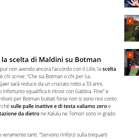
no la scelta di Maldini su Botman
pur non avendo ancora l’accordo con il Lille, la
scelta
’è chi scrive: “
Che sia
Botman
o chi per lui,
Kjaer sarà reduce da un crociato rotto a 33 anni,
infortunio-squalifica ti ritrovi con Gabbia. Fine” e
milioni per
Botman
buttati forse non si sono resi conto
erché
sulle palle inattive e di testa valiamo zero
e
azione da dietro
ne Kalulu ne Tomori sono in grado
 veramente tanti. “Servono rinforzi sulla trequarti