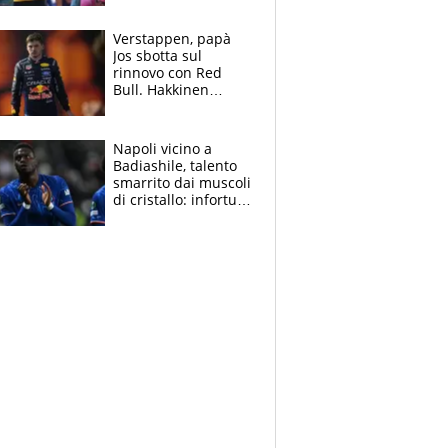
di lui. Bene Romele
e Skerl
Verstappen, papà
Jos sbotta sul
rinnovo con Red
Bull. Hakkinen
avverte McLaren:
“Prendere Max
sarebbe un rischio”
Napoli vicino a
Badiashile, talento
smarrito dai muscoli
di cristallo: infortuni
a raffica negli ultimi
3 anni