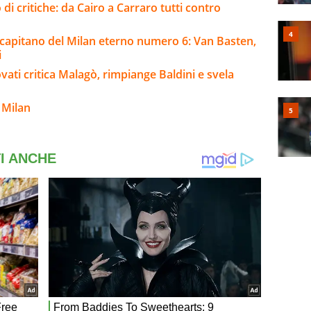
 di critiche: da Cairo a Carraro tutti contro
al capitano del Milan eterno numero 6: Van Basten,
i
vati critica Malagò, rimpiange Baldini e svela
 Milan