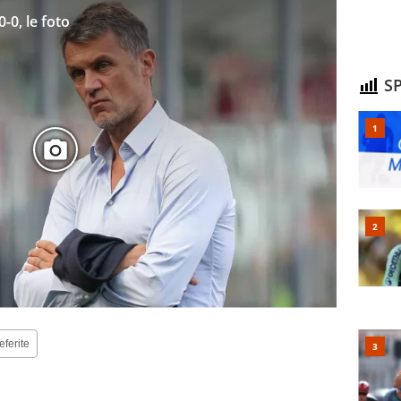
-0, le foto
SP
eferite