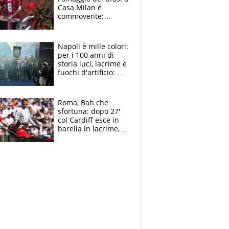
Casa Milan è
commovente:
maglie, bandiere,
sciarpe, lacrime e
bigliettini
Napoli è mille colori:
per i 100 anni di
storia luci, lacrime e
fuochi d'artificio: De
Laurentiis salta al
coro anti-Juve
Roma, Bah che
sfortuna: dopo 27'
col Cardiff esce in
barella in lacrime,
Dybala rigore da
schiaffi, i giallorossi
prendono 3 gol in
45'