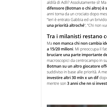
aldilà di Adli? Assolutamente sì! M
difensore (Botman o chi altro) è 
anni torna da un crociato dopo mesi
“Ieri è entrato Gabbia ed un brivido
una priorità altroché
“, “Chi non v
Tra i milanisti restano
Ma
non manca chi non cambia id
a 15/20 milioni
. Mi preoccupa il fat
bruciare una parte importante d
macroscopici da centrocampo in su
Botman
su un altro giocatore of
suddiviso in base alle priorità. A m
investire altri 30 mln x un dif
dopo 
mentre son
3 anni che nn si invest