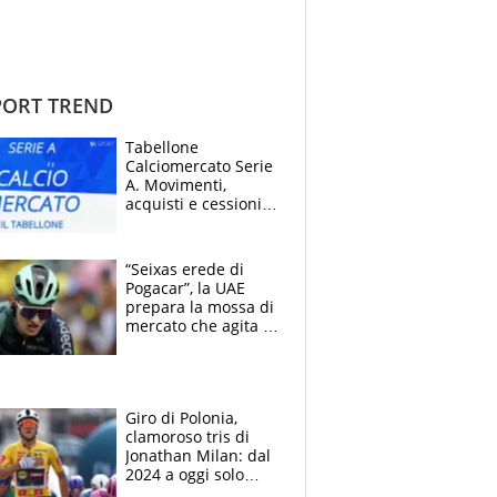
ORT TREND
Tabellone
Calciomercato Serie
A. Movimenti,
acquisti e cessioni:
estate 2026-27
“Seixas erede di
Pogacar”, la UAE
prepara la mossa di
mercato che agita la
Francia. Ciccone,
che beffa alla Vuelta
a Burgos
Giro di Polonia,
clamoroso tris di
Jonathan Milan: dal
2024 a oggi solo
Pogacar ha vinto più