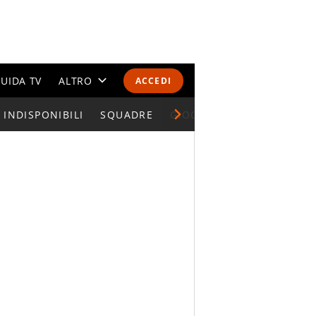
UIDA TV
ALTRO
ACCEDI
INDISPONIBILI
CALENDARI E CLASSIFICHE
SQUADRE
GIOCATORI SERIE A
ALTRI SPORT
MONDIALI 2026
OLIMPIADI
GOSSIP
LIFESTYLE