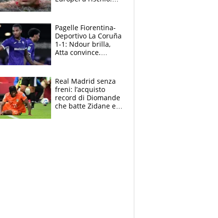
allenamenti fermi,
cosa succede
adesso
Pagelle Fiorentina-
Deportivo La Coruña
1-1: Ndour brilla,
Atta convince.
Pongracic rovina
tutto nel finale
Real Madrid senza
freni: l’acquisto
record di Diomande
che batte Zidane e
Ronaldo. Vinicius
rinnova: le cifre