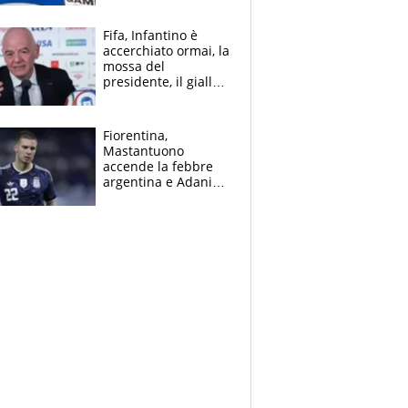
cadette
Fifa, Infantino è
accerchiato ormai, la
mossa del
presidente, il giallo
dimissioni e la verità
sulla telefonata a
Trump
Fiorentina,
Mastantuono
accende la febbre
argentina e Adani
impazzisce. Ma
Antognoni ‘rovina la
festa’ a Commisso