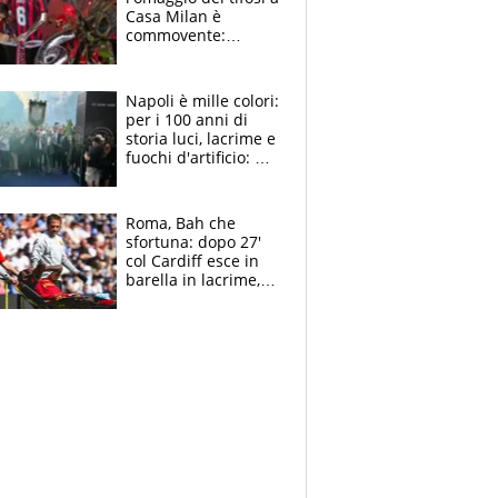
Casa Milan è
commovente:
maglie, bandiere,
sciarpe, lacrime e
bigliettini
Napoli è mille colori:
per i 100 anni di
storia luci, lacrime e
fuochi d'artificio: De
Laurentiis salta al
coro anti-Juve
Roma, Bah che
sfortuna: dopo 27'
col Cardiff esce in
barella in lacrime,
Dybala rigore da
schiaffi, i giallorossi
prendono 3 gol in
45'