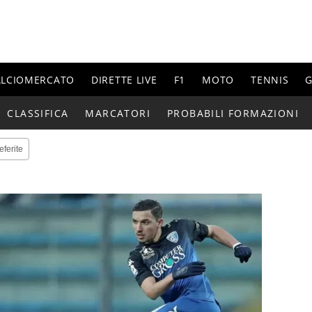
ALCIOMERCATO
DIRETTE LIVE
F1
MOTO
TENNIS
G
CLASSIFICA
MARCATORI
PROBABILI FORMAZIONI
eferite