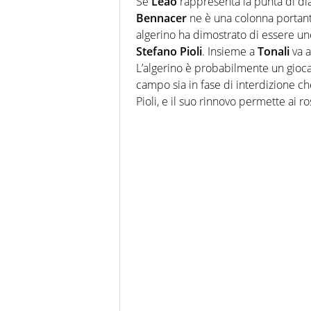
Se
Leao
rappresenta la punta di di
Bennacer
ne è una colonna portante
algerino ha dimostrato di essere uno
Stefano Pioli
.
Insieme a
Tonali
va a
L’algerino è probabilmente un gioc
campo sia in fase di interdizione c
Pioli, e il suo rinnovo permette ai r