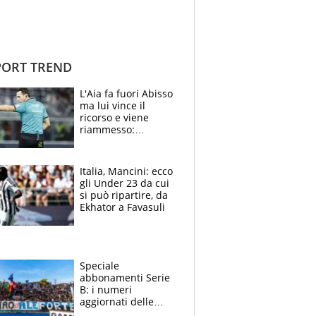
ORT TREND
L'Aia fa fuori Abisso
ma lui vince il
ricorso e viene
riammesso:
continua momento
nero per gli arbitri
Italia, Mancini: ecco
gli Under 23 da cui
si può ripartire, da
Ekhator a Favasuli
Speciale
abbonamenti Serie
B: i numeri
aggiornati delle
venti squadre