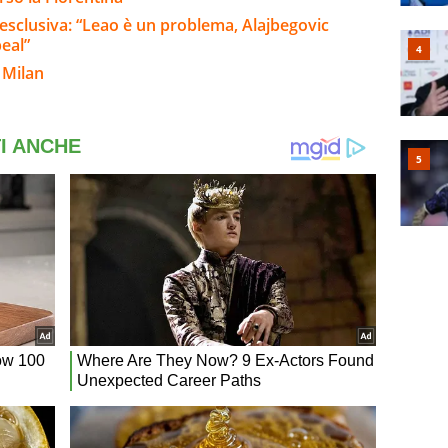
 esclusiva: “Leao è un problema, Alajbegovic
peal”
 Milan