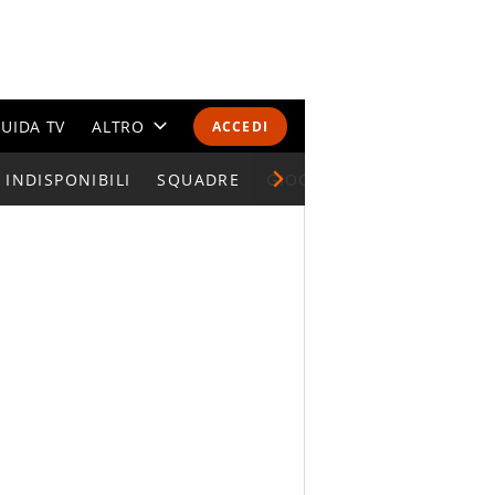
UIDA TV
ALTRO
ACCEDI
INDISPONIBILI
CALENDARI E CLASSIFICHE
SQUADRE
GIOCATORI SERIE A
ALTRI SPORT
MONDIALI 2026
OLIMPIADI
GOSSIP
LIFESTYLE