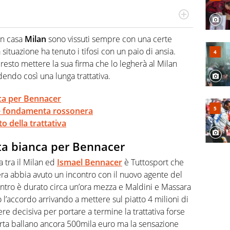
hanno segreti: basket, football, baseball e la capacità
ve altri non vedono granché
 in casa
Milan
sono vissuti sempre con una certe
situazione ha tenuto i tifosi con un paio di ansia.
sto mettere la sua firma che lo legherà al Milan
endo così una lunga trattativa.
nca per Bennacer
le fondamenta rossonera
to della trattativa
ata bianca per Bennacer
va tra il Milan ed
Ismael Bennacer
è Tuttosport che
era abbia avuto un incontro con il nuovo agente del
ntro è durato circa un’ora mezza e Maldini e Massara
 l’accordo arrivando a mettere sul piatto 4 milioni di
 decisiva per portare a termine la trattativa forse
ferta ballano ancora 500mila euro ma la sensazione