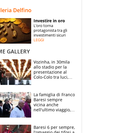
STORIE
lleria Delfino
SPECIALI
Investire in oro
L’oro torna
ESPERTI
protagonista tra gli
investimenti sicuri
LEGGI
CONTATTI
ME GALLERY
Vozinha, in 30mila
allo stadio per la
presentazione al
Colo-Colo tra luci,
spettacolo, elicotteri
e paracadutisti
La famiglia di Franco
Baresi sempre
vicina anche
nell'ultimo viaggio,
la moglie Maura, i
figli e i suoi cari
circondati
Baresi 6 per sempre,
dall'affetto dei tifosi
l'omaggio dei tifosi a