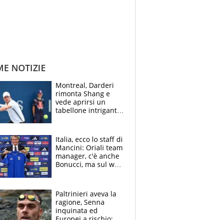
ME NOTIZIE
Montreal, Darderi
rimonta Shang e
vede aprirsi un
tabellone intrigante:
"Penso solo a
Borges, ma sono
felice del mio livello"
Italia, ecco lo staff di
Mancini: Oriali team
manager, c'è anche
Bonucci, ma sul web
infuria la polemica
Paltrinieri aveva la
ragione, Senna
inquinata ed
Europei a rischio: