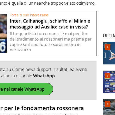
mento è quella di un neanche troppo velato ottimismo.
Forse ti può interessare
Inter, Calhanoglu, schiaffo al Milan e
messaggio ad Ausilio: caso in vista?
Il trequartista turco non si è mai pentito
ULTI
del tradimento ai rossoneri ma preme per
capire se il suo futuro sarà ancora in
nerazzurro
o su ultime news di sport, risultati ed eventi
ti al nostro canale
WhatsApp
ra nel canale WhatsApp
er per le fondamenta rossonera