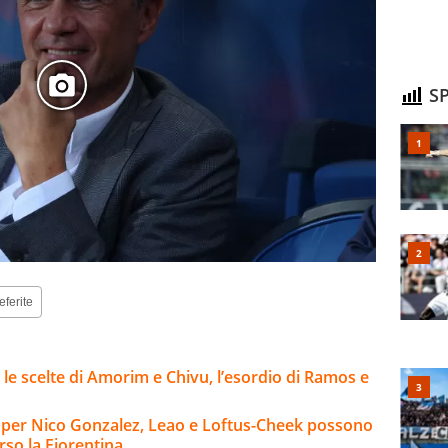
SP
eferite
 le scelte di Amorim e Chivu, l’esordio di Ramos e
io per Nico Gonzalez, Leao e Loftus-Cheek possono
rso la Fiorentina