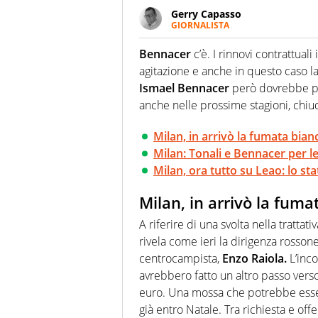
Gerry Capasso
GIORNALISTA
Per lui gli sport americani non 
innata di trovare la notizia do
Bennacer
c’è. I rinnovi contrattuali
agitazione e anche in questo caso la 
Ismael Bennacer
però dovrebbe pre
anche nelle prossime stagioni, chiud
Milan, in arrivò la fumata bia
Milan: Tonali e Bennacer per 
Milan, ora tutto su Leao: lo sta
Milan, in arrivò la fum
A riferire di una svolta nella trattati
rivela come ieri la dirigenza rosson
centrocampista,
Enzo Raiola.
L’inco
avrebbero fatto un altro passo verso
euro. Una mossa che potrebbe essere
già entro Natale. Tra richiesta e of