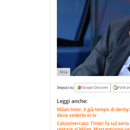
Ansa
Seguici su:
Google Discover
Fonti pr
Leggi anche:
Milan-Inter, è già tempo di derby:
dove vederlo in tv
Calciomercato: l'Inter fa sul ser
restare al Milan, Mastantuono ve