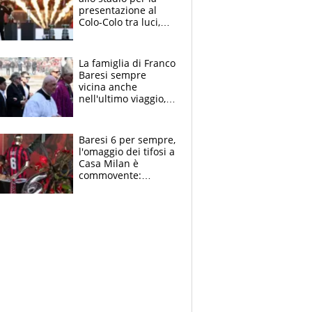
presentazione al
Colo-Colo tra luci,
spettacolo, elicotteri
e paracadutisti
La famiglia di Franco
Baresi sempre
vicina anche
nell'ultimo viaggio,
la moglie Maura, i
figli e i suoi cari
circondati
Baresi 6 per sempre,
dall'affetto dei tifosi
l'omaggio dei tifosi a
Casa Milan è
commovente:
maglie, bandiere,
sciarpe, lacrime e
bigliettini