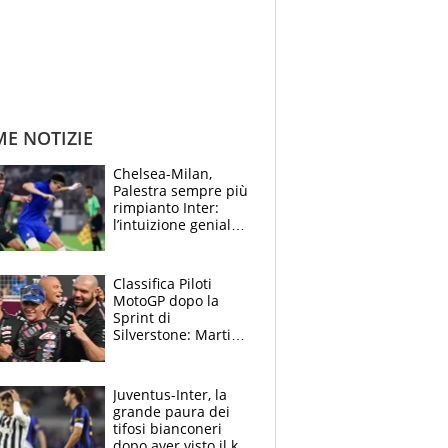
ME NOTIZIE
Chelsea-Milan,
Palestra sempre più
rimpianto Inter:
l’intuizione geniale
di Alonso fa esultare
anche Mancini
Classifica Piloti
MotoGP dopo la
Sprint di
Silverstone: Martin
sempre più leader,
Bezzecchi supera
Marquez
Juventus-Inter, la
grande paura dei
tifosi bianconeri
dopo aver visto il ko