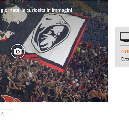
 giornata, le curiosità in immagini
GUI
Even
eferite