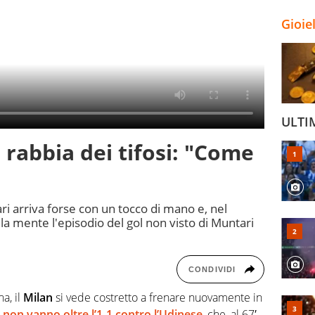
Gioie
ULTI
 rabbia dei tifosi: "Come
ari arriva forse con un tocco di mano e, nel
la mente l'episodio del gol non visto di Muntari
CONDIVIDI
a, il
Milan
si vede costretto a frenare nuovamente in
 non vanno oltre l’1-1 contro
l’Udinese
, che, al 67′,