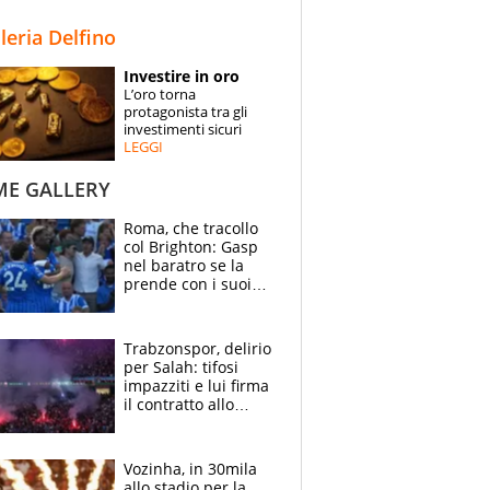
STORIE
lleria Delfino
SPECIALI
Investire in oro
L’oro torna
ESPERTI
protagonista tra gli
investimenti sicuri
LEGGI
CONTATTI
ME GALLERY
Roma, che tracollo
col Brighton: Gasp
nel baratro se la
prende con i suoi
cambiando tutti
Trabzonspor, delirio
per Salah: tifosi
impazziti e lui firma
il contratto allo
stadio
Vozinha, in 30mila
allo stadio per la