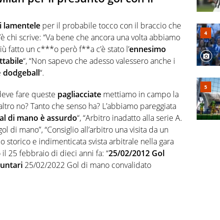
i lamentele
per il probabile tocco con il braccio che
è chi scrive: “Va bene che ancora una volta abbiamo
 fatto un c***o però f**a c’è stato l’
ennesimo
ttabile
“, “Non sapevo che adesso valessero anche i
e
dodgeball
“.
 deve fare queste
pagliacciate
mettiamo in campo la
 altro no? Tanto che senso ha? L’abbiamo pareggiata
al di mano è assurdo
“, “Arbitro inadatto alla serie A.
l di mano”, “Consiglio all’arbitro una visita da un
o storico e indimenticata svista arbitrale nella gara
il 25 febbraio di dieci anni fa: “
25/02/2012 Gol
untari
25/02/2022 Gol di mano convalidato