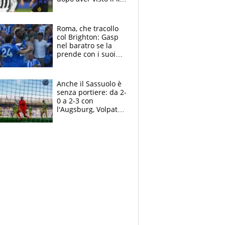
nel derby d'Italia
Roma, che tracollo
col Brighton: Gasp
nel baratro se la
prende con i suoi
cambiando tutti
Anche il Sassuolo è
senza portiere: da 2-
0 a 2-3 con
l'Augsburg, Volpato
non basta, che
errori di Muric