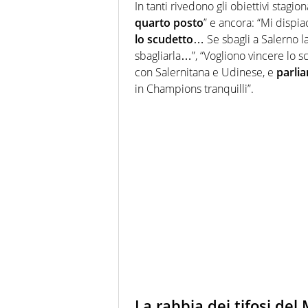
In tanti rivedono gli obiettivi stagion
quarto posto
” e ancora: “Mi dis
lo scudetto
… Se sbagli a Salerno l
sbagliarla…”,
“Vogliono vincere lo s
con S
alernitana
e U
dinese
, e
parli
in
Champions
tranquilli”.
La rabbia dei tifosi del 