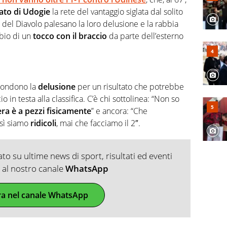
ato di Udogie
la rete del vantaggio siglata dal solito
osi del Diavolo palesano la loro delusione e la rabbia
bbio di un
tocco con il braccio
da parte dell’esterno
ascondono la
delusione
per un risultato che potrebbe
 in testa alla classifica. C’è chi sottolinea: “Non so
ra è a pezzi fisicamente
” e ancora: “Che
sì siamo
ridicoli
, mai che facciamo il 2″.
o su ultime news di sport, risultati ed eventi
ti al nostro canale
WhatsApp
ra nel canale WhatsApp