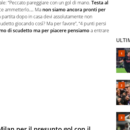
ale: “
Peccato pareggiare con un g
ol
di mano.
Testa al
piace ammetterlo… Ma
non siamo ancora pronti per
a partita dopo in casa devi assolutamente non
cudetto giocando così? Ma per favore”, “
4 punti persi
amo di scudetto ma per piacere pensiamo
a entrare
ULTI
Milan per il presunto gol con il