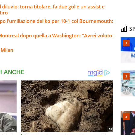
 diluvio: torna titolare, fa due gol e un assist e
tiro
opo l’umiliazione del ko per 10-1 col Bournemouth:
SP
 Montreal dopo quella a Washington: "Avrei voluto
 Milan