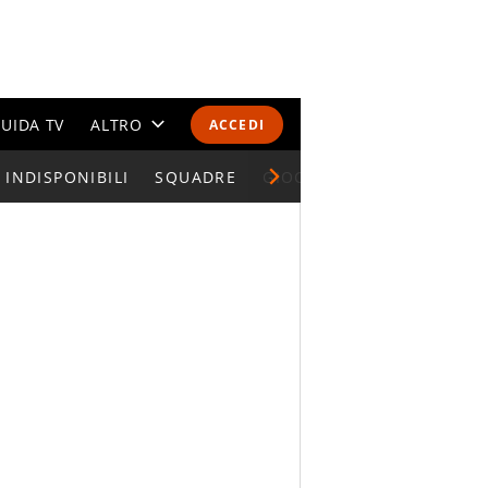
UIDA TV
ALTRO
ACCEDI
INDISPONIBILI
CALENDARI E CLASSIFICHE
SQUADRE
GIOCATORI SERIE A
ALTRI SPORT
MONDIALI 2026
OLIMPIADI
GOSSIP
LIFESTYLE