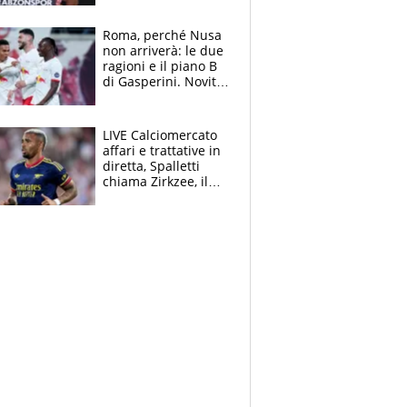
Roma, perché Nusa
non arriverà: le due
ragioni e il piano B
di Gasperini. Novità
su Pellegrini e
Cacciamani
LIVE Calciomercato
affari e trattative in
diretta, Spalletti
chiama Zirkzee, il
Milan valuta il
ritorno di Brahim
Diaz