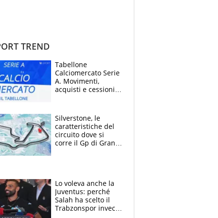
ORT TREND
Tabellone
Calciomercato Serie
A. Movimenti,
acquisti e cessioni:
estate 2026-27
Silverstone, le
caratteristiche del
circuito dove si
corre il Gp di Gran
Bretagna del
Motomondiale
Lo voleva anche la
Juventus: perché
Salah ha scelto il
Trabzonspor invece
di un top club