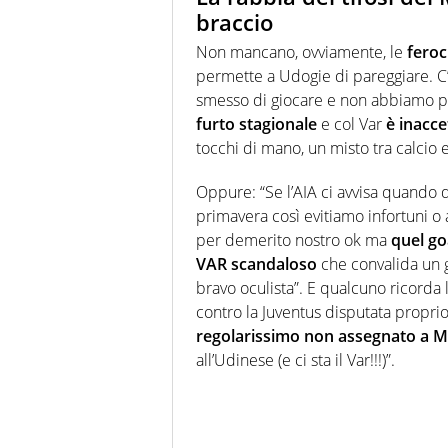
braccio
Non mancano, ovviamente, le
feroc
permette a Udogie di pareggiare. C’
smesso di giocare e non abbiamo più
furto stagionale
e col Var
è inacce
tocchi di mano, un misto tra calcio 
Oppure: “Se l’AIA ci avvisa quando
primavera così evitiamo infortuni o
per demerito nostro ok ma
quel go
VAR scandaloso
che convalida un go
bravo oculista”. E qualcuno ricorda l
contro la Juventus disputata proprio 
regolarissimo non assegnato a
M
all’
Udinese
(e ci sta il
Var
!!!)”.