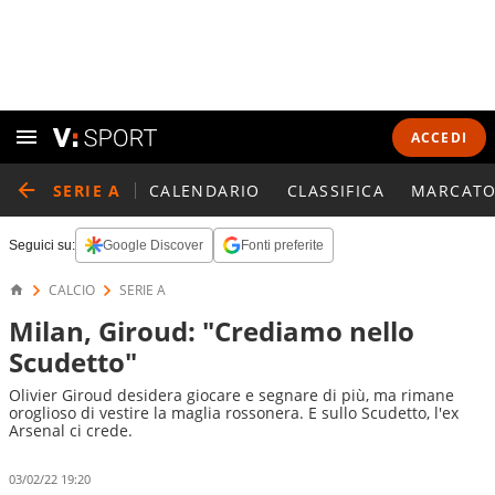
ACCEDI
SERIE A
CALENDARIO
CLASSIFICA
MARCATO
Seguici su:
Google Discover
Fonti preferite
CALCIO
SERIE A
Milan, Giroud: "Crediamo nello
Scudetto"
Olivier Giroud desidera giocare e segnare di più, ma rimane
oroglioso di vestire la maglia rossonera. E sullo Scudetto, l'ex
Arsenal ci crede.
03/02/22 19:20