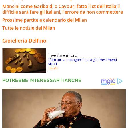
Mancini come Garibaldi o Cavour: fatto il ct dell'Italia il
difficile sarà fare gli italiani, l'errore da non commettere
Prossime partite e calendario del Milan
Tutte le notizie del Milan
Gioielleria Delfino
Investire in oro
L’oro torna protagonista tra gli investimenti
sicuri
LEGGI