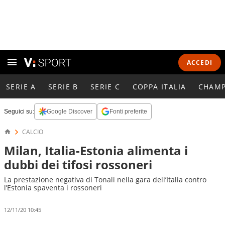
ACCEDI
SERIE A
SERIE B
SERIE C
COPPA ITALIA
CHAMP
Seguici su:
Google Discover
Fonti preferite
CALCIO
Milan, Italia-Estonia alimenta i
dubbi dei tifosi rossoneri
La prestazione negativa di Tonali nella gara dell’Italia contro
l’Estonia spaventa i rossoneri
12/11/20 10:45