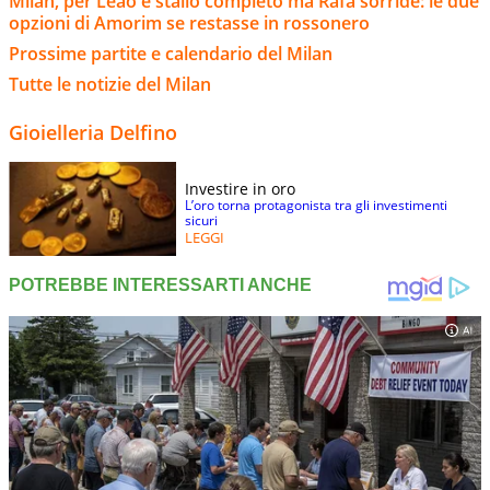
Milan, per Leao è stallo completo ma Rafa sorride: le due
opzioni di Amorim se restasse in rossonero
Prossime partite e calendario del Milan
Tutte le notizie del Milan
Gioielleria Delfino
Investire in oro
L’oro torna protagonista tra gli investimenti
sicuri
LEGGI