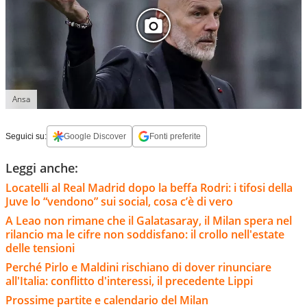
Ansa
Seguici su:
Google Discover
Fonti preferite
Leggi anche:
Locatelli al Real Madrid dopo la beffa Rodri: i tifosi della
Juve lo “vendono” sui social, cosa c’è di vero
A Leao non rimane che il Galatasaray, il Milan spera nel
rilancio ma le cifre non soddisfano: il crollo nell'estate
delle tensioni
Perché Pirlo e Maldini rischiano di dover rinunciare
all'Italia: conflitto d'interessi, il precedente Lippi
Prossime partite e calendario del Milan