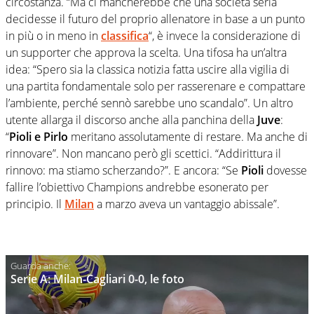
circostanza. “Ma ci mancherebbe che una società seria
decidesse il futuro del proprio allenatore in base a un punto
in più o in meno in
classifica
“, è invece la considerazione di
un supporter che approva la scelta. Una tifosa ha un’altra
idea: “Spero sia la classica notizia fatta uscire alla vigilia di
una partita fondamentale solo per rasserenare e compattare
l’ambiente, perché sennò sarebbe uno scandalo”. Un altro
utente allarga il discorso anche alla panchina della
Juve
:
“
Pioli e Pirlo
meritano assolutamente di restare. Ma anche di
rinnovare”. Non mancano però gli scettici. “Addirittura il
rinnovo: ma stiamo scherzando?”. E ancora: “Se
Pioli
dovesse
fallire l’obiettivo Champions andrebbe esonerato per
principio. Il
Milan
a marzo aveva un vantaggio abissale”.
Serie A: Milan-Cagliari 0-0, le foto