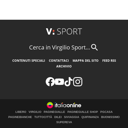
Cerca in Virgilio Sport...
CONTENUTI SPECIALI
CONTATTACI
MAPPA DEL SITO
FEED RSS
ARCHIVIO
LIBERO
VIRGILIO
PAGINEGIALLE
PAGINEGIALLE SHOP
PGCASA
PAGINEBIANCHE
TUTTOCITTÀ
DILEI
SIVIAGGIA
QUIFINANZA
BUONISSIMO
SUPEREVA