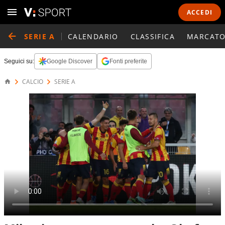
ACCEDI
SERIE A
CALENDARIO
CLASSIFICA
MARCATO
Seguici su:
Google Discover
Fonti preferite
CALCIO
SERIE A