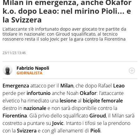
Milan in emergenza, anche Okafor
k.o. dopo Leao: nel mirino Pioli… e
la Svizzera
L’attaccante s’è infortunato dopo aver giocato tre partite da
titolare in nazionale: con Giroud squalificato, al tecnico
rossonero resta il solo Jovic per la gara contro la Fiorentina
23/11/23 13:46
Fabrizio Napoli
GIORNALISTA
Giornalista professionista, per Virgilio Sport segue anche
il calcio ma è con la pallanuoto che esalta competenze e
Emergenza
attacco per il
Milan
, che dopo Rafael
Leao
passioni. Cura la comunicazione di HaBaWaBa, il più
perde per
infortunio
anche Noah
Okafor
: l’attaccante
grande festival di waterpolo per bambini al mondo
elvetico ha rimediato una
lesione
al
bicipite
femorale
destro in
nazionale
e non sarà disponibile contro la
Fiorentina
. Già privo dello squalificato
Giroud
, il Milan sarà
costretto a puntare su
Jovic
. Intanto i tifosi se la prendono
con la
Svizzera
e con gli allenamenti di
Pioli
.