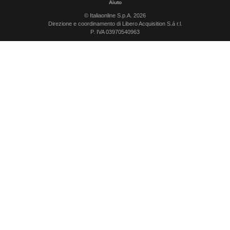
Aiuto
© Italiaonline S.p.A. 2026
Direzione e coordinamento di Libero Acquisition S.á r.l.
P. IVA 03970540963