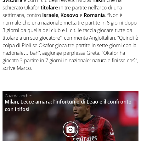
Svizzera
e con il c.t. degli elvetici Murat
Yakin
che ha
schierato Okafor
titolare
in tre partite nell’arco di una
settimana, contro
Israele
,
Kosovo
e
Romania
. “Non è
normale che una nazionale metta tre partite in 6 giorni dopo
3 giorni da quella del club e il c.t. le faccia giocare tutte da
titolare a un suo giocatore”, commenta AngloItalian. “Quindi è
colpa di Pioli se Okafor gioca tre partite in sette giorni con la
nazionale… bah”, aggiunge perplessa Greta. “Okafor ha
giocato 3 partite in 7 giorni in nazionale: naturale finisse così”,
scrive Marco.
Milan, Lecce amara: l’infortunio di Leao e il confronto
con i tifosi