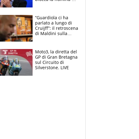
Diana Bianchedi
“Guardiola ci ha
parlato a lungo di
Cruijff”: il retroscena
di Maldini sulla
Nazionale e sul
sogno interrotto
Moto3, la diretta del
GP di Gran Bretagna
sul Circuito di
Silverstone. LIVE