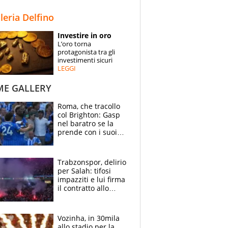
STORIE
lleria Delfino
SPECIALI
Investire in oro
L’oro torna
ESPERTI
protagonista tra gli
investimenti sicuri
LEGGI
CONTATTI
ME GALLERY
Roma, che tracollo
col Brighton: Gasp
nel baratro se la
prende con i suoi
cambiando tutti
Trabzonspor, delirio
per Salah: tifosi
impazziti e lui firma
il contratto allo
stadio
Vozinha, in 30mila
allo stadio per la