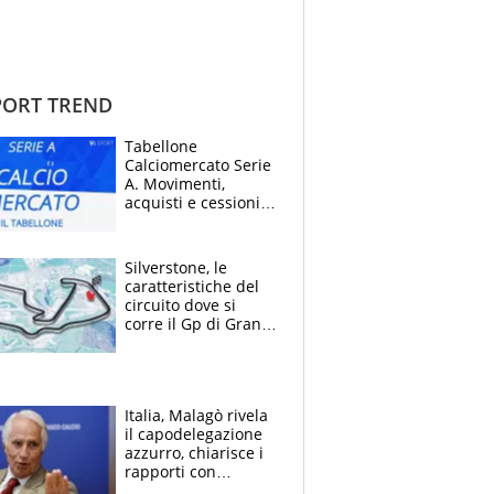
ORT TREND
Tabellone
Calciomercato Serie
A. Movimenti,
acquisti e cessioni:
estate 2026-27
Silverstone, le
caratteristiche del
circuito dove si
corre il Gp di Gran
Bretagna del
Motomondiale
Italia, Malagò rivela
il capodelegazione
azzurro, chiarisce i
rapporti con
Mancini e Conte e si