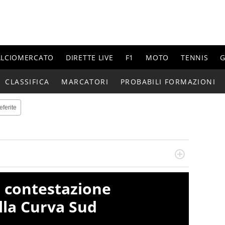
ALCIOMERCATO
DIRETTE LIVE
F1
MOTO
TENNIS
G
CLASSIFICA
MARCATORI
PROBABILI FORMAZIONI
eferite
n generale, appassionato di tutto ciò che sia Sport,
lio di sé quando la strada fa largo alle due o alle
 contestazione
lla Curva Sud