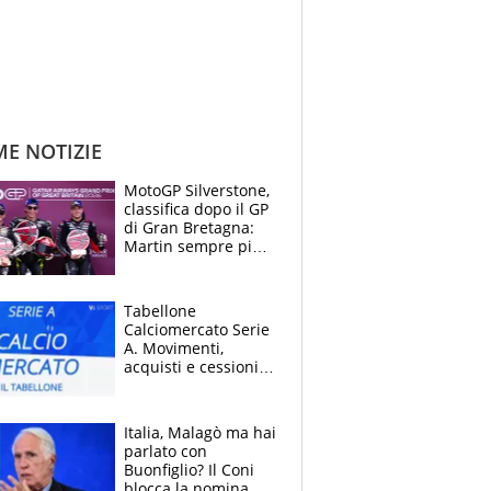
ME NOTIZIE
MotoGP Silverstone,
classifica dopo il GP
di Gran Bretagna:
Martin sempre più
leader, ma
Bezzecchi avanza
Tabellone
Calciomercato Serie
A. Movimenti,
acquisti e cessioni:
estate 2026-27
Italia, Malagò ma hai
parlato con
Buonfiglio? Il Coni
blocca la nomina di