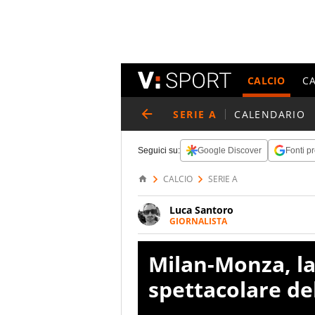
CALCIO
C
SERIE A
CALENDARIO
Seguici su:
Google Discover
Fonti pr
CALCIO
SERIE A
Luca Santoro
GIORNALISTA
Esperto di Motorsport ma, più i
anche senza il Motor. Dà il meg
Milan-Monza, la
quattro ruote
spettacolare de