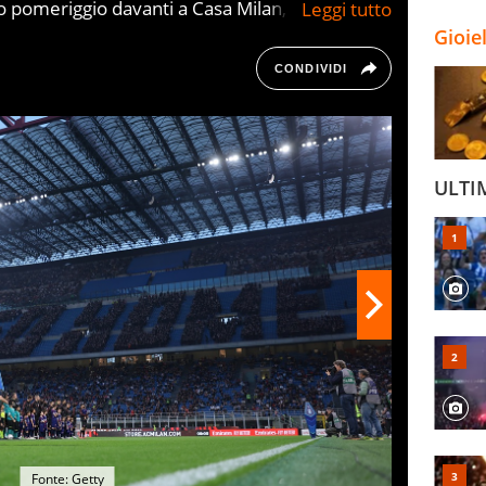
 pomeriggio davanti a Casa Milan, i tifosi
o atto a San Siro, in occasione di un mesto
Gioie
già retrocesso
CONDIVIDI
ULTI
Fonte: Getty