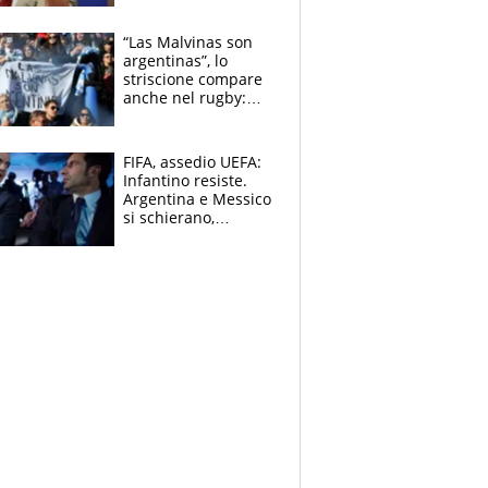
schiera su caso
Infantino
“Las Malvinas son
argentinas”, lo
striscione compare
anche nel rugby:
dopo Messi e
compagni ormai è
un caso
FIFA, assedio UEFA:
Infantino resiste.
Argentina e Messico
si schierano,
CONCACAF spaccata