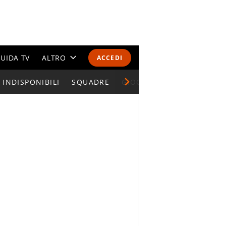
UIDA TV
ALTRO
ACCEDI
INDISPONIBILI
CALENDARI E CLASSIFICHE
SQUADRE
GIOCATORI SERIE A
ALTRI SPORT
MONDIALI 2026
OLIMPIADI
GOSSIP
LIFESTYLE