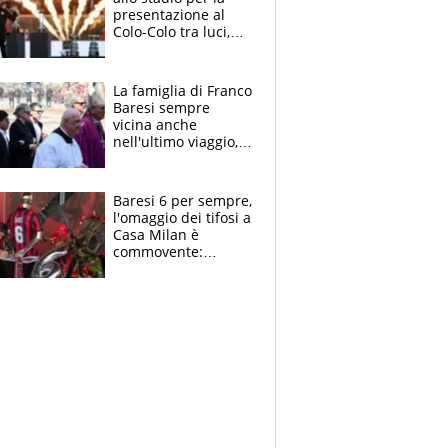
presentazione al
Colo-Colo tra luci,
spettacolo, elicotteri
e paracadutisti
La famiglia di Franco
Baresi sempre
vicina anche
nell'ultimo viaggio,
la moglie Maura, i
figli e i suoi cari
circondati
Baresi 6 per sempre,
dall'affetto dei tifosi
l'omaggio dei tifosi a
Casa Milan è
commovente:
maglie, bandiere,
sciarpe, lacrime e
bigliettini