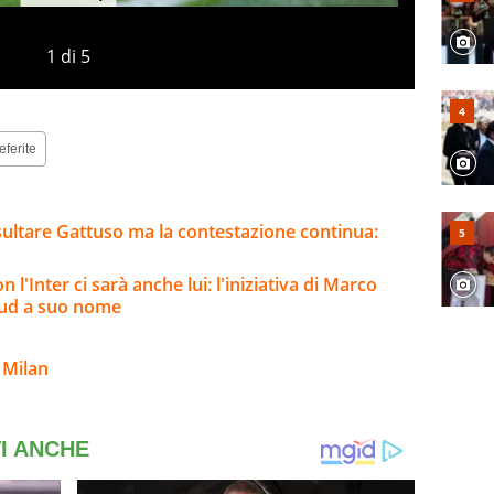
1
di
5
eferite
sultare Gattuso ma la contestazione continua:
 l'Inter ci sarà anche lui: l'iniziativa di Marco
 sud a suo nome
 Milan