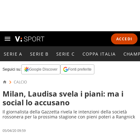
ACCEDI
SERIE A
SERIE B
SERIE C
COPPA ITALIA
CHAMP
Seguici su:
Google Discover
Fonti preferite
CALCIO
Milan, Laudisa svela i piani: ma i
social lo accusano
Il giornalista della Gazzetta rivela le intenzioni della società
rossonera per la prossima stagione con pieni poteri a Rangnick
05/04/20 09:59