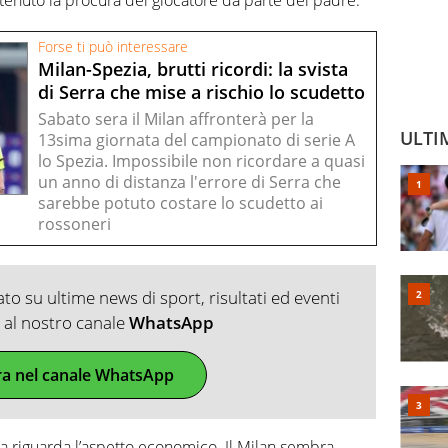
Forse ti può interessare
Milan-Spezia, brutti ricordi: la svista
di Serra che mise a rischio lo scudetto
Sabato sera il Milan affronterà per la
ULTI
13sima giornata del campionato di serie A
lo Spezia. Impossibile non ricordare a quasi
un anno di distanza l'errore di Serra che
sarebbe potuto costare lo scudetto ai
rossoneri
o su ultime news di sport, risultati ed eventi
ti al nostro canale
WhatsApp
ra nel canale WhatsApp
a riguarda l’aspetto economico. Il Milan sembra