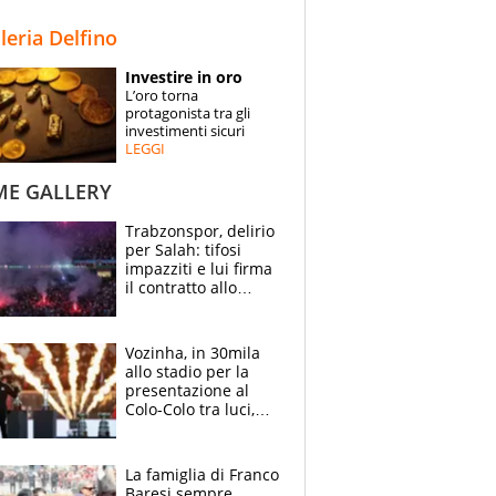
STORIE
lleria Delfino
SPECIALI
Investire in oro
L’oro torna
ESPERTI
protagonista tra gli
investimenti sicuri
LEGGI
CONTATTI
ME GALLERY
Trabzonspor, delirio
per Salah: tifosi
impazziti e lui firma
il contratto allo
stadio
Vozinha, in 30mila
allo stadio per la
presentazione al
Colo-Colo tra luci,
spettacolo, elicotteri
e paracadutisti
La famiglia di Franco
Baresi sempre