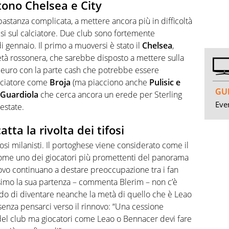
tono Chelsea e City
stanza complicata, a mettere ancora più in difficoltà
glesi sul calciatore. Due club sono fortemente
di gennaio. Il primo a muoversi è stato il
Chelsea
,
ietà rossonera, che sarebbe disposto a mettere sulla
di euro con la parte cash che potrebbe essere
alciatore come
Broja
(ma piacciono anche
Pulisic e
GUI
i Guardiola
che cerca ancora un erede per Sterling
Even
estate.
atta la rivolta dei tifosi
fosi milanisti. Il portoghese viene considerato come il
ome uno dei giocatori più promettenti del panorama
novo continuano a destare preoccupazione tra i fan
simo la sua partenza – commenta Blerim – non c’è
ado di diventare neanche la metà di quello che è Leao
senza pensarci verso il rinnovo: “Una cessione
 del club ma giocatori come Leao o Bennacer devi fare