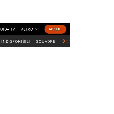
UIDA TV
ALTRO
ACCEDI
INDISPONIBILI
CALENDARI E CLASSIFICHE
SQUADRE
GIOCATORI SERIE A
ALTRI SPORT
MONDIALI 2026
OLIMPIADI
GOSSIP
LIFESTYLE