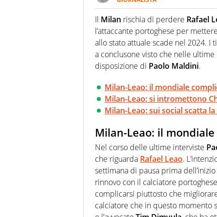
Per lui gli sport americani non 
innata di trovare la notizia do
Il
Milan
rischia di perdere
Rafael L
l’attaccante portoghese per metter
allo stato attuale scade nel 2024. I 
a conclusone visto che nelle ultime 
disposizione di
Paolo Maldini
.
Milan-Leao: il mondiale complic
Milan-Leao: si intromettono Ch
Milan-Leao: sui social scatta la 
Milan-Leao: il mondiale 
Nel corso delle ultime interviste
Pa
che riguarda
Rafael Leao
. L’intenz
settimana di pausa prima dell’inizio
rinnovo con il calciatore portoghese
complicarsi piuttosto che migliorare
calciatore che in questo momento se
e l’avvocato
Tim Dimvula
, che ha o