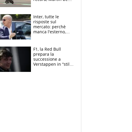
tutti. Prima fila
Aprilia
Inter, tutte le
risposte sul
mercato: perchè
manca l'esterno,
perchè Romero è
sfumato, quale è il
vero obiettivo di
F1, la Red Bull
Marotta
prepara la
successione a
Verstappen in “stile
Antonelli”. Colapinto
derubato, che
attacco all’Italia