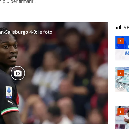
 più per firmarli”.
SP
-Salisburgo 4-0: le foto