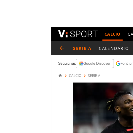
CALCIO
C
SERIE A
CALENDARIO
Seguici su:
Google Discover
Fonti pr
CALCIO
SERIE A