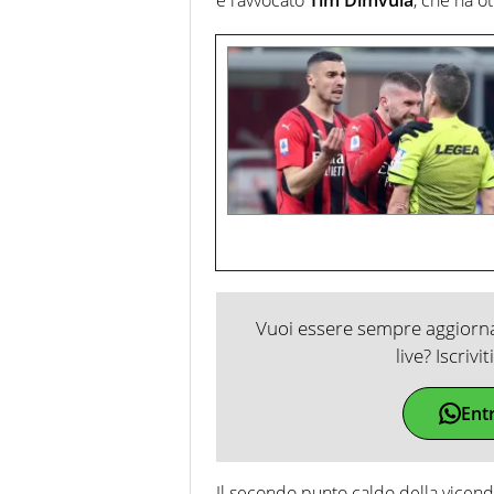
Vuoi essere sempre aggiornat
live? Iscrivi
Ent
Il secondo punto caldo della vicend