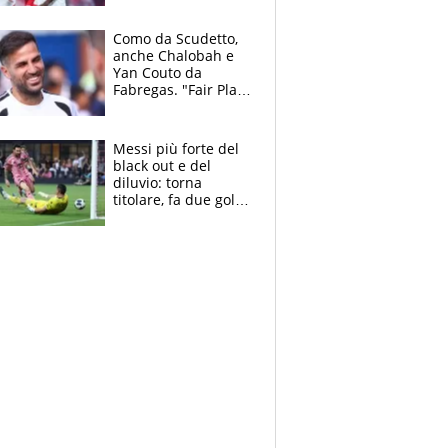
Cacciamani
Como da Scudetto,
anche Chalobah e
Yan Couto da
Fabregas. "Fair Play
Finanziario?
Pagheremo la
multa"
Messi più forte del
black out e del
diluvio: torna
titolare, fa due gol e
un assist e trascina
l'Inter Miami, altro
che ritiro