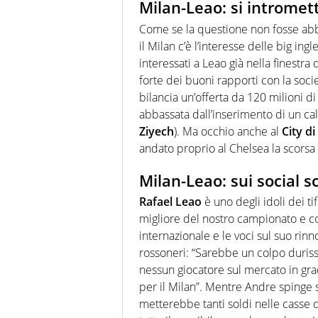
Milan-Leao: si intromet
Come se la questione non fosse abba
il Milan c’è l’interesse delle big in
interessati a Leao già nella finestra 
forte dei buoni rapporti con la soc
bilancia un’offerta da 120 milioni 
abbassata dall’inserimento di un c
Ziyech
). Ma occhio anche al
City d
andato proprio al Chelsea la scorsa 
Milan-Leao: sui social sc
Rafael Leao
è uno degli idoli dei ti
migliore del nostro campionato e c
internazionale e le voci sul suo rin
rossoneri: “Sarebbe un colpo duris
nessun giocatore sul mercato in gr
per il Milan”. Mentre Andre spinge 
metterebbe tanti soldi nelle casse