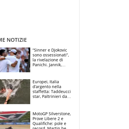
ME NOTIZIE
“Sinner e Djokovic
sono ossessionati”,
la rivelazione di
Panichi. Jannik,
ansia per il
ginocchio e il rischio
agli US Open
Europei, Italia
d’argento nella
staffetta: Taddeucci
star, Paltrinieri da
leggenda. Greg
svela la profezia di
Padre Pio
MotoGP Silverstone,
Prove Libere 2 e
Qualifiche: pole e
record, Martin beffa