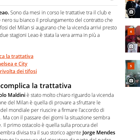
hanno segreti: basket, football, baseball e la capacità
ve altri non vedono granché
eao.
Sono da mesi in corso le trattative tra il club e
e nero su bianco il prolungamento del contratto che
tifosi del Milan si augurano che la vicenda arrivi presto
due stagioni Leao è stata la vera arma in più a
a la trattativa
elsea e City
rivolta dei tifosi
complica la trattativa
olo Maldini
è stato molto chiaro riguardo la vicenda
ione del Milan è quella di provare a sfruttare le
 del mondiale per riuscire a firmare l’accordo di
. Ma con il passare dei giorni la situazione sembra
. Il primo ostacolo è quella sulla procura del
mbra divisa tra il suo storico agente
Jorge Mendes
ttenuto la procura del giocatore da parte del padre.