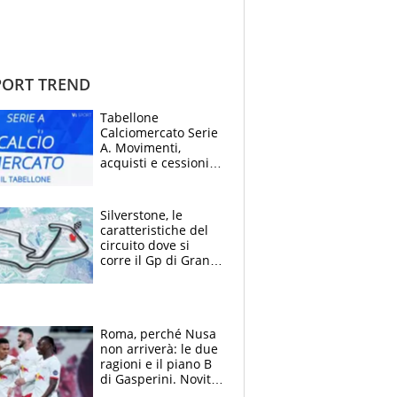
ORT TREND
Tabellone
Calciomercato Serie
A. Movimenti,
acquisti e cessioni:
estate 2026-27
Silverstone, le
caratteristiche del
circuito dove si
corre il Gp di Gran
Bretagna del
Motomondiale
Roma, perché Nusa
non arriverà: le due
ragioni e il piano B
di Gasperini. Novità
su Pellegrini e