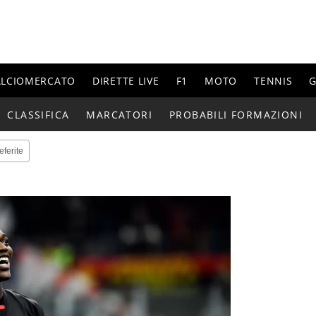
ALCIOMERCATO
DIRETTE LIVE
F1
MOTO
TENNIS
G
CLASSIFICA
MARCATORI
PROBABILI FORMAZIONI
eferite