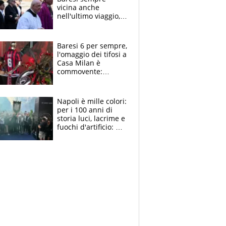
vicina anche
nell'ultimo viaggio,
la moglie Maura, i
figli e i suoi cari
circondati
Baresi 6 per sempre,
dall'affetto dei tifosi
l'omaggio dei tifosi a
Casa Milan è
commovente:
maglie, bandiere,
sciarpe, lacrime e
bigliettini
Napoli è mille colori:
per i 100 anni di
storia luci, lacrime e
fuochi d'artificio: De
Laurentiis salta al
coro anti-Juve