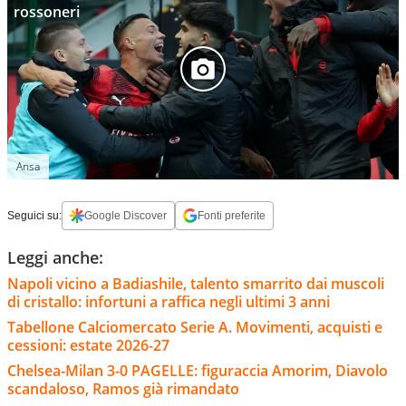
rossoneri
Ansa
Seguici su:
Google Discover
Fonti preferite
Leggi anche:
Napoli vicino a Badiashile, talento smarrito dai muscoli
di cristallo: infortuni a raffica negli ultimi 3 anni
Tabellone Calciomercato Serie A. Movimenti, acquisti e
cessioni: estate 2026-27
Chelsea-Milan 3-0 PAGELLE: figuraccia Amorim, Diavolo
scandaloso, Ramos già rimandato