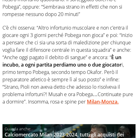
Pobega”, oppure: “Sembrava strano in effetti che non si
rompesse nessuno dopo 20 minuti”
C’è chi osserva: “Altro infortunio muscolare e non c’entra il
giocare ogni 3 giorni perché Pobega non gioca” e poi: “Inizio
a pensare che ci sia una sorta di maledizione per chiunque
voglia fare il difensore centrale in questa squadra” e anche:
“Anche oggi pagato il debito di sangue” e ancora: “
È un
incubo, a ogni partita perdiamo uno o due giocator
i,
primo tempo Pobega, secondo tempo Okafor. Però il
preparatore atletico è sempre lì al suo posto” e infine:
“Strano, Pioli non aveva detto che adesso lo risolveva il
problema infortuni?! Musah e ora Pobega…Continuate pure
a dormire”. Insomma, rosa e spine per
Milan-Monza.
Calciomercato Milan 2023-2024, tutti gli acquisti dei