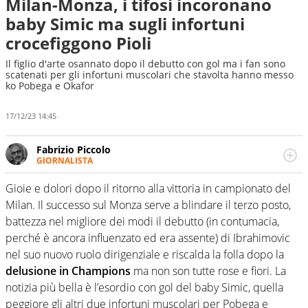
Milan-Monza, i tifosi incoronano
baby Simic ma sugli infortuni
crocefiggono Pioli
Il figlio d'arte osannato dopo il debutto con gol ma i fan sono
scatenati per gli infortuni muscolari che stavolta hanno messo
ko Pobega e Okafor
17/12/23 14:45
Fabrizio Piccolo
GIORNALISTA
Nella sua carriera ha seguito numerose manifestazioni
sportive e collaborato con agenzie e testate. Esperienza,
Gioie e dolori dopo il ritorno alla vittoria in campionato del
competenza, conoscenza e memoria storica. Si occupa
Milan. Il successo sul Monza serve a blindare il terzo posto,
prevalentemente di calcio
battezza nel migliore dei modi il debutto (in contumacia,
perché è ancora influenzato ed era assente) di Ibrahimovic
nel suo nuovo ruolo dirigenziale e riscalda la folla dopo la
delusione in Champions
ma non son tutte rose e fiori. La
notizia più bella è l’esordio con gol del baby Simic, quella
peggiore gli altri due infortuni muscolari per Pobega e