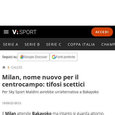
ACCEDI
SERIE A
SERIE B
SERIE C
COPPA ITALIA
CHAMP
Seguici su:
Google Discover
Fonti preferite
CALCIO
Milan, nome nuovo per il
centrocampo: tifosi scettici
Per Sky Sport Maldini avrebbe un’alternativa a Bakayoko
19/09/20 08:53
Il
Milan
attende
Bakayoko
ma intanto si guarda attorno.