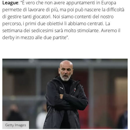
League
: “È vero che non avere appuntamenti in Europa
permette di lavorare di più, ma poi può nascere la difficoltà
di gestire tanti giocatori. Noi siamo contenti del nostro
percorso, i primi due obiettivi li abbiamo centrati. La
settimana dei sedicesimi sarà molto stimolante. Avremo il
derby in mezzo alle due partite”.
Getty Images