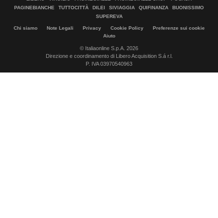
PAGINEBIANCHE
TUTTOCITTÀ
DILEI
SIVIAGGIA
QUIFINANZA
BUONISSIMO
SUPEREVA
Chi siamo
Note Legali
Privacy
Cookie Policy
Preferenze sui cookie
Aiuto
© Italiaonline S.p.A. 2026
Direzione e coordinamento di Libero Acquisition S.á r.l.
P. IVA 03970540963