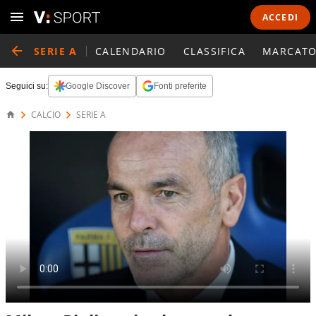
ACCEDI
SERIE A
CALENDARIO
CLASSIFICA
MARCATO
Seguici su:
Google Discover
Fonti preferite
CALCIO
SERIE A