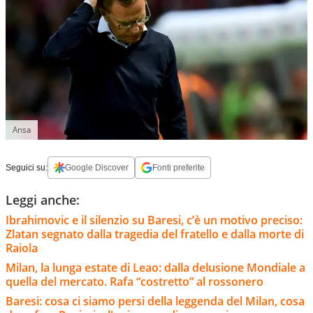
Ansa
Seguici su:
Google Discover
Fonti preferite
Leggi anche:
Ibrahimovic e il silenzio su Baresi, c’è un motivo preciso:
Zlatan segnato dalla tragedia del fratello e dalla morte di
Raiola
Milan, la lunga estate di Leao: dalla delusione Mondiale a
quella del mercato. Rafa “costretto” al rossonero
Baresi: cosa ci siamo persi della leggenda del Milan, cosa