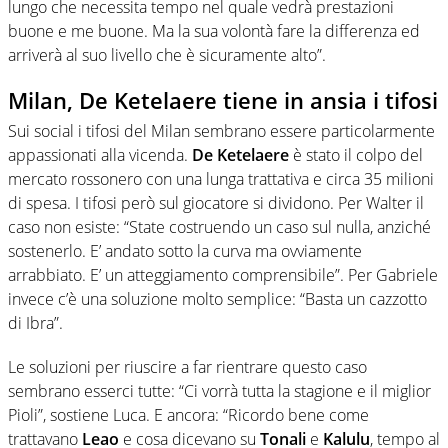
lungo che necessita tempo nel quale vedrà prestazioni
buone e me buone. Ma la sua volontà fare la differenza ed
arriverà al suo livello che è sicuramente alto”.
Milan, De Ketelaere tiene in ansia i tifosi
Sui social i tifosi del Milan sembrano essere particolarmente
appassionati alla vicenda.
De Ketelaere
è stato il colpo del
mercato rossonero con una lunga trattativa e circa 35 milioni
di spesa. I tifosi però sul giocatore si dividono. Per Walter il
caso non esiste: “State costruendo un caso sul nulla, anziché
sostenerlo. E’ andato sotto la curva ma ovviamente
arrabbiato. E’ un atteggiamento comprensibile”. Per Gabriele
invece c’è una soluzione molto semplice: “Basta un cazzotto
di Ibra”.
Le soluzioni per riuscire a far rientrare questo caso
sembrano esserci tutte: “Ci vorrà tutta la stagione e il miglior
Pioli”, sostiene Luca. E ancora: “Ricordo bene come
trattavano
Leao
e cosa dicevano su
Tonali
e
Kalulu
, tempo al