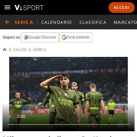
ACCEDI
SERIE A
CALENDARIO
CLASSIFICA
MARCATO
Seguici su:
Google Discover
Fonti preferite
CALCIO
SERIE A