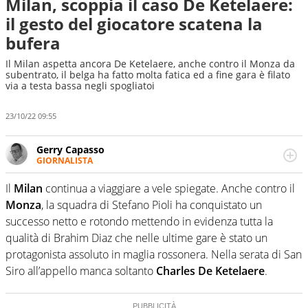
Milan, scoppia il caso De Ketelaere:
il gesto del giocatore scatena la
bufera
Il Milan aspetta ancora De Ketelaere, anche contro il Monza da
subentrato, il belga ha fatto molta fatica ed a fine gara è filato
via a testa bassa negli spogliatoi
23/10/22 09:55
Gerry Capasso
GIORNALISTA
Per lui gli sport americani non hanno segreti: basket,
football, baseball e la capacità innata di trovare la notizia
Il
Milan
continua a viaggiare a vele spiegate. Anche contro il
dove altri non vedono granché
Monza
, la squadra di Stefano Pioli ha conquistato un
successo netto e rotondo mettendo in evidenza tutta la
qualità di Brahim Diaz che nelle ultime gare è stato un
protagonista assoluto in maglia rossonera. Nella serata di San
Siro all’appello manca soltanto
Charles De Ketelaere
.