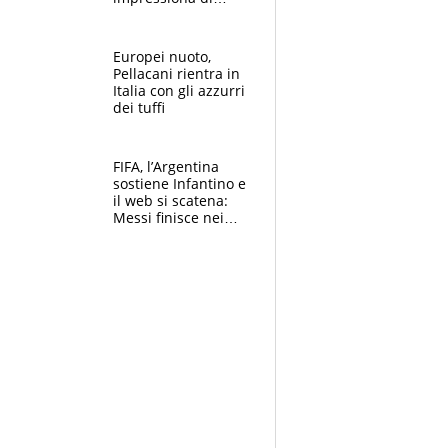
Doualla. Jacobs?
Ecco come è rinato”.
E svela la sorpresa
Europei nuoto,
agli Europei
Pellacani rientra in
Italia con gli azzurri
dei tuffi
FIFA, l’Argentina
sostiene Infantino e
il web si scatena:
Messi finisce nei
meme, la Seleccion
travolta dalle
polemiche