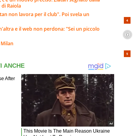
 di Raiola
tan non lavora per il club". Poi svela un
altra e il web non perdona: "Sei un piccolo
 Milan