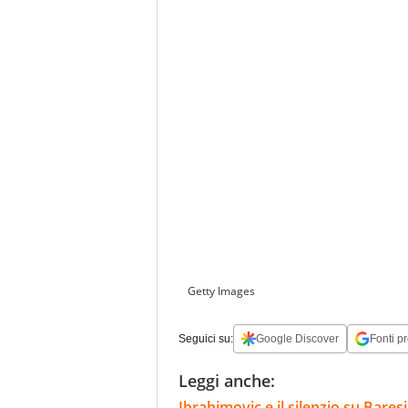
Getty Images
Seguici su:
Google Discover
Fonti pr
Leggi anche:
Ibrahimovic e il silenzio su Bares