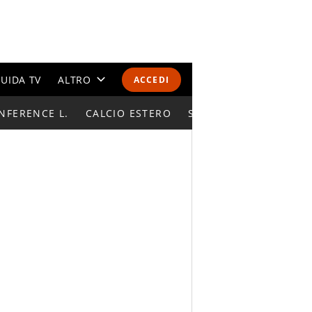
UIDA TV
ALTRO
ACCEDI
NFERENCE L.
CALENDARI E CLASSIFICHE
CALCIO ESTERO
SUPERCOPPA ITALIAN
ALTRI SPORT
MONDIALI 2026
OLIMPIADI
GOSSIP
LIFESTYLE