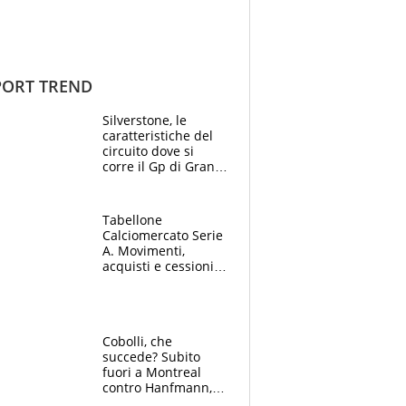
ORT TREND
Silverstone, le
caratteristiche del
circuito dove si
corre il Gp di Gran
Bretagna del
Motomondiale
Tabellone
Calciomercato Serie
A. Movimenti,
acquisti e cessioni:
estate 2026-27
Cobolli, che
succede? Subito
fuori a Montreal
contro Hanfmann,
per Flavio è tutta