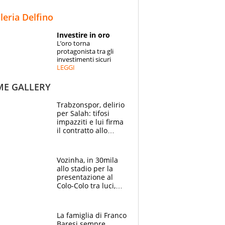
STORIE
lleria Delfino
SPECIALI
Investire in oro
L’oro torna
ESPERTI
protagonista tra gli
investimenti sicuri
LEGGI
CONTATTI
ME GALLERY
Trabzonspor, delirio
per Salah: tifosi
impazziti e lui firma
il contratto allo
stadio
Vozinha, in 30mila
allo stadio per la
presentazione al
Colo-Colo tra luci,
spettacolo, elicotteri
e paracadutisti
La famiglia di Franco
Baresi sempre