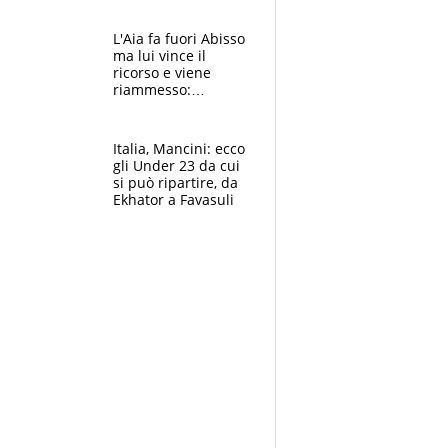
colpa della tosse
L'Aia fa fuori Abisso
ma lui vince il
ricorso e viene
riammesso:
continua momento
nero per gli arbitri
Italia, Mancini: ecco
gli Under 23 da cui
si può ripartire, da
Ekhator a Favasuli