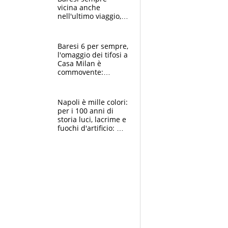
vicina anche
nell'ultimo viaggio,
la moglie Maura, i
figli e i suoi cari
circondati
Baresi 6 per sempre,
dall'affetto dei tifosi
l'omaggio dei tifosi a
Casa Milan è
commovente:
maglie, bandiere,
sciarpe, lacrime e
bigliettini
Napoli è mille colori:
per i 100 anni di
storia luci, lacrime e
fuochi d'artificio: De
Laurentiis salta al
coro anti-Juve