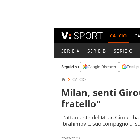
CALCIO
C
SERIE A
SERIE B
SERIE C
Seguici su:
Google Discover
Fonti pr
CALCIO
Milan, senti Gir
fratello"
L'attaccante del Milan Giroud ha
Ibrahimovic, suo compagno di sq
22/03/22 23:55