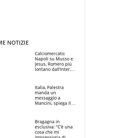
ME NOTIZIE
Calciomercato:
Napoli su Musso e
Jesus, Romero più
lontano dall’Inter,
delirio Mastantuono,
Juve su Trubin. Il
tabellone
Italia, Palestra
manda un
messaggio a
Mancini, spiega il
motivo del no
all’Inter e lancia
l'alleanza con
Bragagna in
Donnarumma
esclusiva: “C’è una
cosa che mi
impressiona di