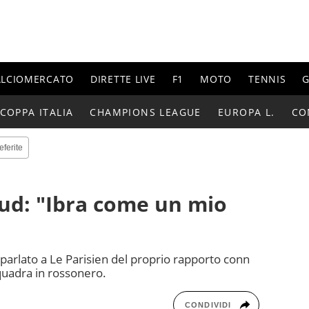
ALCIOMERCATO
DIRETTE LIVE
F1
MOTO
TENNIS
G
COPPA ITALIA
CHAMPIONS LEAGUE
EUROPA L.
CO
eferite
oud: "Ibra come un mio
 parlato a Le Parisien del proprio rapporto conn
uadra in rossonero.
CONDIVIDI