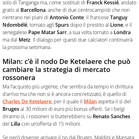
solo di Tanganga ma, come sostituti di
Franck Kessié
, andato
gratis al
Barcellona
, anche di due centrocampisti che non
rientrano nei piani di
Antonio Conte
: il francese
Tanguy
Ndombélé
, tornato agli
Spurs
dopo il prestito al
Lione
, e il
senegalese
Pape Matar Sarr
, a sua volta tornato a
Londra
ma dal
Metz
. Il dialogo per questi due calciatori continuerà
la prossima settimana.
Milan: c’è il nodo De Ketelaere che può
cambiare la strategia di mercato
rossonera
Ma l’acquisto più urgente, che sembra da tempo in dirittura
d’arrivo ma che non si è ancora concretizzato, è quello di
Charles De Ketelaere
, per il quale il
Milan
aspetta il sì del
Bruges
ai 30 milioni di euro più bonus offerti. Se i belgi
diranno sì, i rossoneri si butterebbero su
Renato Sanches
del
Lilla
con un’offerta di 15 milioni.
Se però dovesse arrivare il no dal Bruges, Maldini e Massara