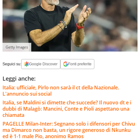
Getty Images
Seguici su:
Google Discover
Fonti preferite
Leggi anche:
Italia: ufficiale, Pirlo non sarà il ct della Nazionale.
L'annuncio sui social
Italia, se Maldini si dimette che succede? Il nuovo dt e i
dubbi di Malagò: Mancini, Conte e Pioli aspettano una
chiamata
PAGELLE Milan-Inter: Segnano solo i difensori per Chivu
ma Dimarco non basta, un rigore generoso di Nkunku
ed è 1-1 male Pio, anonimo Ramos