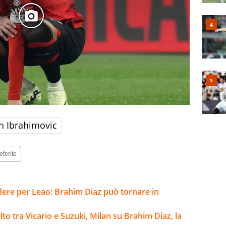
n Ibrahimovic
eferite
ere per Leao: Brahim Diaz può tornare in
to tra Vicario e Suzuki, Milan su Brahim Diaz, la