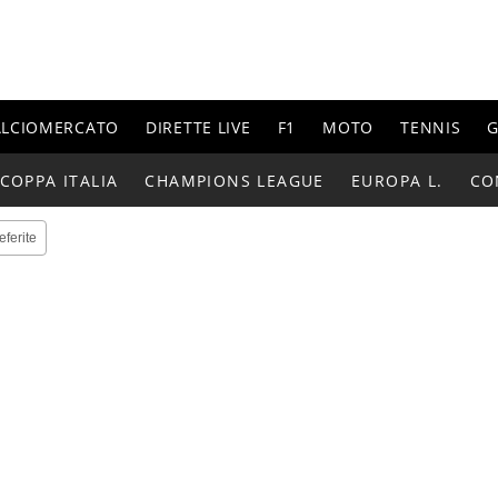
ALCIOMERCATO
DIRETTE LIVE
F1
MOTO
TENNIS
G
COPPA ITALIA
CHAMPIONS LEAGUE
EUROPA L.
CO
eferite