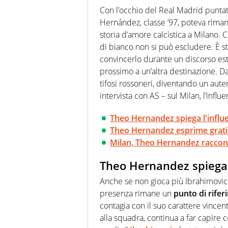
modo di concentrarsi sulle inte
Con l’occhio del Real Madrid puntato
Hernández, classe ’97, poteva riman
storia d’amore calcistica a Milano. C
di bianco non si può escludere. È sta
convincerlo durante un discorso es
prossimo a un’altra destinazione. Da
tifosi rossoneri, diventando un aute
intervista con AS – sul Milan, l’influe
Theo Hernandez spiega l'influe
Theo Hernandez esprime gratit
Milan, Theo Hernandez raccont
Theo Hernandez spiega l
Anche se non gioca più Ibrahimovic 
presenza rimane un
punto di rifer
contagia con il suo carattere vinc
alla squadra, continua a far capire c