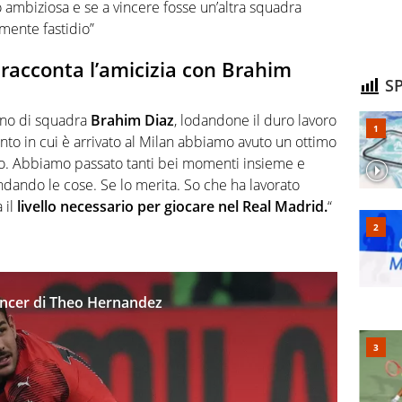
mbiziosa e se a vincere fosse un’altra squadra
mente fastidio”
racconta l’amicizia con Brahim
SP
gno di squadra
Brahim Diaz
, lodandone il duro lavoro
ento in cui è arrivato al Milan abbiamo avuto un ottimo
mpo. Abbiamo passato tanti bei momenti insieme e
dando le cose. Se lo merita. So che ha lavorato
 il
livello necessario per giocare nel Real Madrid.
“
luencer di Theo Hernandez