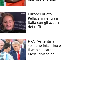
Doualla. Jacobs?
Ecco come è rinato”.
E svela la sorpresa
Europei nuoto,
agli Europei
Pellacani rientra in
Italia con gli azzurri
dei tuffi
FIFA, l’Argentina
sostiene Infantino e
il web si scatena:
Messi finisce nei
meme, la Seleccion
travolta dalle
polemiche