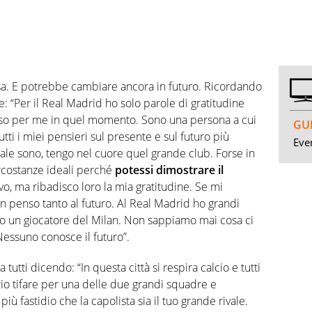
rsa. E potrebbe cambiare ancora in futuro. Ricordando
e: “Per il Real Madrid ho solo parole di gratitudine
eso per me in quel momento. Sono una persona a cui
GUI
tti i miei pensieri sul presente e sul futuro più
Even
le sono, tengo nel cuore quel grande club. Forse in
rcostanze ideali perché
potessi dimostrare il
o, ma ribadisco loro la mia gratitudine. Se mi
 penso tanto al futuro. Al Real Madrid ho grandi
ono un giocatore del Milan. Non sappiamo mai cosa ci
 Nessuno conosce il futuro”.
tutti dicendo: “In questa città si respira calcio e tutti
rio tifare per una delle due grandi squadre e
iù fastidio che la capolista sia il tuo grande rivale.