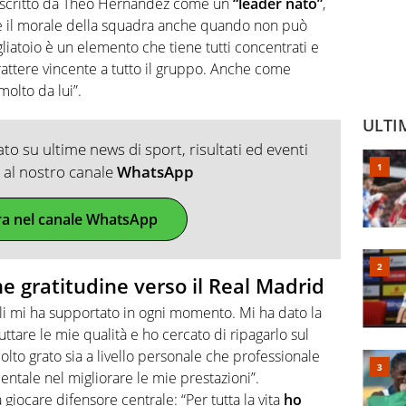
escritto da Theo Hernandez come un
“leader nato”
,
e il morale della squadra anche quando non può
liatoio è un elemento che tiene tutti concentrati e
rattere vincente a tutto il gruppo. Anche come
olto da lui”.
ULTI
o su ultime news di sport, risultati ed eventi
ti al nostro canale
WhatsApp
ra nel canale WhatsApp
 gratitudine verso il Real Madrid
oli mi ha supportato in ogni momento. Mi ha dato la
uttare le mie qualità e ho cercato di ripagarlo sul
lto grato sia a livello personale che professionale
tale nel migliorare le mie prestazioni”.
giocare difensore centrale: “Per tutta la vita
ho