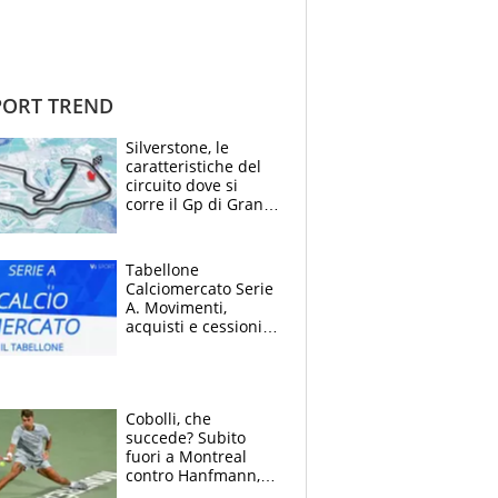
ORT TREND
Silverstone, le
caratteristiche del
circuito dove si
corre il Gp di Gran
Bretagna del
Motomondiale
Tabellone
Calciomercato Serie
A. Movimenti,
acquisti e cessioni:
estate 2026-27
Cobolli, che
succede? Subito
fuori a Montreal
contro Hanfmann,
per Flavio è tutta