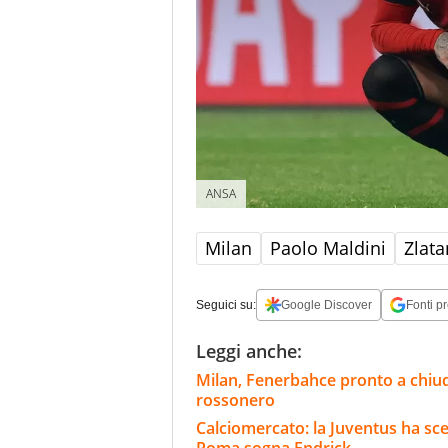
ANSA
Milan
Paolo Maldini
Zlata
Seguici su:
Google Discover
Fonti pr
Leggi anche:
Milan, Fenerbahce pronto a chiud
rossonero
Calciomercato: la Juventus ha scel
Roma sogna Endrick