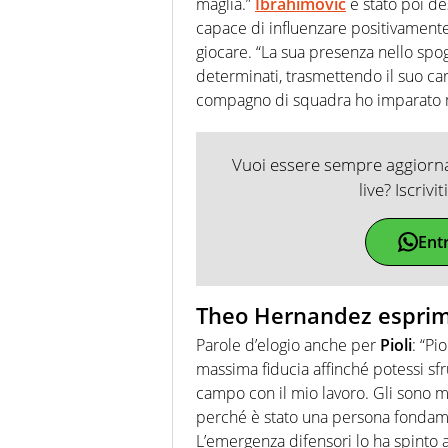
maglia.”
Ibrahimovic
è stato poi d
capace di influenzare positivament
giocare. “La sua presenza nello spog
determinati, trasmettendo il suo ca
compagno di squadra ho imparato m
Vuoi essere sempre aggiornat
live? Iscrivi
Ent
Theo Hernandez esprime
Parole d’elogio anche per
Pioli
: “Pi
massima fiducia affinché potessi sfr
campo con il mio lavoro. Gli sono mo
perché è stato una persona fondamen
L’emergenza difensori lo ha spinto a 