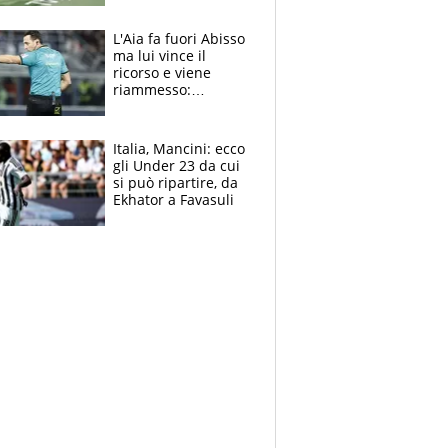
colpa della tosse
L'Aia fa fuori Abisso
ma lui vince il
ricorso e viene
riammesso:
continua momento
nero per gli arbitri
Italia, Mancini: ecco
gli Under 23 da cui
si può ripartire, da
Ekhator a Favasuli