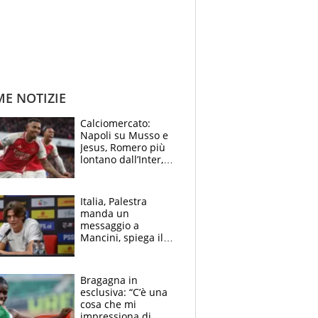
ME NOTIZIE
Calciomercato:
Napoli su Musso e
Jesus, Romero più
lontano dall’Inter,
delirio Mastantuono,
Juve su Trubin. Il
tabellone
Italia, Palestra
manda un
messaggio a
Mancini, spiega il
motivo del no
all’Inter e lancia
l'alleanza con
Bragagna in
Donnarumma
esclusiva: “C’è una
cosa che mi
impressiona di