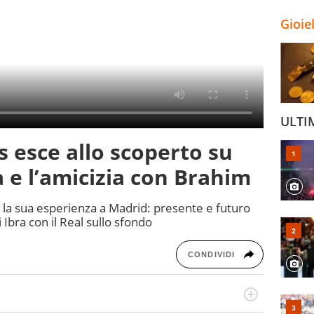
Gioie
ULTI
s esce allo scoperto su
a e l’amicizia con Brahim
 la sua esperienza a Madrid: presente e futuro
i Ibra con il Real sullo sfondo
CONDIVIDI
port in tutte le sfaccettature. Tocca l'apice quando ha