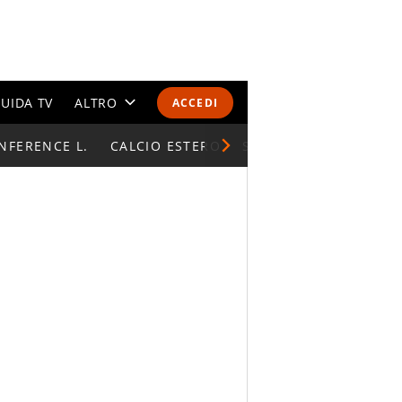
UIDA TV
ALTRO
ACCEDI
NFERENCE L.
CALENDARI E CLASSIFICHE
CALCIO ESTERO
SUPERCOPPA ITALIAN
ALTRI SPORT
MONDIALI 2026
OLIMPIADI
GOSSIP
LIFESTYLE