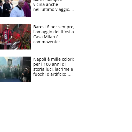
vicina anche
nell'ultimo viaggio,
la moglie Maura, i
figli e i suoi cari
circondati
Baresi 6 per sempre,
dall'affetto dei tifosi
l'omaggio dei tifosi a
Casa Milan è
commovente:
maglie, bandiere,
sciarpe, lacrime e
bigliettini
Napoli è mille colori:
per i 100 anni di
storia luci, lacrime e
fuochi d'artificio: De
Laurentiis salta al
coro anti-Juve