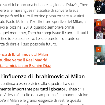
rviste ai grandi protagonisti
 su di lui dopo una brillante stagione all’Alavés, Theo
ere alle merengues ma scelse di scrivere la sua
he però nel futuro il terzino possa tornare a vestirsi
to Paolo Maldini, l’ex direttore sportivo del Milan, a
tivo a Ibiza nel 2019, quando sembrava ormai
 quel momento, Theo ha conquistato il cuore di tutti i
ntico idolo a San Siro. Le sue parole – durante un
nza di Ibra e il suo possibile futuro.
nza di Ibrahimovic al Milan
udine verso il Real Madrid
a l'amicizia con Brahim Diaz
’influenza di Ibrahimovic al Milan
continua a essere vicino alla squadra. La sua
imento importante per tutti i giocatori, Theo :
“Ti
ente. Adesso è uscito dal campo, ma è comunque vicino
os’è il Milan e le grandi esigenze di vestire questa