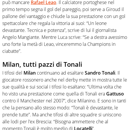
può mancare
Rafael Leao
. Il calciatore portoghese nel
primo tempo segna il gol del pareggio, poi serve a Giroud il
pallone del vantaggio e chiude la sua prestazione con un gol
spettacolare che regala la vittoria ai suoi: “Un leone
devastante. Tecnica e potenza”, scrive di lui il giornalista
Angelo Mangiante. Mentre Luca scrive: “Se a destra avessimo
uno forte la metà di Leao, vinceremmo la Champions in
ciabatte”.
Milan, tutti pazzi di Tonali
I tifosi del
Milan
continuano ad esaltare
Sandro Tonali
. Il
giocatore rossonero anche nel derby mette in mostra tutte le
sue qualità e sui social i tifosi lo esaltano: “Ultima volta che
ho visto una prestazione come quella di Tonali era
Gattuso
contro il Manchester nel 2007”, dice Milanino. E sono in tanti
che la pensano allo stesso modo: “Tonali è devastante, le
prende tutte”. Ma anche tifosi di altre squadre si uniscono
alle lodi per l’ex Brescia: “Bisogna ammettere che al
momento Tonali è molto meglio di
Locatelli
”.