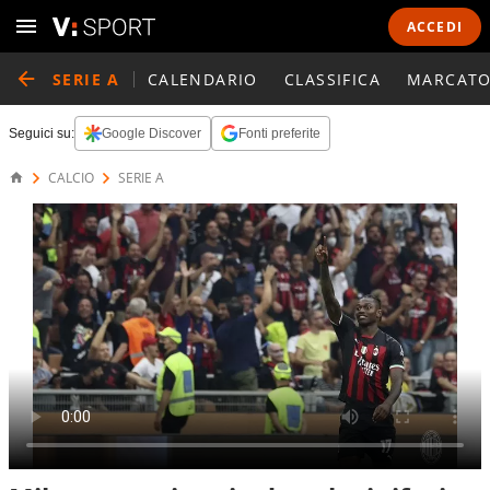
ACCEDI
SERIE A
CALENDARIO
CLASSIFICA
MARCATO
Seguici su:
Google Discover
Fonti preferite
CALCIO
SERIE A