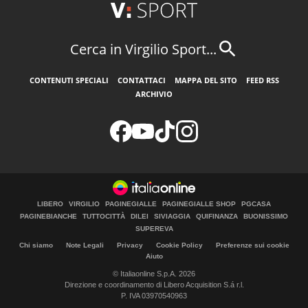
Cerca in Virgilio Sport...
CONTENUTI SPECIALI
CONTATTACI
MAPPA DEL SITO
FEED RSS
ARCHIVIO
LIBERO
VIRGILIO
PAGINEGIALLE
PAGINEGIALLE SHOP
PGCASA
PAGINEBIANCHE
TUTTOCITTÀ
DILEI
SIVIAGGIA
QUIFINANZA
BUONISSIMO
SUPEREVA
Chi siamo
Note Legali
Privacy
Cookie Policy
Preferenze sui cookie
Aiuto
© Italiaonline S.p.A. 2026
Direzione e coordinamento di Libero Acquisition S.á r.l.
P. IVA 03970540963