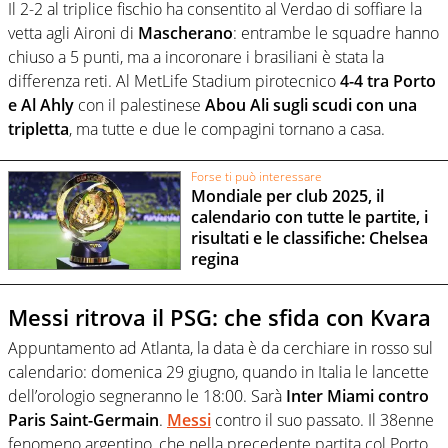
Il 2-2 al triplice fischio ha consentito al Verdao di soffiare la
vetta agli Aironi di
Mascherano
: entrambe le squadre hanno
chiuso a 5 punti, ma a incoronare i brasiliani è stata la
differenza reti. Al MetLife Stadium pirotecnico
4-4 tra Porto
e Al Ahly
con il palestinese
Abou Ali sugli scudi con una
tripletta
, ma tutte e due le compagini tornano a casa.
Forse ti può interessare
Mondiale per club 2025, il
calendario con tutte le partite, i
risultati e le classifiche: Chelsea
regina
Messi ritrova il PSG: che sfida con Kvara
Appuntamento ad Atlanta, la data è da cerchiare in rosso sul
calendario: domenica 29 giugno, quando in Italia le lancette
dell’orologio segneranno le 18:00. Sarà
Inter Miami contro
Paris Saint-Germain
.
Messi
contro il suo passato. Il 38enne
fenomeno argentino, che nella precedente partita col Porto