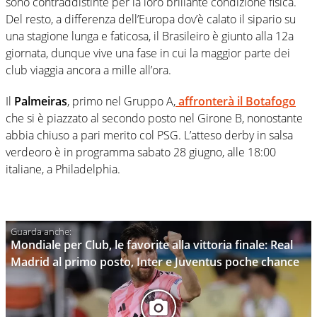
sono contraddistinte per la loro brillante condizione fisica.
Del resto, a differenza dell’Europa dov’è calato il sipario su
una stagione lunga e faticosa, il Brasileiro è giunto alla 12a
giornata, dunque vive una fase in cui la maggior parte dei
club viaggia ancora a mille all’ora.
Il
Palmeiras
, primo nel Gruppo A,
affronterà il Botafogo
che si è piazzato al secondo posto nel Girone B, nonostante
abbia chiuso a pari merito col PSG. L’atteso derby in salsa
verdeoro è in programma sabato 28 giugno, alle 18:00
italiane, a Philadelphia.
Mondiale per Club, le favorite alla vittoria finale: Real
Madrid al primo posto, Inter e Juventus poche chance