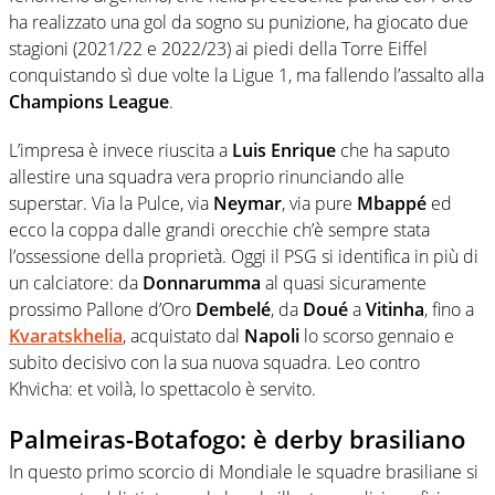
ha realizzato una gol da sogno su punizione, ha giocato due
stagioni (2021/22 e 2022/23) ai piedi della Torre Eiffel
conquistando sì due volte la Ligue 1, ma fallendo l’assalto alla
Champions League
.
L’impresa è invece riuscita a
Luis Enrique
che ha saputo
allestire una squadra vera proprio rinunciando alle
superstar. Via la Pulce, via
Neymar
, via pure
Mbappé
ed
ecco la coppa dalle grandi orecchie ch’è sempre stata
l’ossessione della proprietà. Oggi il PSG si identifica in più di
un calciatore: da
Donnarumma
al quasi sicuramente
prossimo Pallone d’Oro
Dembelé
, da
Doué
a
Vitinha
, fino a
Kvaratskhelia
, acquistato dal
Napoli
lo scorso gennaio e
subito decisivo con la sua nuova squadra. Leo contro
Khvicha: et voilà, lo spettacolo è servito.
Palmeiras-Botafogo: è derby brasiliano
In questo primo scorcio di Mondiale le squadre brasiliane si