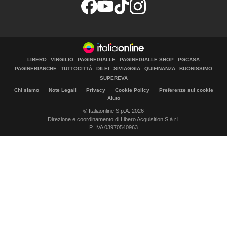
LIBERO
VIRGILIO
PAGINEGIALLE
PAGINEGIALLE SHOP
PGCASA
PAGINEBIANCHE
TUTTOCITTÀ
DILEI
SIVIAGGIA
QUIFINANZA
BUONISSIMO
SUPEREVA
Chi siamo
Note Legali
Privacy
Cookie Policy
Preferenze sui cookie
Aiuto
© Italiaonline S.p.A. 2026
Direzione e coordinamento di Libero Acquisition S.á r.l.
P. IVA 03970540963