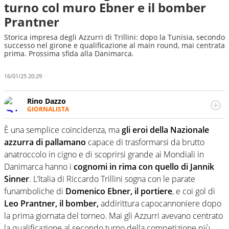
turno col muro Ebner e il bomber
Prantner
Storica impresa degli Azzurri di Trillini: dopo la Tunisia, secondo
successo nel girone e qualificazione al main round, mai centrata
prima. Prossima sfida alla Danimarca.
16/01/25 20:29
Rino Dazzo
GIORNALISTA
Se mai ci fosse modo di traslare il glossario del calcio in
una nicchia di esperti, lui ne farebbe parte. Non si perde
È una semplice coincidenza, ma
gli eroi della Nazionale
una svista arbitrale né gli umori social del mondo delle
azzurra di pallamano
capace di trasformarsi da brutto
curve
anatroccolo in cigno e di scoprirsi grande ai Mondiali in
Danimarca hanno i
cognomi in rima con quello di Jannik
Sinner
. L’Italia di Riccardo Trillini sogna con le parate
funamboliche di
Domenico Ebner, il portiere
, e coi gol di
Leo Prantner, il bomber,
addirittura capocannoniere dopo
la prima giornata del torneo. Mai gli Azzurri avevano centrato
la qualificazione al secondo turno della competizione più