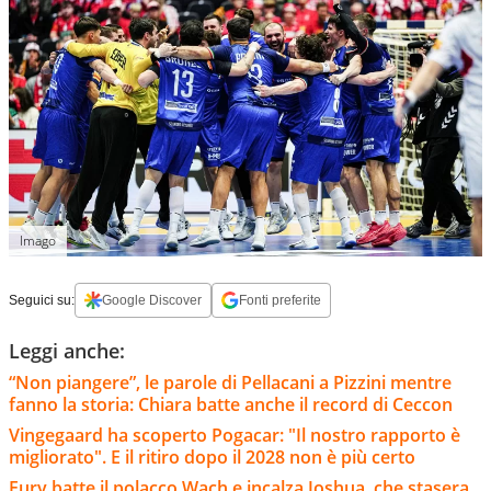
Imago
Seguici su:
Google Discover
Fonti preferite
Leggi anche:
“Non piangere”, le parole di Pellacani a Pizzini mentre
fanno la storia: Chiara batte anche il record di Ceccon
Vingegaard ha scoperto Pogacar: "Il nostro rapporto è
migliorato". E il ritiro dopo il 2028 non è più certo
Fury batte il polacco Wach e incalza Joshua, che stasera