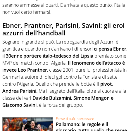
saranno ammesse ai quarti. E arrivata a questo punto, l’Italia
non vuol certo fermarsi.
Ebner, Prantner, Parisini, Savini: gli eroi
azzurri dell’handball
Sognare in grande si può. La retroguardia degli Azzurri è
granitica e quando non c’arrivano i difensori
ci pensa Ebner,
il 30enne portiere italo-tedesco del Lipsia
premiato come
MVP del match contro l’Algeria.
Il fenomeno dell’attacco è
invece Leo Prantner
, classe 2001, pure lui professionista in
Germania, autore di dieci gol contro la Tunisia e di sette
contro l’Algeria. Quello che prende le botte è il
pivot,
Andrea Parisini.
Ma il segreto dell’Italia, oltre al cuore e alla
classe dei vari
Davide Bulzamini, Simone Mengon e
Giacomo Savini,
è la forza del gruppo.
Forse ti può interessare
Pallamano: le regole e il
glossario, tutto quello che serve