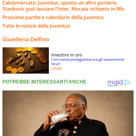
Calciomercato: Juventus, spunta un altro portiere,
Stankovic può lasciare l'Inter, Morata richiesto in Mls
Prossime partite e calendario della Juventus
Tutte le notizie della Juventus
Gioielleria Delfino
Investire in oro
L’oro torna protagonista tra gli investimenti
sicuri
LEGGI