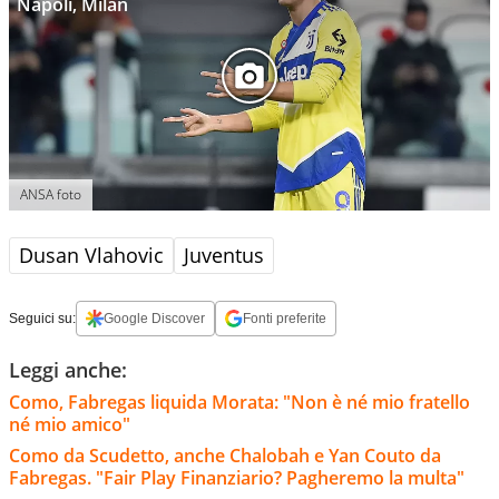
Napoli, Milan
ANSA foto
Dusan Vlahovic
Juventus
Seguici su:
Google Discover
Fonti preferite
Leggi anche:
Como, Fabregas liquida Morata: "Non è né mio fratello
né mio amico"
Como da Scudetto, anche Chalobah e Yan Couto da
Fabregas. "Fair Play Finanziario? Pagheremo la multa"