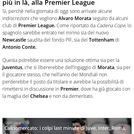
più in là, alla Premier League
Si, perchè nella giornata di oggi sono arrivate alcune
indiscrezioni che vogliono
Alvaro Morata
seguito da alcuni
club di
Premier League.
Come riportato da
Cadena Cope
, lo
spagnolo sarebbe entrato nel mirino sia del nuovo
Newcastle
saudita del fondo PIF, sia del
Tottenham
di
Antonio Conte.
Questa potrebbe essere una soluzione ottima sia per la
Juventus
, che si libererebbe dell’ingaggio di
Morata
, sia per
il giocatore stesso, che nell’anno dei Mondiali non
perderebbe il posto da titolare e avrebbe la possibilità di
rimettersi in discussione in
Premier
, dove ha già giocato con
la maglia del
Chelsea
e non da demeritato.
Calciomercato: i colpi last minute di Juve, Inter, Roma,