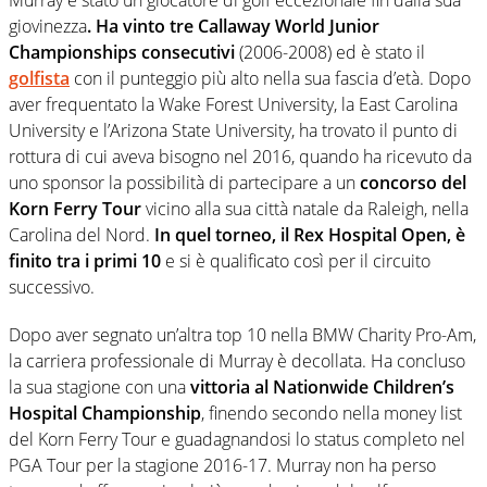
Murray è stato un giocatore di golf eccezionale fin dalla sua
giovinezza
. Ha vinto tre Callaway World Junior
Championships consecutivi
(2006-2008) ed è stato il
golfista
con il punteggio più alto nella sua fascia d’età. Dopo
aver frequentato la Wake Forest University, la East Carolina
University e l’Arizona State University, ha trovato il punto di
rottura di cui aveva bisogno nel 2016, quando ha ricevuto da
uno sponsor la possibilità di partecipare a un
concorso del
Korn Ferry Tour
vicino alla sua città natale da Raleigh, nella
Carolina del Nord.
In quel torneo, il Rex Hospital Open, è
finito tra i primi 10
e si è qualificato così per il circuito
successivo.
Dopo aver segnato un’altra top 10 nella BMW Charity Pro-Am,
la carriera professionale di Murray è decollata. Ha concluso
la sua stagione con una
vittoria al Nationwide Children’s
Hospital Championship
, finendo secondo nella money list
del Korn Ferry Tour e guadagnandosi lo status completo nel
PGA Tour per la stagione 2016-17. Murray non ha perso