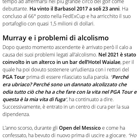
tempo ad affermarsi nel più grande circo del golf come
debuttante.
Ha vinto il Barbasol 2017 a soli 23 anni
. Ha
concluso al 66° posto nella FedExCup e ha arricchito il suo
portafoglio con quasi 1,5 milioni di dollari.
Murray e i problemi di alcolismo
Dopo questo momento ascendente è arrivato però il calo a
causa dei suoi problemi legati all’alcolismo.
Nel 2021
è stato
coinvolto in un alterco in un bar dell’Hotel Waialae
, per il
quale ha poi dovuto sostenere un’udienza con i rettori del
PGA Tour
prima di essere rilasciato sulla parola.
“
Perché
era ubriaco? Perché sono un dannato alcolizzato che
odia tutto ciò che ha a che fare con la vita nel PGA Tour e
questa è la mia vita di fuga
“
, ha continuato a dire.
Successivamente, è entrato in un centro di cura per la sua
dipendenza.
L’anno scorso, durante gli
Open del Messico
e come ha
confessato, ha bevuto di nuovo prima di uscire a giocare.
“Ho