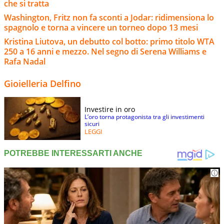
che si tratta
Washington, Fritz non fa sconti a Jodar: ridimensiona lo
spagnolo e torna a vincere un torneo dopo 13 mesi
Kristina Liutova, un debutto col botto: primo titolo WTA
250 a 16 anni e mezzo. Nel segno di Serena Williams e
Rafa Nadal
Gioielleria Delfino
Investire in oro
L’oro torna protagonista tra gli investimenti
sicuri
LEGGI