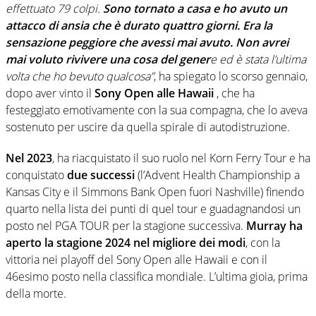
effettuato 79 colpi.
Sono tornato a casa e ho avuto un
attacco di ansia che è durato quattro giorni. Era la
sensazione peggiore che avessi mai avuto. Non avrei
mai voluto rivivere una cosa del gener
e ed è stata l’ultima
volta che ho bevuto qualcosa”
, ha spiegato lo scorso gennaio,
dopo aver vinto il
Sony Open alle Hawaii
, che ha
festeggiato emotivamente con la sua compagna, che lo aveva
sostenuto per uscire da quella spirale di autodistruzione.
Nel 2023
, ha riacquistato il suo ruolo nel Korn Ferry Tour e ha
conquistato
due successi
(l’Advent Health Championship a
Kansas City e il Simmons Bank Open fuori Nashville) finendo
quarto nella lista dei punti di quel tour e guadagnandosi un
posto nel PGA TOUR per la stagione successiva.
Murray ha
aperto la stagione 2024 nel migliore dei modi
, con la
vittoria nei playoff del Sony Open alle Hawaii e con il
46esimo posto nella classifica mondiale. L’ultima gioia, prima
della morte.