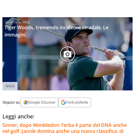
Tiger Woods, tremendo incidente stradale. Le
immagini
ANSA
Seguici su:
Google Discover
Fonti preferite
Leggi anche:
Sinner, dopo Wimbledon: l’erba è parte del DNA anche
nel golf. Jannik domina anche una nuova classifica: di