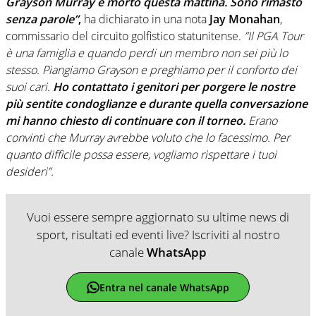
Grayson Murray è morto questa mattina. Sono rimasto
senza parole”
,
ha dichiarato in una nota
Jay
Monahan
,
commissario del circuito golfistico statunitense.
”Il PGA Tour
è una famiglia e quando perdi un membro non sei più lo
stesso. Piangiamo Grayson e preghiamo per il conforto dei
suoi cari.
Ho contattato i genitori per porgere le nostre
più sentite condoglianze e durante quella conversazione
mi hanno chiesto di continuare con il torneo.
Erano
convinti che Murray avrebbe voluto che lo facessimo. Per
quanto difficile possa essere, vogliamo rispettare i tuoi
desideri”.
Vuoi essere sempre aggiornato su ultime news di
sport, risultati ed eventi live? Iscriviti al nostro
canale
WhatsApp
Entra nel canale WhatsApp