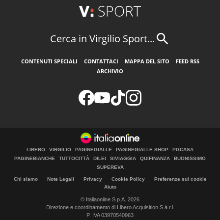
Cerca in Virgilio Sport...
CONTENUTI SPECIALI
CONTATTACI
MAPPA DEL SITO
FEED RSS
ARCHIVIO
LIBERO
VIRGILIO
PAGINEGIALLE
PAGINEGIALLE SHOP
PGCASA
PAGINEBIANCHE
TUTTOCITTÀ
DILEI
SIVIAGGIA
QUIFINANZA
BUONISSIMO
SUPEREVA
Chi siamo
Note Legali
Privacy
Cookie Policy
Preferenze sui cookie
Aiuto
© Italiaonline S.p.A. 2026
Direzione e coordinamento di Libero Acquisition S.á r.l.
P. IVA 03970540963