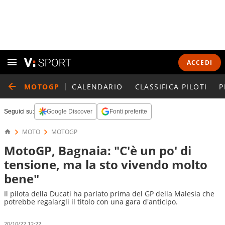
ACCEDI
MOTOGP
CALENDARIO
CLASSIFICA PILOTI
P
Seguici su:
Google Discover
Fonti preferite
MOTO
MOTOGP
MotoGP, Bagnaia: "C'è un po' di
tensione, ma la sto vivendo molto
bene"
Il pilota della Ducati ha parlato prima del GP della Malesia che
potrebbe regalargli il titolo con una gara d'anticipo.
20/10/22 12:22