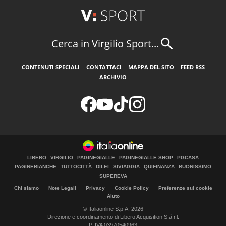
Cerca in Virgilio Sport...
CONTENUTI SPECIALI
CONTATTACI
MAPPA DEL SITO
FEED RSS
ARCHIVIO
LIBERO
VIRGILIO
PAGINEGIALLE
PAGINEGIALLE SHOP
PGCASA
PAGINEBIANCHE
TUTTOCITTÀ
DILEI
SIVIAGGIA
QUIFINANZA
BUONISSIMO
SUPEREVA
Chi siamo
Note Legali
Privacy
Cookie Policy
Preferenze sui cookie
Aiuto
© Italiaonline S.p.A. 2026
Direzione e coordinamento di Libero Acquisition S.á r.l.
P. IVA 03970540963