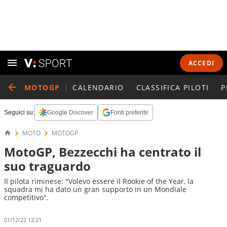
ACCEDI
MOTOGP
CALENDARIO
CLASSIFICA PILOTI
P
Seguici su:
Google Discover
Fonti preferite
MOTO
MOTOGP
MotoGP, Bezzecchi ha centrato il
suo traguardo
Il pilota riminese: "Volevo essere il Rookie of the Year, la
squadra mi ha dato un gran supporto in un Mondiale
competitivo".
01/12/22 12:21