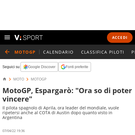
ACCEDI
MOTOGP
CALENDARIO
CLASSIFICA PILOTI
P
Seguici su:
Google Discover
Fonti preferite
MOTO
MOTOGP
MotoGP, Espargarò: "Ora so di poter
vincere"
Il pilota spagnolo di Aprila, ora leader del mondiale, vuole
ripetersi anche al COTA di Austin dopo quanto visto in
Argentina
07/04/22 19:36