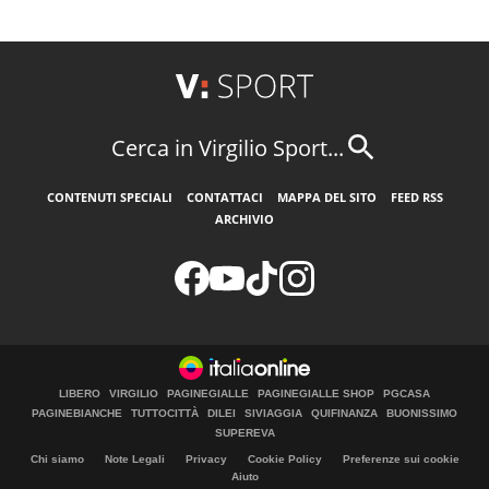
Cerca in Virgilio Sport...
CONTENUTI SPECIALI
CONTATTACI
MAPPA DEL SITO
FEED RSS
ARCHIVIO
LIBERO
VIRGILIO
PAGINEGIALLE
PAGINEGIALLE SHOP
PGCASA
PAGINEBIANCHE
TUTTOCITTÀ
DILEI
SIVIAGGIA
QUIFINANZA
BUONISSIMO
SUPEREVA
Chi siamo
Note Legali
Privacy
Cookie Policy
Preferenze sui cookie
Aiuto