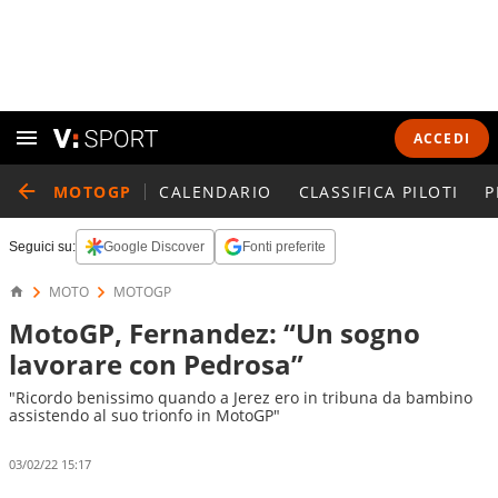
ACCEDI
MOTOGP
CALENDARIO
CLASSIFICA PILOTI
P
Seguici su:
Google Discover
Fonti preferite
MOTO
MOTOGP
MotoGP, Fernandez: “Un sogno
lavorare con Pedrosa”
"Ricordo benissimo quando a Jerez ero in tribuna da bambino
assistendo al suo trionfo in MotoGP"
03/02/22 15:17