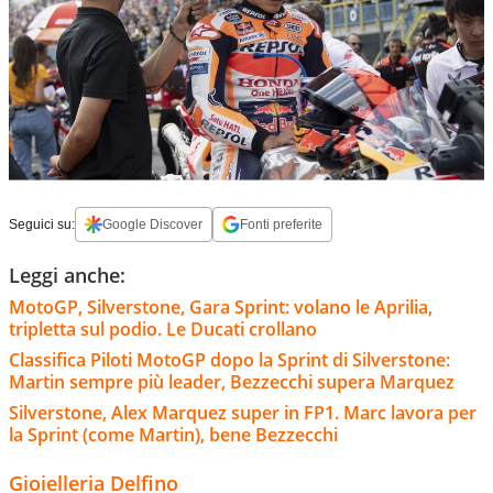
Seguici su:
Google Discover
Fonti preferite
Leggi anche:
MotoGP, Silverstone, Gara Sprint: volano le Aprilia,
tripletta sul podio. Le Ducati crollano
Classifica Piloti MotoGP dopo la Sprint di Silverstone:
Martin sempre più leader, Bezzecchi supera Marquez
Silverstone, Alex Marquez super in FP1. Marc lavora per
la Sprint (come Martin), bene Bezzecchi
Gioielleria Delfino