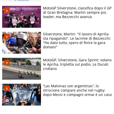
MotoGP Silverstone, classifica dopo il GP
di Gran Bretagna: Martin sempre più
leader, ma Bezzecchi avanza
Silverstone, Martin: "Il lavoro di Aprilia
sta ripagando". Le lacrime di Bezzecchi:
"Ho dato tutto, spero di finire la gara
domani"
MotoGP, Silverstone, Gara Sprint: volano
le Aprilia, tripletta sul podio. Le Ducati
crollano
“Las Malvinas son argentinas”, lo
striscione compare anche nel rugby:
dopo Messi e compagni ormai è un caso