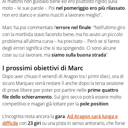
Al mattino non guidavo bene ed ero piuttosto rigido sulla
moto – le sue parole -. Poi
nel pomeriggio ero più rilassato
,
non ero stanco e siamo riusciti a lavorare meglio”.
Marc ha poi commentato l’
errore nel finale
: “Nell’ultimo giro
con la morbida stavo facendo bene, ma ho avuto un piccolo
problema all’ultima curva – ha precisato -. Però se si fanno
degli errori significa che si sta spingendo. Ci sono alcune
cose su cui lavorare, ma
siamo sulla buona strada
“.
I prossimi obiettivi di Marc
Dopo aver chiuso il venerdì di Aragon tra i primi dieci, ora di
sicuro Marquez vorrà restare lì anche dopo la terza sessione
di prove libere per poter poi partire nelle
prime quattro
file dello schieramento
. Sul giro secco potrà essere molto
competitivo e magari già lottare per la
pole position
.
L’incognita resta ancora la
gara
.
Ad Aragon sarà lunga e
difficile
con
23 giri
su una pista in senso antiorario, che forse