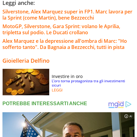
Leggi anche:
Silverstone, Alex Marquez super in FP1. Marc lavora per
la Sprint (come Martin), bene Bezzecchi
MotoGP, Silverstone, Gara Sprint: volano le Aprilia,
tripletta sul podio. Le Ducati crollano
Alex Marquez e la depressione all'ombra di Marc: "Ho
sofferto tanto". Da Bagnaia a Bezzecchi, tutti in pista
Gioielleria Delfino
Investire in oro
L’oro torna protagonista tra gli investimenti
sicuri
LEGGI