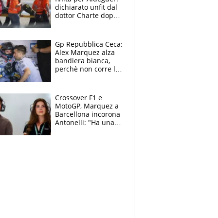
dichiarato unfit dal
dottor Charte dopo
la brutta caduta di
venerdì
Gp Repubblica Ceca:
Alex Marquez alza
bandiera bianca,
perchè non corre la
Sprint e la gara di
Brno
Crossover F1 e
MotoGP, Marquez a
Barcellona incorona
Antonelli: "Ha una
grinta diversa"