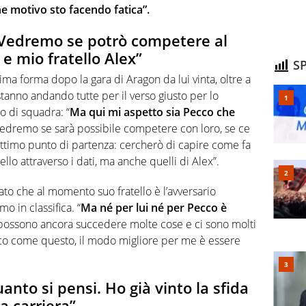
he motivo sto facendo fatica”.
“Vedremo se potrò competere al
e mio fratello Alex”
SP
ima forma dopo la gara di Aragon da lui vinta, oltre a
tanno andando tutte per il verso giusto per lo
o di squadra: “
Ma qui mi aspetto sia Pecco che
“Vedremo se sarà possibile competere con loro, se ce
n ottimo punto di partenza: cercherò di capire come fa
lo attraverso i dati, ma anche quelli di Alex”.
mato che al momento suo fratello è l’avversario
o in classifica. “
Ma né per lui né per Pecco è
 possono ancora succedere molte cose e ci sono molti
fatico come questo, il modo migliore per me è essere
uanto si pensi. Ho già vinto la sfida
a carriera”