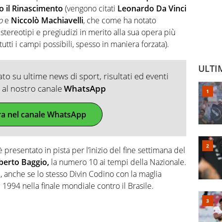
o il Rinascimento
(vengono citati
Leonardo Da Vinci
o
e
Niccolò Machiavelli
, che come ha notato
stereotipi e pregiudizi in merito alla sua opera più
tutti i campi possibili, spesso in maniera forzata).
ULTI
o su ultime news di sport, risultati ed eventi
ti al nostro canale
WhatsApp
ra nel canale WhatsApp
 presentato in pista per l’inizio del fine settimana del
berto Baggio,
la numero 10 ai tempi della Nazionale.
 anche se lo stesso Divin Codino con la maglia
l 1994 nella finale mondiale contro il Brasile.