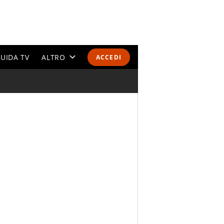
UIDA TV
ALTRO
ACCEDI
CALENDARI E CLASSIFICHE
ALTRI SPORT
MONDIALI 2026
OLIMPIADI
GOSSIP
LIFESTYLE