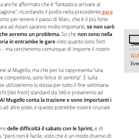
 anche affermato che è “fantastico arrivare al
agione”, ricordando il podio nella precedente
gara
simo per tenere il passo di Marc, che è il più forte
 gara ad Assen saranno molto importanti,
se non sarò
e che avremo un problema.
So che
non sono nella
oria in entrambe le gare
visto quanto sono forti
o – ma cercheremo comunque di imporre il nostro
GUI
Even
one al Mugello, ma che per lui rappresenta “una
competitivo, sono felice di sentirla”. E sulla
e utilizzeremo la stessa per tutto il fine settimana.
schi [dei freni] standard da 340 e proveremo ad
Al Mugello conta la trazione e sono importanti i
ad altre piste, e questo potrebbe essere cruciale
vere
delle difficoltà il sabato con le Sprint,
e di
, “però non è facile, visto che è un modo diverso di