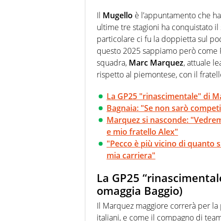
Il
Mugello
è l’appuntamento che ha
ultime tre stagioni ha conquistato i
particolare ci fu la doppietta sul po
questo 2025 sappiamo però come P
squadra,
Marc Marquez
, attuale 
rispetto al piemontese, con il fratell
La GP25 "rinascimentale" di M
Bagnaia: "Se non sarò competi
Marquez si nasconde: "Vedrem
e mio fratello Alex"
"Pecco è più vicino di quanto s
mia carriera"
La GP25 “rinascimental
omaggia Baggio)
Il Marquez maggiore correrà per la pr
italiani, e come il compagno di tea