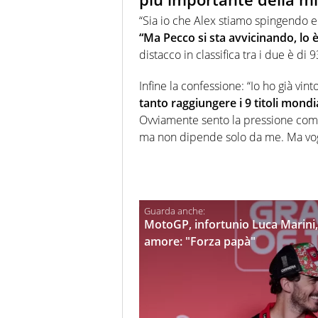
“Sia io che Alex stiamo spingendo e
“Ma Pecco si sta avvicinando, lo 
distacco in classifica tra i due è di 9
Infine la confessione: “Io ho già vin
tanto raggiungere i 9 titoli mon
Ovviamente sento la pressione come 
ma non dipende solo da me. Ma vogl
MotoGP, infortunio Luca Marini,
amore: "Forza papà"