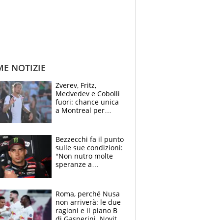
ME NOTIZIE
Zverev, Fritz,
Medvedev e Cobolli
fuori: chance unica
a Montreal per
Musetti, Jodar e
Fonseca. Sascha
attacca le palline
Bezzecchi fa il punto
sulle sue condizioni:
"Non nutro molte
speranze a
Silverstone". Ma
promette battaglia
da Aragon
Roma, perché Nusa
non arriverà: le due
ragioni e il piano B
di Gasperini. Novità