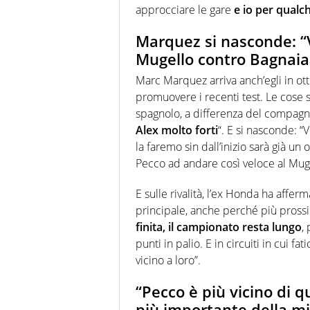
approcciare le gare
e io per qualc
Marquez si nasconde: 
Mugello contro Bagnaia 
Marc Marquez arriva anch’egli in ott
promuovere i recenti test. Le cose s
spagnolo, a differenza del compagn
Alex molto forti
“. E si nasconde: 
la faremo sin dall’inizio sarà già u
Pecco ad andare così veloce al Mugel
E sulle rivalità, l’ex Honda ha affer
principale, anche perché più prossim
finita, il campionato resta lungo
,
punti in palio. E in circuiti in cui 
vicino a loro”.
“Pecco è più vicino di q
più importante della mi