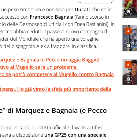
 un peso simbolico e non solo per
Ducati
, che nelle
l successo con
Francesco Bagnaia
(l’anno scorso in
dio delle Desmosedici ufficiali con Enea Bastianini). In
ecco abbia ceduto il passo al nuovo compagno di
leader del Mondiale che ha aperto una voragine
o dello spagnolo Alex a frapporsi in classifica.
arquez e Bagnaia (e Pecco omaggia Baggio)
tivo al Mugello sarà un problema"
o se potrò competere al Mugello contro Bagnaia
i pensi. Ho già vinto la sfida più importante della
e” di Marquez e Bagnaia (e Pecco
ima volta da ducatista ufficiale davanti ai tifosi
m avrà a disposizione
una GP25 con una speciale