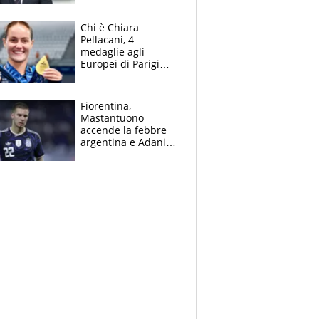
figlio Daniele
Chi è Chiara
Pellacani, 4
medaglie agli
Europei di Parigi
2026, papà
Giampaolo
giornalista, mamma
Fiorentina,
insegnante e il
Mastantuono
fratello calciatore
accende la febbre
argentina e Adani
impazzisce. Ma
Antognoni ‘rovina la
festa’ a Commisso