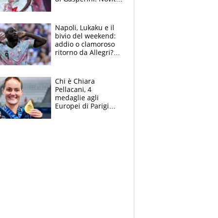
su Pellegrini e
Cacciamani
Napoli, Lukaku e il
bivio del weekend:
addio o clamoroso
ritorno da Allegri?
Gli scenari
Chi è Chiara
Pellacani, 4
medaglie agli
Europei di Parigi
2026, papà
Giampaolo
giornalista, mamma
insegnante e il
fratello calciatore