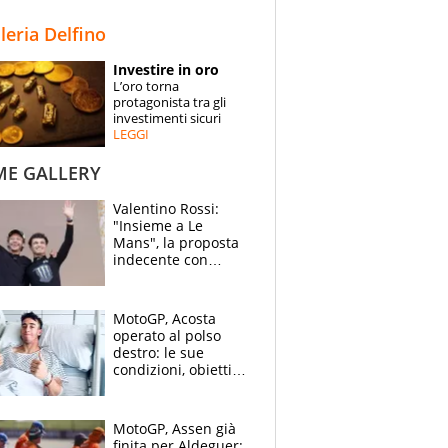
STORIE
lleria Delfino
SPECIALI
Investire in oro
L’oro torna
ESPERTI
protagonista tra gli
investimenti sicuri
LEGGI
CONTATTI
ME GALLERY
Valentino Rossi:
"Insieme a Le
Mans", la proposta
indecente con
Lando Norris al
Festival di
Goodwood
MotoGP, Acosta
operato al polso
destro: le sue
condizioni, obiettivo
Sachsenring
MotoGP, Assen già
finita per Aldeguer: