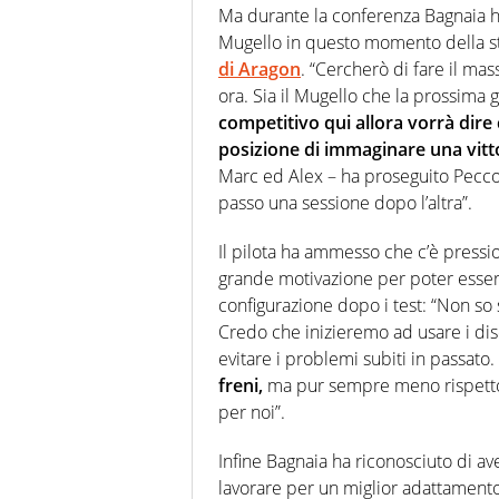
Ma durante la conferenza Bagnaia ha
Mugello in questo momento della st
di Aragon
. “Cercherò di fare il mas
ora. Sia il Mugello che la prossima
competitivo qui allora vorrà dir
posizione di immaginare una vitt
Marc ed Alex – ha proseguito Pecc
passo una sessione dopo l’altra”.
Il pilota ha ammesso che c’è pressi
grande motivazione per poter essere 
configurazione dopo i test: “Non so s
Credo che inizieremo ad usare i di
evitare i problemi subiti in passato.
freni,
ma pur sempre meno rispetto 
per noi”.
Infine Bagnaia ha riconosciuto di a
lavorare per un miglior adattamento