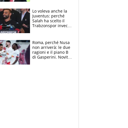
succede?
Lo voleva anche la
Juventus: perché
Salah ha scelto il
Trabzonspor invece
di un top club
Roma, perché Nusa
non arriverà: le due
ragioni e il piano B
di Gasperini. Novità
su Pellegrini e
Cacciamani