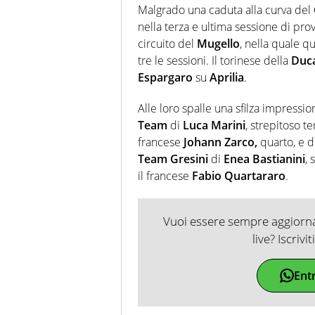
Malgrado una caduta alla curva del
nella terza e ultima sessione di pro
circuito del
Mugello
, nella quale qu
tre le sessioni. Il torinese della
Duca
Espargaro
su
Aprilia
.
Alle loro spalle una sfilza impressi
Team
di
Luca Marini
, strepitoso te
francese
Johann Zarco,
quarto, e 
Team Gresini
di
Enea Bastianini
,
il francese
Fabio Quartararo
.
Vuoi essere sempre aggiornat
live? Iscrivi
Ent