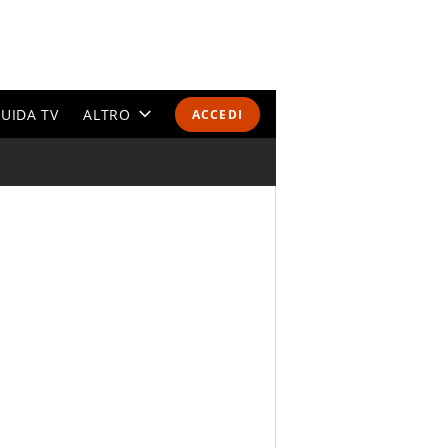
UIDA TV
ALTRO
ACCEDI
CALENDARI E CLASSIFICHE
ALTRI SPORT
MONDIALI 2026
OLIMPIADI
GOSSIP
LIFESTYLE