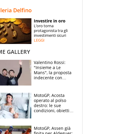
STORIE
lleria Delfino
SPECIALI
Investire in oro
L’oro torna
ESPERTI
protagonista tra gli
investimenti sicuri
LEGGI
CONTATTI
ME GALLERY
Valentino Rossi:
"Insieme a Le
Mans", la proposta
indecente con
Lando Norris al
Festival di
Goodwood
MotoGP, Acosta
operato al polso
destro: le sue
condizioni, obiettivo
Sachsenring
MotoGP, Assen già
finita per Aldeguer: