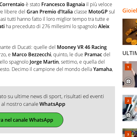
Correntaio
è stato
Francesco Bagnaia
il più veloce
Gioie
ve libere del
Gran Premio d’Italia
classe
MotoGP
sul
asi tutti hanno fatto il loro miglior tempo tra tutte e
ti
ha preceduto di 276 millesimi lo spagnolo
Aleix
onante di Ducati: quelle del
Mooney VR 46 Racing
ULTI
rzo, e
Marco Bezzecchi
, quinto, le due
Pramac
del
dello spagnolo
Jorge Martin
, settimo, e quella del
 sesto. Decimo il campione del mondo della
Yamaha
,
o su ultime news di sport, risultati ed eventi
ti al nostro canale
WhatsApp
ra nel canale WhatsApp