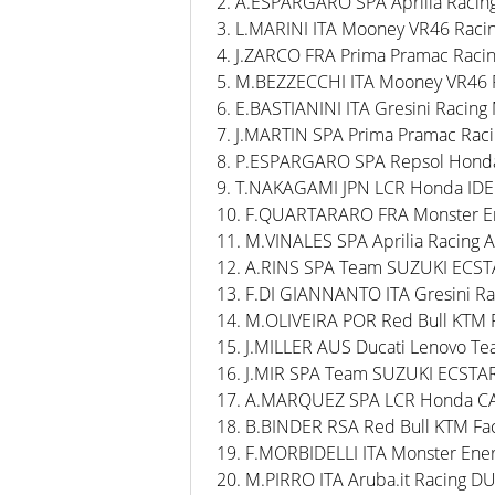
2. A.ESPARGARO SPA Aprilia Racin
3. L.MARINI ITA Mooney VR46 Rac
4. J.ZARCO FRA Prima Pramac Raci
5. M.BEZZECCHI ITA Mooney VR46 
6. E.BASTIANINI ITA Gresini Raci
7. J.MARTIN SPA Prima Pramac Rac
8. P.ESPARGARO SPA Repsol Hon
9. T.NAKAGAMI JPN LCR Honda I
10. F.QUARTARARO FRA Monster 
11. M.VINALES SPA Aprilia Racing 
12. A.RINS SPA Team SUZUKI ECS
13. F.DI GIANNANTO ITA Gresini 
14. M.OLIVEIRA POR Red Bull KTM 
15. J.MILLER AUS Ducati Lenovo T
16. J.MIR SPA Team SUZUKI ECSTA
17. A.MARQUEZ SPA LCR Honda 
18. B.BINDER RSA Red Bull KTM Fa
19. F.MORBIDELLI ITA Monster E
20. M.PIRRO ITA Aruba.it Racing D