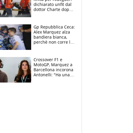
dichiarato unfit dal
dottor Charte dopo
la brutta caduta di
venerdì
Gp Repubblica Ceca:
Alex Marquez alza
bandiera bianca,
perchè non corre la
Sprint e la gara di
Brno
Crossover F1 e
MotoGP, Marquez a
Barcellona incorona
Antonelli: "Ha una
grinta diversa"