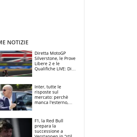
ME NOTIZIE
Diretta MotoGP
Silverstone, le Prove
Libere 2 e le
Qualifiche LIVE: Di
Giannantonio
risponde a
Bezzecchi
Inter, tutte le
risposte sul
mercato: perchè
manca l'esterno,
perchè Romero è
sfumato, quale è il
vero obiettivo di
F1, la Red Bull
Marotta
prepara la
successione a
Verstappen in “stile