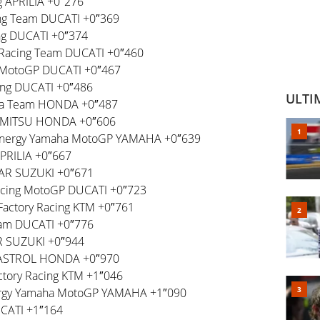
g APRILIA +0″276
ing Team DUCATI +0″369
ng DUCATI +0″374
Racing Team DUCATI +0″460
ng MotoGP DUCATI +0″467
ing DUCATI +0″486
ULTI
da Team HONDA +0″487
DEMITSU HONDA +0″606
Energy Yamaha MotoGP YAMAHA +0″639
APRILIA +0″667
TAR SUZUKI +0″671
Racing MotoGP DUCATI +0″723
Factory Racing KTM +0″761
eam DUCATI +0″776
R SUZUKI +0″944
CASTROL HONDA +0″970
ctory Racing KTM +1″046
nergy Yamaha MotoGP YAMAHA +1″090
UCATI +1″164