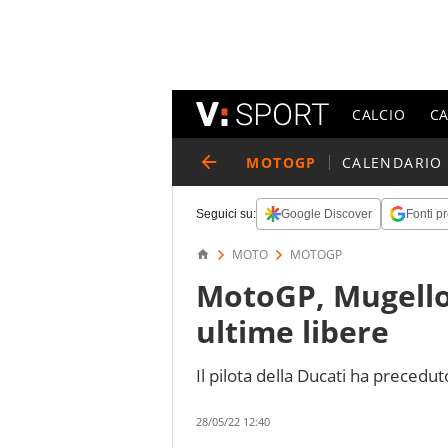
CALCIO
C
MOTOGP
CALENDARIO
Seguici su:
Google Discover
Fonti pr
MOTO
MOTOGP
MotoGP, Mugello
ultime libere
Il pilota della Ducati ha preceduto
28/05/22 12:40