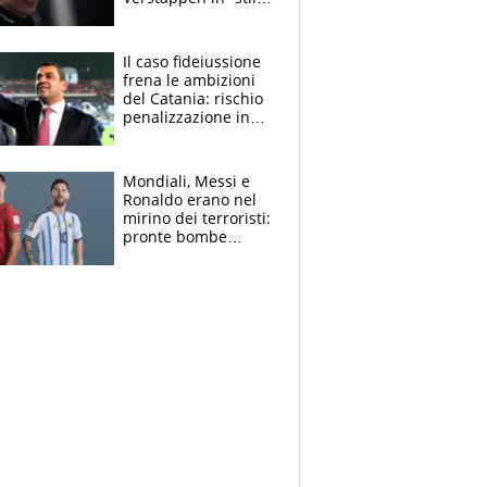
Antonelli”. Colapinto
derubato, che
attacco all’Italia
Il caso fideiussione
frena le ambizioni
del Catania: rischio
penalizzazione in
classifica, cosa
succede?
Mondiali, Messi e
Ronaldo erano nel
mirino dei terroristi:
pronte bombe
contro la Pulce