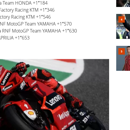
a Team HONDA +1″184
actory Racing KTM +1″346
tory Racing KTM +1″546
 RNF MotoGP Team YAMAHA +1″570
ha RNF MotoGP Team YAMAHA +1″630
APRILIA +1″653