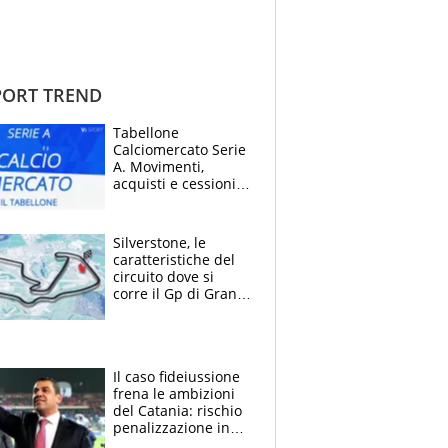
ORT TREND
Tabellone
Calciomercato Serie
A. Movimenti,
acquisti e cessioni:
estate 2026-27
Silverstone, le
caratteristiche del
circuito dove si
corre il Gp di Gran
Bretagna del
Motomondiale
Il caso fideiussione
frena le ambizioni
del Catania: rischio
penalizzazione in
classifica, cosa