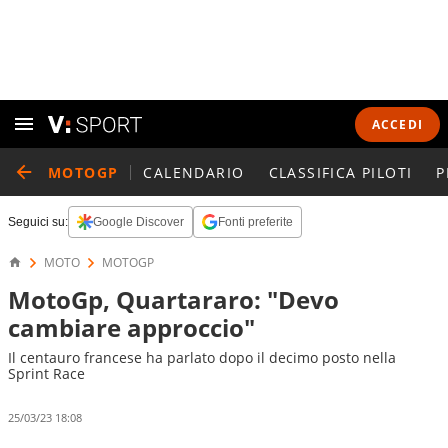
ACCEDI
MOTOGP
CALENDARIO
CLASSIFICA PILOTI
P
Seguici su:
Google Discover
Fonti preferite
MOTO
MOTOGP
MotoGp, Quartararo: "Devo
cambiare approccio"
Il centauro francese ha parlato dopo il decimo posto nella
Sprint Race
25/03/23 18:08