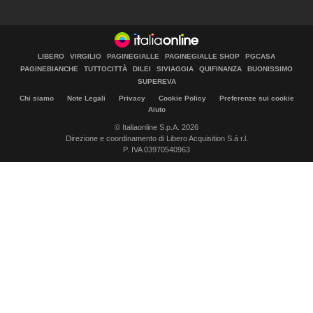
LIBERO
VIRGILIO
PAGINEGIALLE
PAGINEGIALLE SHOP
PGCASA
PAGINEBIANCHE
TUTTOCITTÀ
DILEI
SIVIAGGIA
QUIFINANZA
BUONISSIMO
SUPEREVA
Chi siamo
Note Legali
Privacy
Cookie Policy
Preferenze sui cookie
Aiuto
© Italiaonline S.p.A. 2026
Direzione e coordinamento di Libero Acquisition S.á r.l.
P. IVA 03970540963