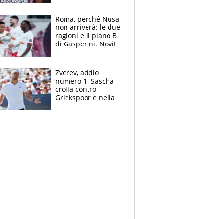
Roma, perché Nusa
non arriverà: le due
ragioni e il piano B
di Gasperini. Novità
su Pellegrini e
Cacciamani
Zverev, addio
numero 1: Sascha
crolla contro
Griekspoor e nella
sfida a due con
Sinner si conferma
terzo. Quanti malori
a Montreal