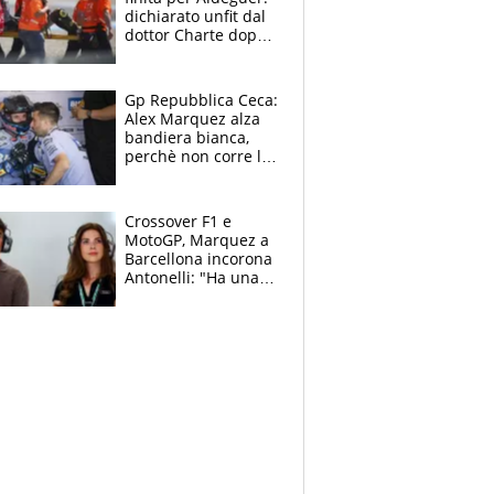
dichiarato unfit dal
dottor Charte dopo
la brutta caduta di
venerdì
Gp Repubblica Ceca:
Alex Marquez alza
bandiera bianca,
perchè non corre la
Sprint e la gara di
Brno
Crossover F1 e
MotoGP, Marquez a
Barcellona incorona
Antonelli: "Ha una
grinta diversa"