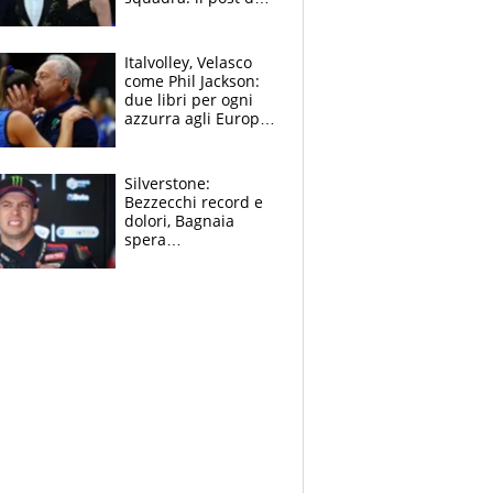
figlio di Amadeus e
Sanremo sullo
sfondo
Italvolley, Velasco
come Phil Jackson:
due libri per ogni
azzurra agli Europei.
Quello per Sylla è
“geniale”
Silverstone:
Bezzecchi record e
dolori, Bagnaia
spera
nell'antidolorifico,
Marquez si tira fuori
e vota Aprilia