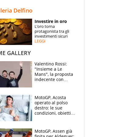
STORIE
lleria Delfino
SPECIALI
Investire in oro
L’oro torna
ESPERTI
protagonista tra gli
investimenti sicuri
LEGGI
CONTATTI
ME GALLERY
Valentino Rossi:
"Insieme a Le
Mans", la proposta
indecente con
Lando Norris al
Festival di
Goodwood
MotoGP, Acosta
operato al polso
destro: le sue
condizioni, obiettivo
Sachsenring
MotoGP, Assen già
finita per Aldeguer: