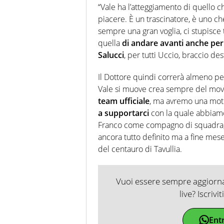
“Vale ha l’atteggiamento di quello 
piacere. È un trascinatore, è uno che
sempre una gran voglia, ci stupisce
quella
di andare avanti anche per 
Salucci
, per tutti Uccio, braccio des
Il Dottore quindi correrà almeno pe
Vale si muove crea sempre del movim
team ufficiale
, ma avremo una moto
a supportarci
con la quale abbiam
Franco come compagno di squadra,
ancora tutto definito ma a fine mes
del centauro di Tavullia.
Vuoi essere sempre aggiornat
live? Iscrivi
Ent