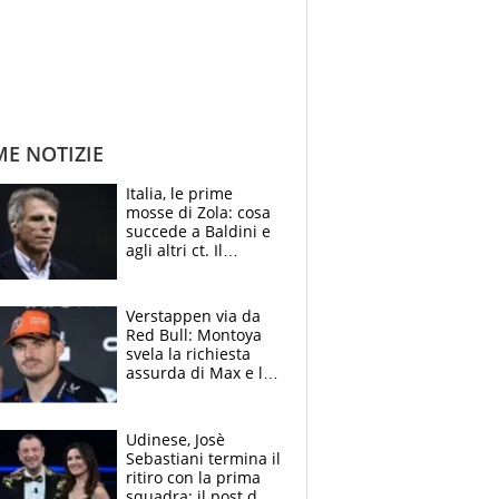
ME NOTIZIE
Italia, le prime
mosse di Zola: cosa
succede a Baldini e
agli altri ct. Il
Borussia tenta un
altro sgarbo agli
azzurri
Verstappen via da
Red Bull: Montoya
svela la richiesta
assurda di Max e lo
avverte: “Sicuro
Mercedes e
McLaren siano
Udinese, Josè
meglio?”
Sebastiani termina il
ritiro con la prima
squadra: il post del