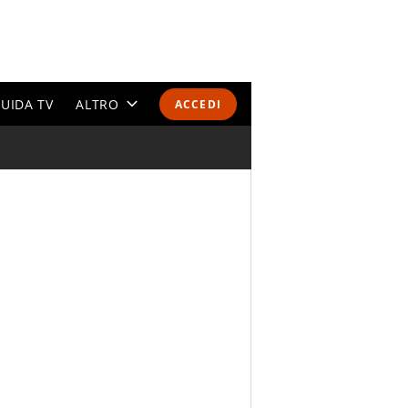
UIDA TV
ALTRO
ACCEDI
CALENDARI E CLASSIFICHE
ALTRI SPORT
MONDIALI 2026
OLIMPIADI
GOSSIP
LIFESTYLE