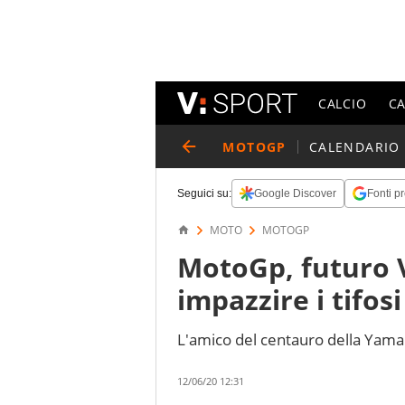
CALCIO
C
MOTOGP
CALENDARIO
Seguici su:
Google Discover
Fonti pr
MOTO
MOTOGP
MotoGp, futuro V
impazzire i tifosi
L'amico del centauro della Yama
12/06/20 12:31