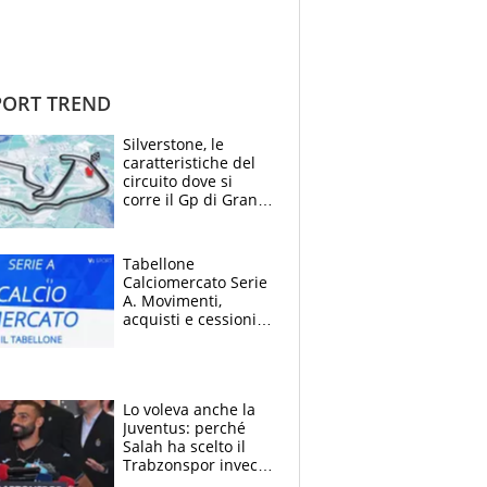
ORT TREND
Silverstone, le
caratteristiche del
circuito dove si
corre il Gp di Gran
Bretagna del
Motomondiale
Tabellone
Calciomercato Serie
A. Movimenti,
acquisti e cessioni:
estate 2026-27
Lo voleva anche la
Juventus: perché
Salah ha scelto il
Trabzonspor invece
di un top club