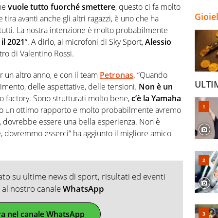
che
vuole tutto fuorché smettere
, questo ci fa molto
Gioie
 tira avanti anche gli altri ragazzi, è uno che ha
 tutti. La nostra intenzione è molto probabilmente
il 2021
“. A dirlo, ai microfoni di Sky Sport,
Alessio
tro di Valentino Rossi.
r un altro anno, e con il team
Petronas
. “Quando
ULTI
ento, delle aspettative, delle tensioni.
Non è un
 factory. Sono strutturati molto bene,
c’è la Yamaha
o un ottimo rapporto e molto probabilmente avremo
 dovrebbe essere una bella esperienza. Non è
e, dovremmo esserci“ ha aggiunto il migliore amico
o su ultime news di sport, risultati ed eventi
ti al nostro canale
WhatsApp
ra nel canale WhatsApp