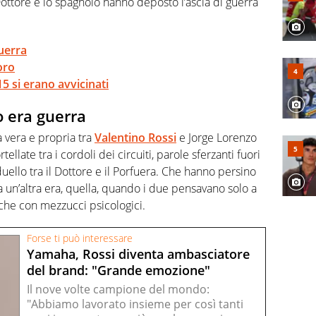
Dottore e lo spagnolo hanno deposto l’ascia di guerra
uerra
oro
15 si erano avvicinati
o era guerra
 vera e propria tra
Valentino Rossi
e Jorge Lorenzo
llate tra i cordoli dei circuiti, parole sferzanti fuori
 duello tra il Dottore e il Porfuera. Che hanno persino
a un’altra era, quella, quando i due pensavano solo a
anche con mezzucci psicologici.
Forse ti può interessare
Yamaha, Rossi diventa ambasciatore
del brand: "Grande emozione"
Il nove volte campione del mondo:
"Abbiamo lavorato insieme per così tanti