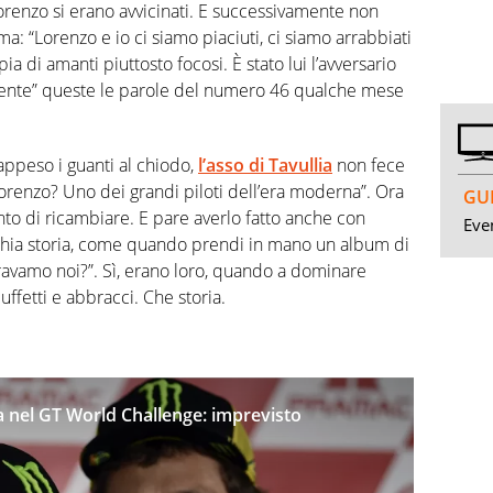
 Lorenzo si erano avvicinati. E successivamente non
a: “Lorenzo e io ci siamo piaciuti, ci siamo arrabbiati
ia di amanti piuttosto focosi. È stato lui l’avversario
mente” queste le parole del numero 46 qualche mese
ppeso i guanti al chiodo,
l’asso di Tavullia
non fece
renzo? Uno dei grandi piloti dell’era moderna”. Ora
GUI
nto di ricambiare. E pare averlo fatto anche con
Even
cchia storia, come quando prendi in mano un album di
 eravamo noi?”. Sì, erano loro, quando a dominare
ffetti e abbracci. Che storia.
ra nel GT World Challenge: imprevisto