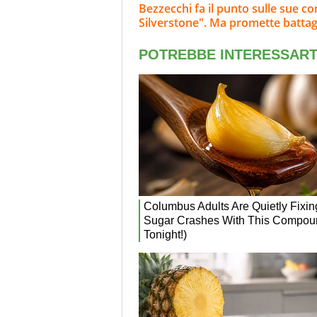
Bezzecchi fa il punto sulle sue c
Silverstone". Ma promette battag