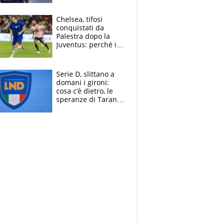
Antognoni ‘rovina la
festa’ a Commisso
Chelsea, tifosi
conquistati da
Palestra dopo la
Juventus: perché i
fan dei Blues sono
pazzi dell’azzurro
Serie D, slittano a
domani i gironi:
cosa c’è dietro, le
speranze di Taranto
e Messina, chi può
essere ripescato