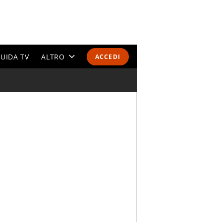
UIDA TV
ALTRO
ACCEDI
CALENDARI E CLASSIFICHE
ALTRI SPORT
MONDIALI 2026
OLIMPIADI
GOSSIP
LIFESTYLE