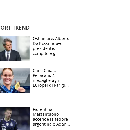
ORT TREND
Ostiamare, Alberto
De Rossi nuovo
presidente: il
compito e gli
obiettivi ricevuti dal
figlio Daniele
Chi è Chiara
Pellacani, 4
medaglie agli
Europei di Parigi
2026, papà
Giampaolo
giornalista, mamma
insegnante e il
Fiorentina,
fratello calciatore
Mastantuono
accende la febbre
argentina e Adani
impazzisce. Ma