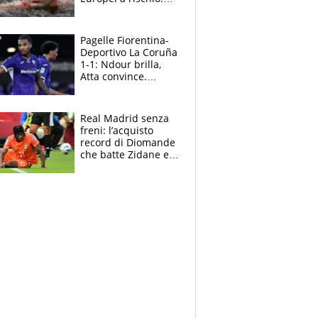
allenamenti fermi,
cosa succede
adesso
Pagelle Fiorentina-
Deportivo La Coruña
1-1: Ndour brilla,
Atta convince.
Pongracic rovina
tutto nel finale
Real Madrid senza
freni: l’acquisto
record di Diomande
che batte Zidane e
Ronaldo. Vinicius
rinnova: le cifre