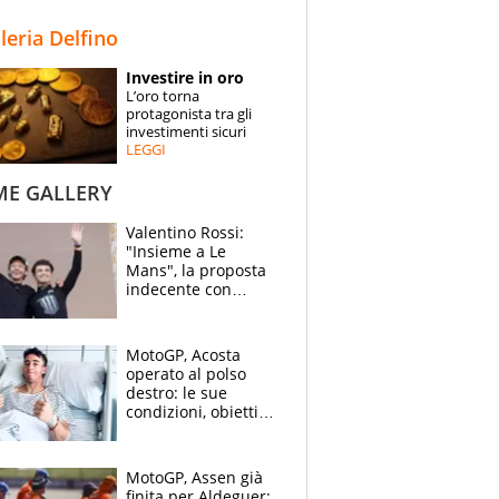
STORIE
lleria Delfino
SPECIALI
Investire in oro
L’oro torna
ESPERTI
protagonista tra gli
investimenti sicuri
LEGGI
CONTATTI
ME GALLERY
Valentino Rossi:
"Insieme a Le
Mans", la proposta
indecente con
Lando Norris al
Festival di
Goodwood
MotoGP, Acosta
operato al polso
destro: le sue
condizioni, obiettivo
Sachsenring
MotoGP, Assen già
finita per Aldeguer: