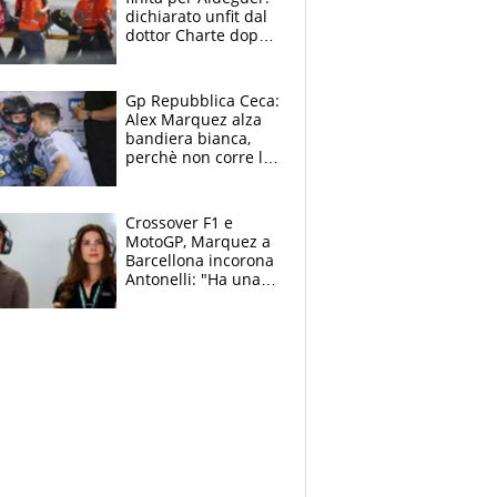
dichiarato unfit dal
dottor Charte dopo
la brutta caduta di
venerdì
Gp Repubblica Ceca:
Alex Marquez alza
bandiera bianca,
perchè non corre la
Sprint e la gara di
Brno
Crossover F1 e
MotoGP, Marquez a
Barcellona incorona
Antonelli: "Ha una
grinta diversa"