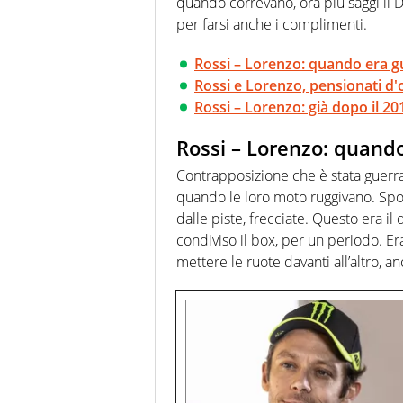
quando correvano, ora più saggi il 
per farsi anche i complimenti.
Rossi – Lorenzo: quando era g
Rossi e Lorenzo, pensionati d'
Rossi – Lorenzo: già dopo il 20
Rossi – Lorenzo: quand
Contrapposizione che è stata guerra
quando le loro moto ruggivano. Sporte
dalle piste, frecciate. Questo era il
condiviso il box, per un periodo. Er
mettere le ruote davanti all’altro, 