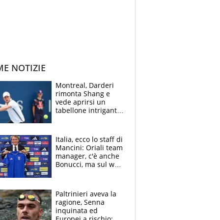
ME NOTIZIE
Montreal, Darderi
rimonta Shang e
vede aprirsi un
tabellone intrigante:
"Penso solo a
Borges, ma sono
felice del mio livello"
Italia, ecco lo staff di
Mancini: Oriali team
manager, c'è anche
Bonucci, ma sul web
infuria la polemica
Paltrinieri aveva la
ragione, Senna
inquinata ed
Europei a rischio: