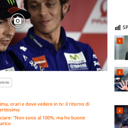
SP
eferite
a, orari e dove vedere in tv: il ritorno di
ertissimo
inciare: "Non sono al 100%, ma ho buone
carico