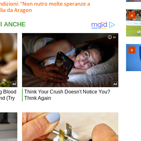
ondizioni: "Non nutro molte speranze a
lia da Aragon