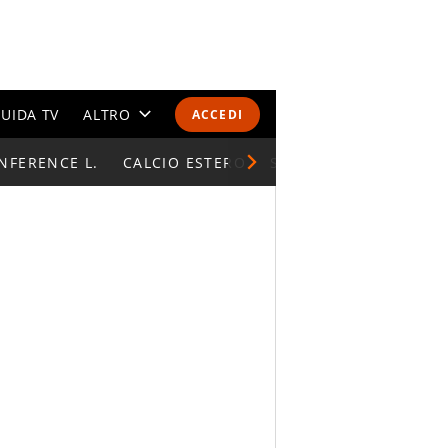
UIDA TV
ALTRO
ACCEDI
NFERENCE L.
CALENDARI E CLASSIFICHE
CALCIO ESTERO
SUPERCOPPA ITALIAN
ALTRI SPORT
MONDIALI 2026
OLIMPIADI
GOSSIP
LIFESTYLE