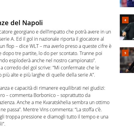
nze del Napoli
ocatore georgiano e dell’impatto che potrà avere in un
rie A. Ed il gol in nazionale riporta il giocatore al
 un flop – dice WLT – ma averlo preso a queste cifre è
te dopo tre partite, lo do per scontato. Tranne poi
uando esploderà anche nel nostro campionato”.
d a corredo del gol scrive: “Mi confermate che le
più alte e più larghe di quelle della serie A”.
eranza e capacità di rimanere equilibrati nei giudizi:
tero – commenta Borbonico – soprattutto da
azienza. Anche a me Kvaratskhelia sembra un ottimo
 ne passa”. Mentre Vins commenta: “La stoffa c’è.
gli troppa pressione e diamogli tutto il tempo e una
i”.