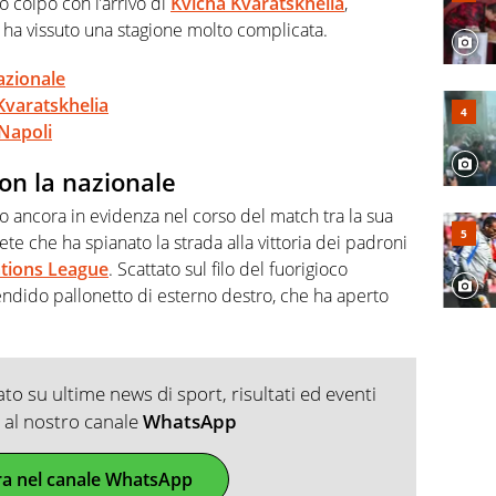
 colpo con l’arrivo di
Kvicha Kvaratskhelia
,
 ha vissuto una stagione molto complicata.
azionale
 Kvaratskhelia
 Napoli
con la nazionale
o ancora in evidenza nel corso del match tra la sua
ete che ha spianato la strada alla vittoria dei padroni
tions League
. Scattato sul filo del fuorigioco
endido pallonetto di esterno destro, che ha aperto
o su ultime news di sport, risultati ed eventi
ti al nostro canale
WhatsApp
ra nel canale WhatsApp