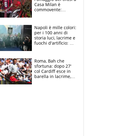
Casa Milan è
commovente:
maglie, bandiere,
sciarpe, lacrime e
bigliettini
Napoli è mille colori:
per i 100 anni di
storia luci, lacrime e
fuochi d'artificio: De
Laurentiis salta al
coro anti-Juve
Roma, Bah che
sfortuna: dopo 27'
col Cardiff esce in
barella in lacrime,
Dybala rigore da
schiaffi, i giallorossi
prendono 3 gol in
45'