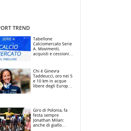
ORT TREND
Tabellone
Calciomercato Serie
A. Movimenti,
acquisti e cessioni:
estate 2026-27
Chi è Ginevra
Taddeucci, oro nei 5
e 10 km in acque
libere degli Europei
di Parigi 2026 che
ha dedicato la
medaglia al
fidanzato
Giro di Polonia, fa
festa sempre
Jonathan Milan:
anche di giallo
vestito, il friulano