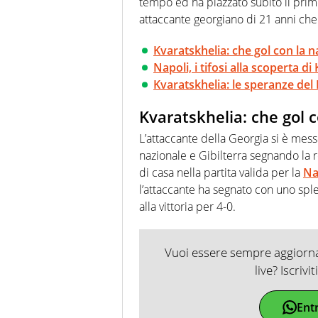
tempo ed ha piazzato subito il primo
attaccante georgiano di 21 anni che
Kvaratskhelia: che gol con la n
Napoli, i tifosi alla scoperta di
Kvaratskhelia: le speranze del
Kvaratskhelia: che gol 
L’attaccante della Georgia si è mess
nazionale e Gibilterra segnando la r
di casa nella partita valida per la
Na
l’attaccante ha segnato con uno spl
alla vittoria per 4-0.
Vuoi essere sempre aggiornat
live? Iscrivi
Ent