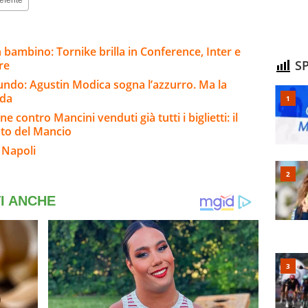
eferite
n bambino: Tornike brilla in Conference, Inter e
SP
re
iundo: Agustin Modica sogna l’azzurro. Ma la
rda
ne contro Mancini venduti già tutti i biglietti: il
oto del Mancio
 Napoli