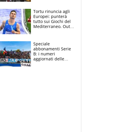
non ha rivali (bene
Malucelli, terzo)
Tortu rinuncia agli
Europei: punterà
tutto sui Giochi del
Mediterraneo. Out
anche Zenoni e
Simonelli. Tamberi
in dubbio
Speciale
abbonamenti Serie
B: i numeri
aggiornati delle
venti squadre
cadette