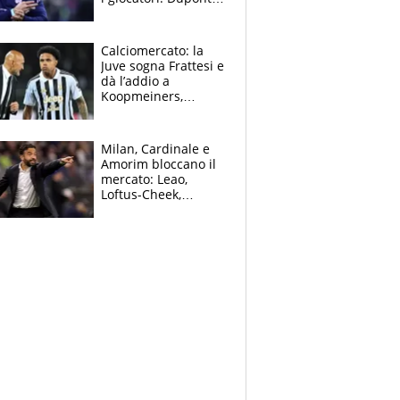
(il più pagato al
mondo) guadagna
solo 1,4 milioni
Calciomercato: la
all'anno
Juve sogna Frattesi e
dà l’addio a
Koopmeiners,
Romero si allontana
dall’Inter, Fiorentina
scatenata
Milan, Cardinale e
Amorim bloccano il
mercato: Leao,
Loftus-Cheek,
Estupinian e
Gimenez in bilico,
Soulè e Osorio nel
mirino