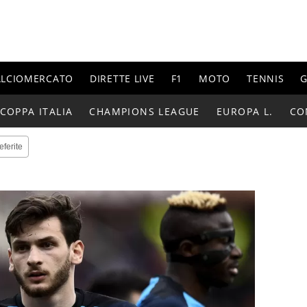
ALCIOMERCATO
DIRETTE LIVE
F1
MOTO
TENNIS
G
COPPA ITALIA
CHAMPIONS LEAGUE
EUROPA L.
CO
eferite