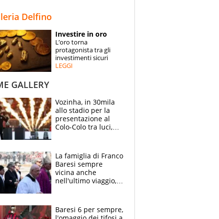
STORIE
lleria Delfino
SPECIALI
Investire in oro
L’oro torna
ESPERTI
protagonista tra gli
investimenti sicuri
LEGGI
CONTATTI
ME GALLERY
Vozinha, in 30mila
allo stadio per la
presentazione al
Colo-Colo tra luci,
spettacolo, elicotteri
e paracadutisti
La famiglia di Franco
Baresi sempre
vicina anche
nell'ultimo viaggio,
la moglie Maura, i
figli e i suoi cari
circondati
Baresi 6 per sempre,
dall'affetto dei tifosi
l'omaggio dei tifosi a