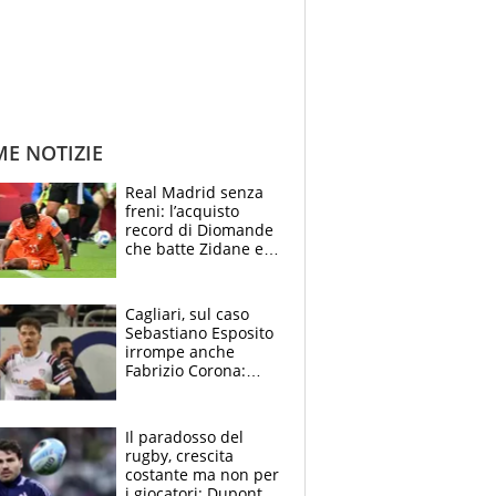
ME NOTIZIE
Real Madrid senza
freni: l’acquisto
record di Diomande
che batte Zidane e
Ronaldo. Vinicius
rinnova: le cifre
Cagliari, sul caso
Sebastiano Esposito
irrompe anche
Fabrizio Corona:
“Ecco cosa è
successo, ho le
prove”
Il paradosso del
rugby, crescita
costante ma non per
i giocatori: Dupont