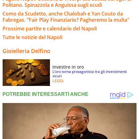
Politano. Spinazzola e Anguissa sugli scudi
Como da Scudetto, anche Chalobah e Yan Couto da
Fabregas. "Fair Play Finanziario? Pagheremo la multa"
Prossime partite e calendario del Napoli
Tutte le notizie del Napoli
Gioielleria Delfino
Investire in oro
L’oro torna protagonista tra gli investimenti
sicuri
LEGGI