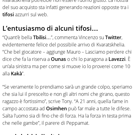
Kvaratskhelia potrebbe non essere l’uomo giusto. La notizia
del suo acquisto sta infatti generando reazioni opposte tra i
tifosi
azzurri sul web.
L’entusiasmo di alcuni tifosi…
“Quant’è bella
Tbilisi
…”, commenta Vincenzo su
Twitter
,
evidentemente felice del possibile arrivo di Kvaratskhelia.
“Che bel giocatore – aggiunge Mauro – Lasciamo perdere chi
dice che fa la riserva a
Ounas
o chi lo paragona a
Lavezzi
. È
un’ala sinistra ma per come si muove io lo proverei come 10
alla
Kakà
”.
“Se veramente lo prendiamo sarà un grande colpo, speriamo
che sia lui il prescelto e non gli altri nomi che girano, questo
ragazzo è fortissimo”, scrive Tony. “A 21 anni, quella fame in
campo accostata ad
Osimhen
può far male a tutte le difese.
Salta l’uomo sia di fino che di forza. Ha la forza in testa prima
che nelle gambe”, il parere di Peppamat.