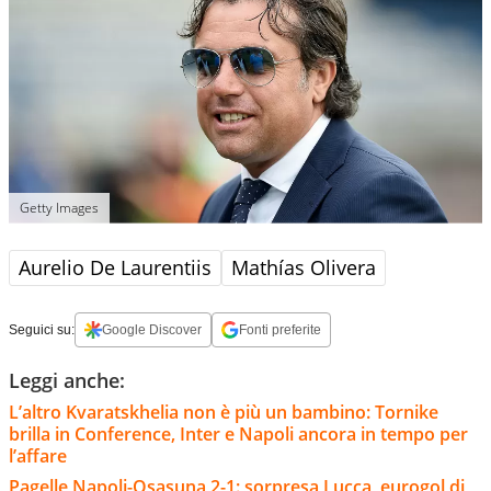
Getty Images
Aurelio De Laurentiis
Mathías Olivera
Seguici su:
Google Discover
Fonti preferite
Leggi anche:
L’altro Kvaratskhelia non è più un bambino: Tornike
brilla in Conference, Inter e Napoli ancora in tempo per
l’affare
Pagelle Napoli-Osasuna 2-1: sorpresa Lucca, eurogol di