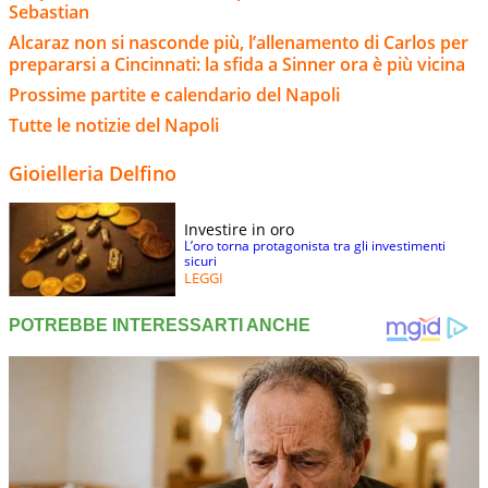
Sebastian
Alcaraz non si nasconde più, l’allenamento di Carlos per
prepararsi a Cincinnati: la sfida a Sinner ora è più vicina
Prossime partite e calendario del Napoli
Tutte le notizie del Napoli
Gioielleria Delfino
Investire in oro
L’oro torna protagonista tra gli investimenti
sicuri
LEGGI