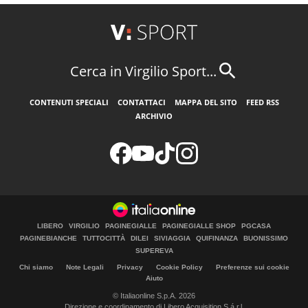
Cerca in Virgilio Sport...
CONTENUTI SPECIALI
CONTATTACI
MAPPA DEL SITO
FEED RSS
ARCHIVIO
LIBERO
VIRGILIO
PAGINEGIALLE
PAGINEGIALLE SHOP
PGCASA
PAGINEBIANCHE
TUTTOCITTÀ
DILEI
SIVIAGGIA
QUIFINANZA
BUONISSIMO
SUPEREVA
Chi siamo
Note Legali
Privacy
Cookie Policy
Preferenze sui cookie
Aiuto
© Italiaonline S.p.A. 2026
Direzione e coordinamento di Libero Acquisition S.á r.l.