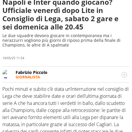
Napoli e Inter quando giocano?
Ufficiale venerdì dopo Lite in
Consiglio di Lega, sabato 2 gare e
sei domenica alle 20.45
Le due squadre devono giocare in contemporanea ma i
nerazzurri vogliono più giorni di riposo prima della finale di
Champions, le altre di A spalmate
19/05/25 11:54
Fabrizio Piccolo
GIORNALISTA
Nella sua carriera ha seguito numerose manifestazioni
sportive e collaborato con agenzie e testate. Esperienza,
Pochi minuti e subito c’è stata un’interruzione nel consiglio di
competenza, conoscenza e memoria storica. Si occupa
Lega che deve stabilire date e orari dell’ultima giornata di
prevalentemente di calcio
serie A che ha ancora tutti i verdetti in ballo, dallo scudetto
alla Champions, dalle coppe alla retrocessione: le partite di
ieri avevano fornito elementi utili alla Lega per dipanare la
matassa, in particolare grazie al successo del Cagliari. La
salvezza dei sardi consente infatti di poter staccare le due