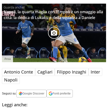
Napoli, la quarta maglia con l’Empoli è un omaggio alla
città: la dedica di Lukaku e della squadra a Daniele
Ansa
Antonio Conte
Cagliari
Filippo Inzaghi
Inter
Napoli
Seguici su:
Google Discover
Fonti preferite
Leggi anche: