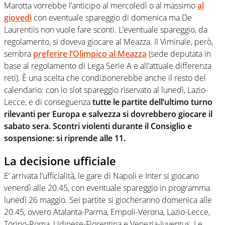
Marotta vorrebbe l’anticipo al mercoledì o al massimo
al
giovedì
con eventuale spareggio di domenica ma De
Laurentiis non vuole fare sconti. L’eventuale spareggio, da
regolamento, si doveva giocare al Meazza. Il Viminale, però,
sembra
preferire l’Olimpico al Meazza
(sede deputata in
base al regolamento di Lega Serie A e all’attuale differenza
reti). È una scelta che condizionerebbe anche il resto del
calendario: con lo slot spareggio riservato al lunedì, Lazio-
Lecce, e di conseguenza
tutte le partite dell’ultimo turno
rilevanti per Europa e salvezza si dovrebbero giocare il
sabato sera. Scontri violenti durante il Consiglio e
sospensione: si riprende alle 11.
La decisione ufficiale
E’ arrivata l’ufficialità, le gare di Napoli e Inter si giocano
venerdì alle 20.45, con eventuale spareggio in programma
lunedì 26 maggio. Sei partite si giocheranno domenica alle
20.45, ovvero Atalanta-Parma, Empoli-Verona, Lazio-Lecce,
Torino-Roma, Udinese-Fiorentina e Venezia-Juventus. Le