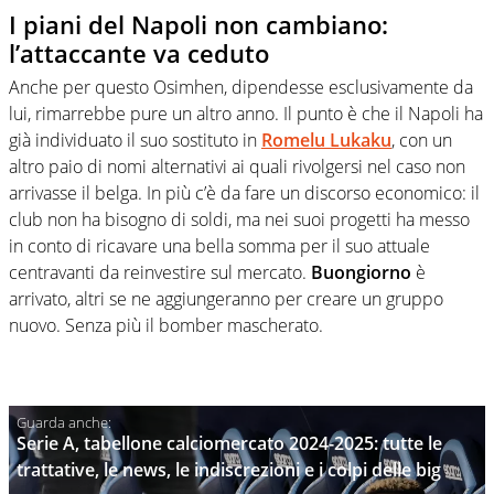
I piani del Napoli non cambiano:
l’attaccante va ceduto
Anche per questo Osimhen, dipendesse esclusivamente da
lui, rimarrebbe pure un altro anno. Il punto è che il Napoli ha
già individuato il suo sostituto in
Romelu Lukaku
, con un
altro paio di nomi alternativi ai quali rivolgersi nel caso non
arrivasse il belga. In più c’è da fare un discorso economico: il
club non ha bisogno di soldi, ma nei suoi progetti ha messo
in conto di ricavare una bella somma per il suo attuale
centravanti da reinvestire sul mercato.
Buongiorno
è
arrivato, altri se ne aggiungeranno per creare un gruppo
nuovo. Senza più il bomber mascherato.
Serie A, tabellone calciomercato 2024-2025: tutte le
trattative, le news, le indiscrezioni e i colpi delle big