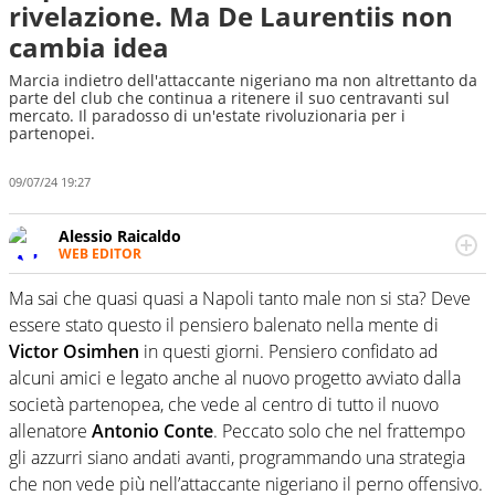
rivelazione. Ma De Laurentiis non
cambia idea
Marcia indietro dell'attaccante nigeriano ma non altrettanto da
parte del club che continua a ritenere il suo centravanti sul
mercato. Il paradosso di un'estate rivoluzionaria per i
partenopei.
09/07/24 19:27
Alessio Raicaldo
WEB EDITOR
Un figlio che si chiama Diego e la tesi di laurea sugli stadi
di proprietà in Italia. Il calcio quale filo conduttore
Ma sai che quasi quasi a Napoli tanto male non si sta? Deve
irrinunciabile tra passione e professione. Per Virgilio
essere stato questo il pensiero balenato nella mente di
Sport indaga, approfondisce e scandaglia l'universo
Victor Osimhen
in questi giorni. Pensiero confidato ad
mondo dello sport per antonomasia
alcuni amici e legato anche al nuovo progetto avviato dalla
società partenopea, che vede al centro di tutto il nuovo
allenatore
Antonio Conte
. Peccato solo che nel frattempo
gli azzurri siano andati avanti, programmando una strategia
che non vede più nell’attaccante nigeriano il perno offensivo.