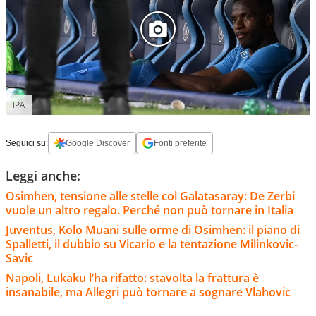
IPA
Seguici su:
Google Discover
Fonti preferite
Leggi anche:
Osimhen, tensione alle stelle col Galatasaray: De Zerbi
vuole un altro regalo. Perché non può tornare in Italia
Juventus, Kolo Muani sulle orme di Osimhen: il piano di
Spalletti, il dubbio su Vicario e la tentazione Milinkovic-
Savic
Napoli, Lukaku l’ha rifatto: stavolta la frattura è
insanabile, ma Allegri può tornare a sognare Vlahovic