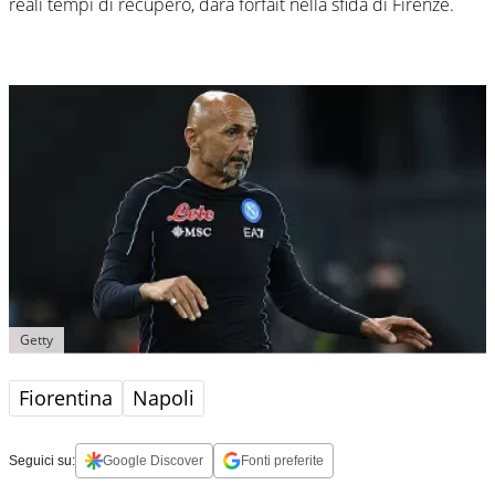
reali tempi di recupero, darà forfait nella sfida di Firenze.
Getty
Fiorentina
Napoli
Seguici su:
Google Discover
Fonti preferite