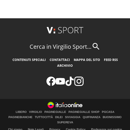
Cerca in Virgilio Sport...
CONTENUTI SPECIALI
CONTATTACI
MAPPA DEL SITO
FEED RSS
ARCHIVIO
LIBERO
VIRGILIO
PAGINEGIALLE
PAGINEGIALLE SHOP
PGCASA
PAGINEBIANCHE
TUTTOCITTÀ
DILEI
SIVIAGGIA
QUIFINANZA
BUONISSIMO
SUPEREVA
Chi siamo
Note Legali
Privacy
Cookie Policy
Preferenze sui cookie