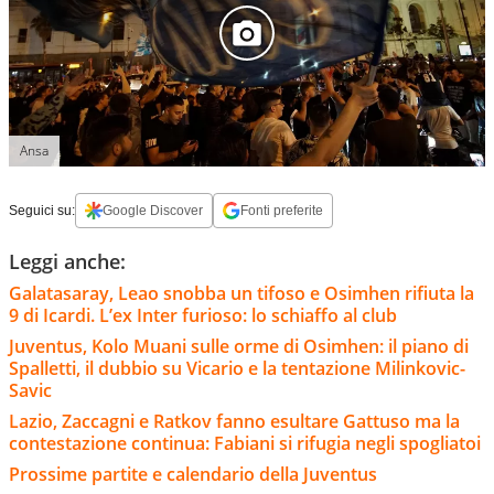
Ansa
Seguici su:
Google Discover
Fonti preferite
Leggi anche:
Galatasaray, Leao snobba un tifoso e Osimhen rifiuta la
9 di Icardi. L’ex Inter furioso: lo schiaffo al club
Juventus, Kolo Muani sulle orme di Osimhen: il piano di
Spalletti, il dubbio su Vicario e la tentazione Milinkovic-
Savic
Lazio, Zaccagni e Ratkov fanno esultare Gattuso ma la
contestazione continua: Fabiani si rifugia negli spogliatoi
Prossime partite e calendario della Juventus