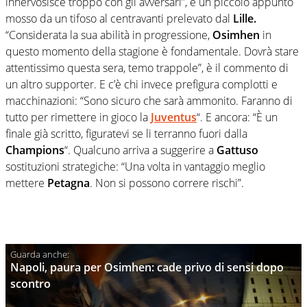
innervosisce troppo con gli avversari”, è un piccolo appunto
mosso da un tifoso al centravanti prelevato dal
Lille.
“Considerata la sua abilità in progressione,
Osimhen
in
questo momento della stagione è fondamentale. Dovrà stare
attentissimo questa sera, temo trappole”, è il commento di
un altro supporter. E c’è chi invece prefigura complotti e
macchinazioni: “Sono sicuro che sarà ammonito. Faranno di
tutto per rimettere in gioco la
Juventus
“. E ancora: “È un
finale già scritto, figuratevi se li terranno fuori dalla
Champions
“. Qualcuno arriva a suggerire a
Gattuso
sostituzioni strategiche: “Una volta in vantaggio meglio
mettere
Petagna
. Non si possono correre rischi”.
Napoli, paura per Osimhen: cade privo di sensi dopo
scontro