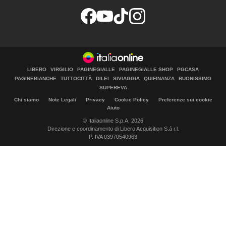
LIBERO
VIRGILIO
PAGINEGIALLE
PAGINEGIALLE SHOP
PGCASA
PAGINEBIANCHE
TUTTOCITTÀ
DILEI
SIVIAGGIA
QUIFINANZA
BUONISSIMO
SUPEREVA
Chi siamo
Note Legali
Privacy
Cookie Policy
Preferenze sui cookie
Aiuto
© Italiaonline S.p.A. 2026
Direzione e coordinamento di Libero Acquisition S.á r.l.
P. IVA 03970540963