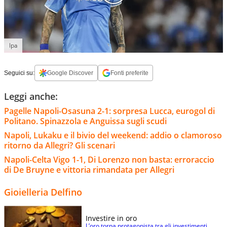
Ipa
Seguici su:
Google Discover
Fonti preferite
Leggi anche:
Pagelle Napoli-Osasuna 2-1: sorpresa Lucca, eurogol di
Politano. Spinazzola e Anguissa sugli scudi
Napoli, Lukaku e il bivio del weekend: addio o clamoroso
ritorno da Allegri? Gli scenari
Napoli-Celta Vigo 1-1, Di Lorenzo non basta: erroraccio
di De Bruyne e vittoria rimandata per Allegri
Gioielleria Delfino
Investire in oro
L’oro torna protagonista tra gli investimenti