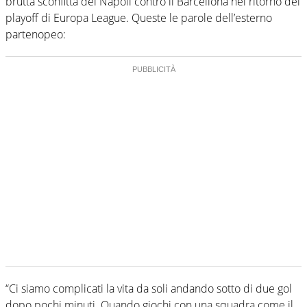
brutta sconfitta del Napoli contro il Barcellona nel ritorno dei
playoff di Europa League. Queste le parole dell’esterno
partenopeo:
“Ci siamo complicati la vita da soli andando sotto di due gol
dopo pochi minuti. Quando giochi con una squadra come il