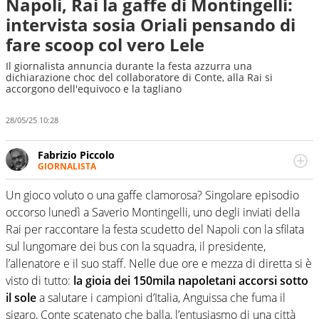
Napoli, Rai la gaffe di Montingelli:
intervista sosia Oriali pensando di
fare scoop col vero Lele
Il giornalista annuncia durante la festa azzurra una
dichiarazione choc del collaboratore di Conte, alla Rai si
accorgono dell'equivoco e la tagliano
28/05/25 10:28
Fabrizio Piccolo
GIORNALISTA
Nella sua carriera ha seguito numerose manifestazioni
sportive e collaborato con agenzie e testate. Esperienza,
Un gioco voluto o una gaffe clamorosa? Singolare episodio
competenza, conoscenza e memoria storica. Si occupa
occorso lunedì a Saverio Montingelli, uno degli inviati della
prevalentemente di calcio
Rai per raccontare la festa scudetto del Napoli con la sfilata
sul lungomare dei bus con la squadra, il presidente,
l’allenatore e il suo staff. Nelle due ore e mezza di diretta si è
visto di tutto:
la gioia dei 150mila napoletani accorsi sotto
il sole
a salutare i campioni d’Italia, Anguissa che fuma il
sigaro, Conte scatenato che balla, l’entusiasmo di una città