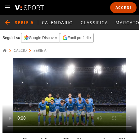
ACCEDI
SERIE A
CALENDARIO
CLASSIFICA
MARCATO
Seguici su:
Google Discover
Fonti preferite
CALCIO
SERIE A