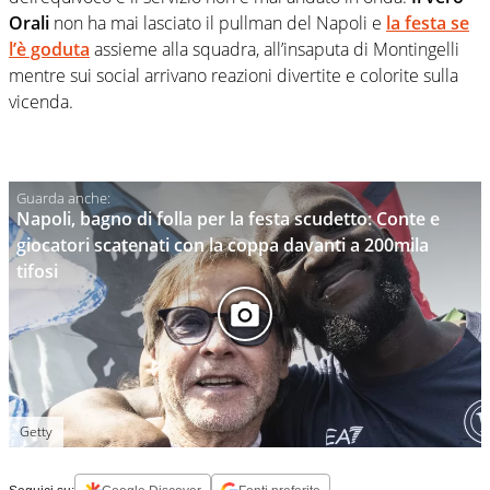
Orali
non ha mai lasciato il pullman del Napoli e
la festa se
l’è goduta
assieme alla squadra, all’insaputa di Montingelli
mentre sui social arrivano reazioni divertite e colorite sulla
vicenda.
Napoli, bagno di folla per la festa scudetto: Conte e
giocatori scatenati con la coppa davanti a 200mila
tifosi
Getty