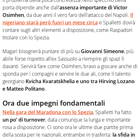
porta dipende anche dall’
assenza importante di Victor
Osimhen
, da due anni il vero faro dell’attacco del Napoli.
Il
nigeriano starà però
fuori un mese circa
e Spalletti dovrà
contare sugli altri elementi a disposizione, come Raspadori
titolare con lo Spezia.
Magari bisognerà puntare di più su
Giovanni Simeone
, più
abile forse rispetto all’ex Sassuolo a riempire gli spazi lì
davanti. Servirà fare come Osimhen, bravo a giocare anche di
sponda per i compagni e servire le due ali, come il talento
georgiano
Kvicha Kvaratskhelia e uno tra Hirving Lozano
e Matteo Politano
.
Ora due impegni fondamentali
Nella gara del Maradona con lo Spezia
, Spalletti ha fatto
un po’ di turnover
, data comunque la lunga e importante
rosa a disposizione. Ci sono ora le ultime due partite prima
della sosta per le nazionali, entrambe in trasferta:
la sfida in