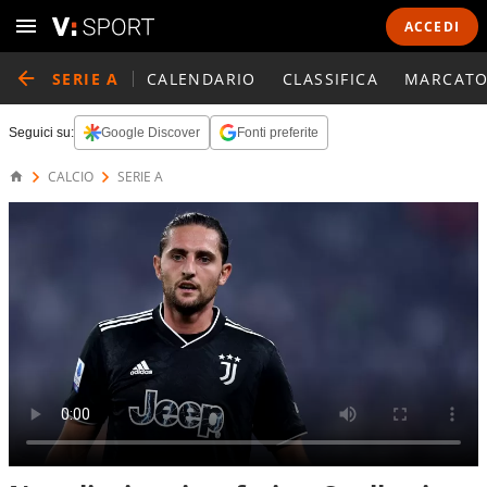
ACCEDI
SERIE A
CALENDARIO
CLASSIFICA
MARCATO
Seguici su:
Google Discover
Fonti preferite
CALCIO
SERIE A