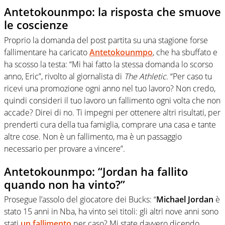
Antetokounmpo: la risposta che smuove
le coscienze
Proprio la domanda del post partita su una stagione forse
fallimentare ha caricato
Antetokounmpo
, che ha sbuffato e
ha scosso la testa: “Mi hai fatto la stessa domanda lo scorso
anno, Eric”, rivolto al giornalista di
The Athletic
. “Per caso tu
ricevi una promozione ogni anno nel tuo lavoro? Non credo,
quindi consideri il tuo lavoro un fallimento ogni volta che non
accade? Direi di no. Ti impegni per ottenere altri risultati, per
prenderti cura della tua famiglia, comprare una casa e tante
altre cose. Non è un fallimento, ma è un passaggio
necessario per provare a vincere”.
Antetokounmpo: “Jordan ha fallito
quando non ha vinto?”
Prosegue l’assolo del giocatore dei Bucks: “
Michael Jordan
è
stato 15 anni in Nba, ha vinto sei titoli: gli altri nove anni sono
stati
un fallimento
per caso? Mi state davvero dicendo